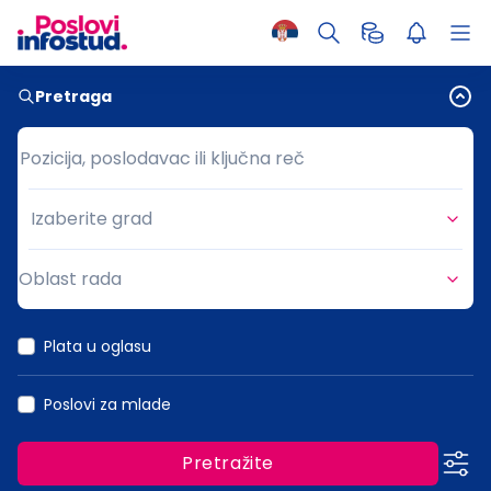
Pretraga
Pozicija, poslodavac ili ključna reč
Pozicija, poslodavac ili ključna reč
Izaberite grad
Grad
Oblast rada
Oblast rada
Plata u oglasu
Poslovi za mlade
Pretražite