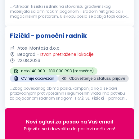
...Potreban
fizički
radnik
na stovarištu građevinskog
materijala sa armiračkim pogonom i izradom fert gredica, i
magacinskim prostorom. U sklopu posla se dobija topli obrok
u sklopu radnog vremena. Standardan obim posla....
Fizički - pomoćni radnik
Atos-Montaža d.o.o.
Beograd
-
Izvan pretražene lokacije
22.08.2026
neto 140.000 - 180.000 RSD (mesečno)
CV nije obavezan
Obaveštenje o statusu prijave
...Zbog povećanog obima posla, kompanija koja se bavi
proizvodnjom protivpožarnih i sigurnosnih vrata ima potrebu
za pojačanom radnom snagom. TRAŽI SE:
Fizički
- pomoćni
radnikLokacija
: BeogradTip zaposlenja: Puno radno vreme
Opis posla: Utovar...
Novi oglasi za posao na Vaš email
Prijavite se i dozvolite da poslovi nađu vas!