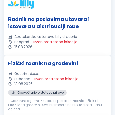
Radnik na poslovima utovara i
istovara u distribuciji robe
Apotekarska ustanova Lilly drogerie
Beograd
-
Izvan pretražene lokacije
15.08.2026
Fizički radnik na građevini
Gestrim d.o.o.
Subotica
-
Izvan pretražene lokacije
18.08.2026
Obaveštenje o statusu prijave
...Građevinskoj firmi iz Subotice potreban
radnik
-
fizički
radnik
na građevini. Sve informacije na broj telefona u dnu
oglasa. ...