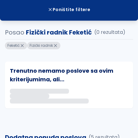
Poništite filtere
Posao
Fizički radnik Feketić
(0 rezultata)
Feketić
Fizički radnik
Trenutno nemamo poslove sa ovim
kriterijumima, ali...
Ako sačuvate ovu pretragu, obavestićemo vas putem 
uvajte pretragu
Dodatna ponuda poslova
(5 rezultata)