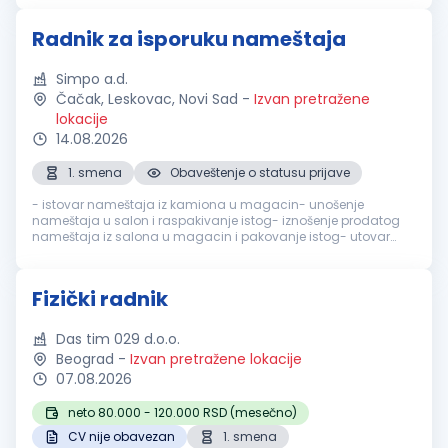
Radnik za isporuku nameštaja
Simpo a.d.
Čačak, Leskovac, Novi Sad
-
Izvan pretražene
lokacije
14.08.2026
1. smena
Obaveštenje o statusu prijave
- istovar nameštaja iz kamiona u magacin- unošenje
nameštaja u salon i raspakivanje istog- iznošenje prodatog
nameštaja iz salona u magacin i pakovanje istog- utovar
nameštaja iz magacina u dostavno vozilo- nošenje
nameštaja iz dostavnog vozila do kr...
Fizički radnik
Das tim 029 d.o.o.
Beograd
-
Izvan pretražene lokacije
07.08.2026
neto 80.000 - 120.000 RSD (mesečno)
CV nije obavezan
1. smena