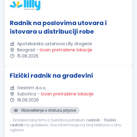
Radnik na poslovima utovara i
istovara u distribuciji robe
Apotekarska ustanova Lilly drogerie
Beograd
-
Izvan pretražene lokacije
15.08.2026
Fizički radnik na građevini
Gestrim d.o.o.
Subotica
-
Izvan pretražene lokacije
18.08.2026
Obaveštenje o statusu prijave
...Građevinskoj firmi iz Subotice potreban
radnik
-
fizički
radnik
na građevini. Sve informacije na broj telefona u dnu
oglasa. ...