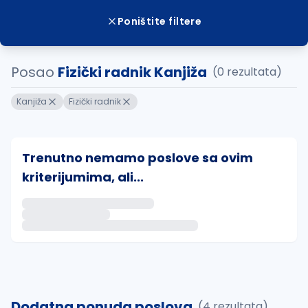
Poništite filtere
Posao
Fizički radnik Kanjiža
(0 rezultata)
Kanjiža
Fizički radnik
Trenutno nemamo poslove sa ovim
kriterijumima, ali...
Ako sačuvate ovu pretragu, obavestićemo vas putem 
uvajte pretragu
Dodatna ponuda poslova
(4 rezultata)