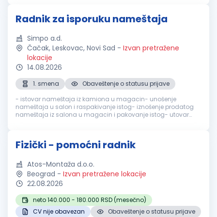
Radnik za isporuku nameštaja
Simpo a.d.
Čačak, Leskovac, Novi Sad
-
Izvan pretražene
lokacije
14.08.2026
1. smena
Obaveštenje o statusu prijave
- istovar nameštaja iz kamiona u magacin- unošenje
nameštaja u salon i raspakivanje istog- iznošenje prodatog
nameštaja iz salona u magacin i pakovanje istog- utovar
nameštaja iz magacina u dostavno vozilo- nošenje
nameštaja iz dostavnog vozila do kr...
Fizički - pomoćni radnik
Atos-Montaža d.o.o.
Beograd
-
Izvan pretražene lokacije
22.08.2026
neto 140.000 - 180.000 RSD (mesečno)
CV nije obavezan
Obaveštenje o statusu prijave