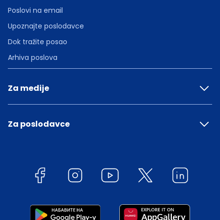
Poslovi na email
Upoznajte poslodavce
Dok tražite posao
Arhiva poslova
Za medije
Za poslodavce