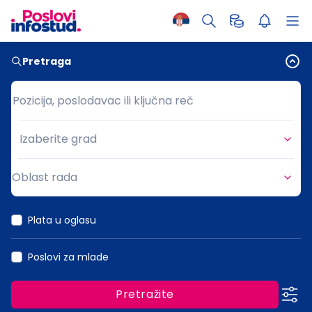
Pretraga
Pozicija, poslodavac ili ključna reč
Pozicija, poslodavac ili ključna reč
Izaberite grad
Grad
Oblast rada
Oblast rada
Plata u oglasu
Poslovi za mlade
Pretražite