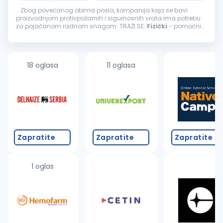
...Zbog povećanog obima posla, kompanija koja se bavi
proizvodnjom protivpožarnih i sigurnosnih vrata ima potrebu
za pojačanom radnom snagom. TRAŽI SE:
Fizički
- pomoćni
radnikLokacija
: BeogradTip zaposlenja: Puno radno vreme
Opis posla: Utovar...
18 oglasa
11 oglasa
Zapratite
Zapratite
Zapratite
1 oglas