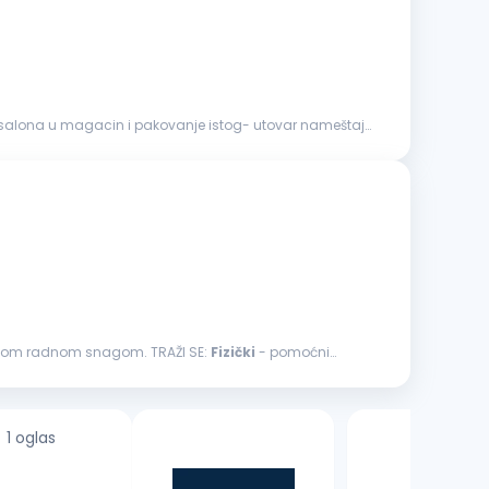
 salona u magacin i pakovanje istog- utovar nameštaja
čanom radnom snagom. TRAŽI SE:
Fizički
- pomoćni
1 oglas
11 oglasa