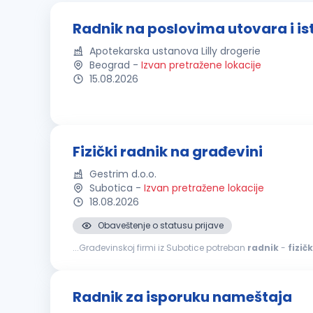
Radnik na poslovima utovara i ist
Apotekarska ustanova Lilly drogerie
Beograd
-
Izvan pretražene lokacije
15.08.2026
Fizički radnik na građevini
Gestrim d.o.o.
Subotica
-
Izvan pretražene lokacije
18.08.2026
Obaveštenje o statusu prijave
...Građevinskoj firmi iz Subotice potreban
radnik
-
fizičk
Radnik za isporuku nameštaja