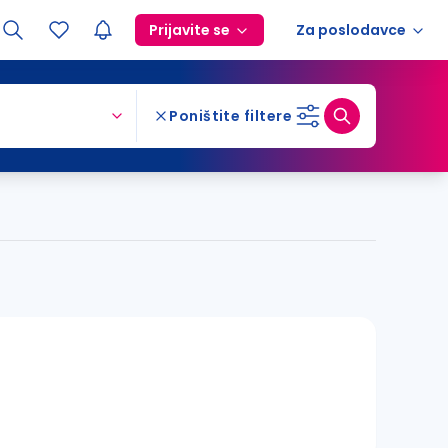
Prijavite se
Za poslodavce
Poništite filtere