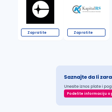
Zapratite
Zapratite
Saznajte da li zara
Unesite iznos plate i pog
Podelite informaciju o 