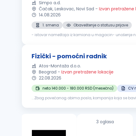
Simpo a.d.
Čačak, Leskovac, Novi Sad
-
Izvan pretražene 
14.08.2026
1. smena
Obaveštenje o statusu prijave
- istovar nameštaja iz kamiona u magacin- unošenje na
iz magacina u dostavno vozilo- nošenje nameštaja iz do
Fizički - pomoćni radnik
Atos-Montaža d.o.o.
Beograd
-
Izvan pretražene lokacije
22.08.2026
neto 140.000 - 180.000 RSD (mesečno)
CV 
...Zbog povećanog obima posla, kompanija koja se bav
radnikLokacija
3 oglasa