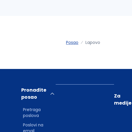
Posao
Lapovo
Pronađite
Za
posao
medije
Pretraga
poslova
Poslovi na
email