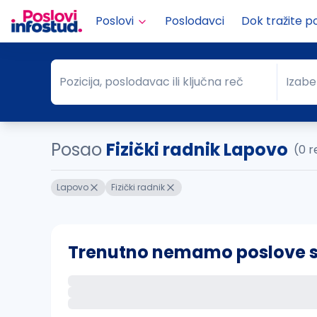
Poslovi
Poslodavci
Dok tražite p
Pozicija, poslodavac ili ključna reč
Izabe
Pozicija, poslodavac ili ključna reč
Grad
Posao
Fizički radnik Lapovo
(0 r
Lapovo
Fizički radnik
Trenutno nemamo poslove sa 
Ako sačuvate ovu pretragu, obavestićemo va