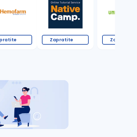
pratite
Zapratite
Zapratite