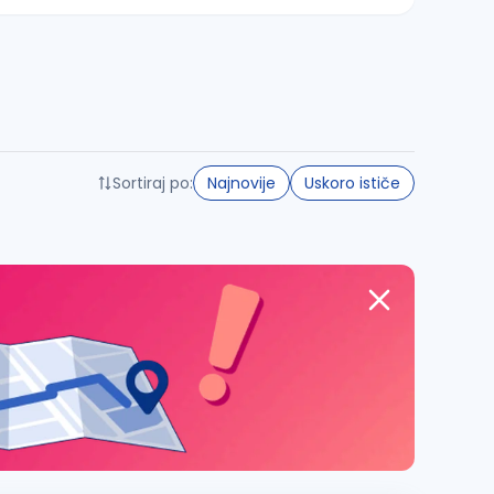
Sortiraj po:
Najnovije
Uskoro ističe