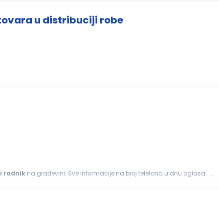
ovara u distribuciji robe
i
radnik
na građevini. Sve informacije na broj telefona u dnu oglasa. ...