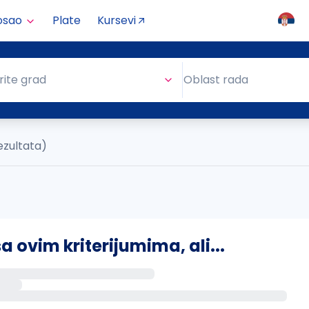
osao
Plate
Kursevi
Oblast rada
rite grad
Oblast rada
ezultata)
ovim kriterijumima, ali...
s putem email-a kada se pojave novi poslovi.