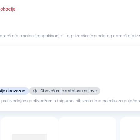
lokacije
meštaja u salon i raspakivanje istog- iznošenje prodatog nameštaja iz
stavnog vozila do kr...
nije obavezan
Obaveštenje o statusu prijave
i proizvodnjom protivpožarnih i sigurnosnih vrata ima potrebu za poja
: BeogradTip zaposlenja: Puno radno vreme Opis posla: Utovar...