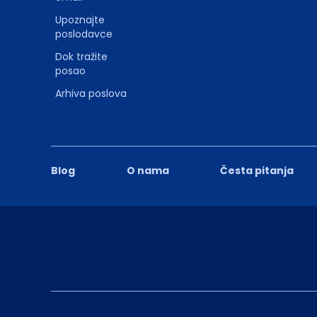
Upoznajte
poslodavce
Dok tražite
posao
Arhiva poslova
Blog
O nama
Česta pitanja