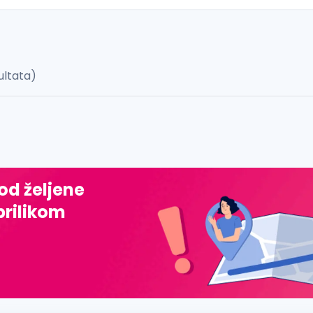
ultata)
 š, đ, ž, dž)
 od željene
prilikom