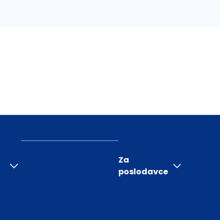
Za
poslodavce