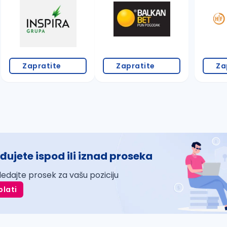
Zapratite
Zapratite
Za
đujete ispod ili iznad proseka
ledajte prosek za vašu poziciju
plati