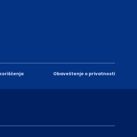
 korišćenja
Obaveštenje o privatnosti