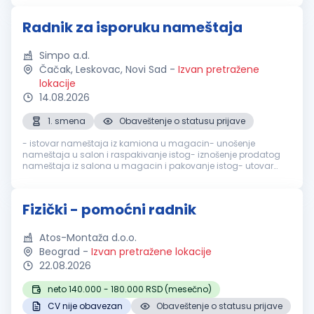
Radnik za isporuku nameštaja
Simpo a.d.
Čačak, Leskovac, Novi Sad
-
Izvan pretražene
lokacije
14.08.2026
1. smena
Obaveštenje o statusu prijave
- istovar nameštaja iz kamiona u magacin- unošenje
nameštaja u salon i raspakivanje istog- iznošenje prodatog
nameštaja iz salona u magacin i pakovanje istog- utovar
nameštaja iz magacina u dostavno vozilo- nošenje
nameštaja iz dostavnog vozila do kr...
Fizički - pomoćni radnik
Atos-Montaža d.o.o.
Beograd
-
Izvan pretražene lokacije
22.08.2026
neto 140.000 - 180.000 RSD (mesečno)
CV nije obavezan
Obaveštenje o statusu prijave