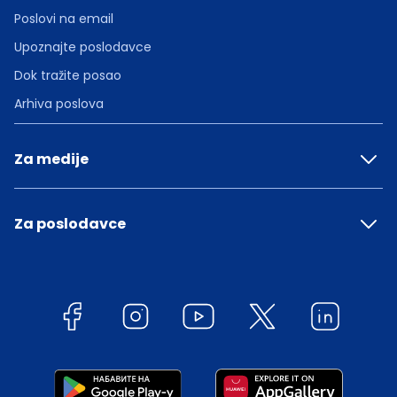
Poslovi na email
Upoznajte poslodavce
Dok tražite posao
Arhiva poslova
Za medije
Za poslodavce