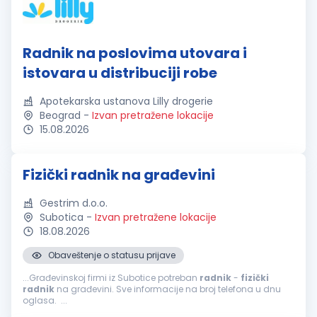
Radnik na poslovima utovara i
istovara u distribuciji robe
Apotekarska ustanova Lilly drogerie
Beograd
-
Izvan pretražene lokacije
15.08.2026
Fizički radnik na građevini
Gestrim d.o.o.
Subotica
-
Izvan pretražene lokacije
18.08.2026
Obaveštenje o statusu prijave
...Građevinskoj firmi iz Subotice potreban
radnik
-
fizički
radnik
na građevini. Sve informacije na broj telefona u dnu
oglasa. ...