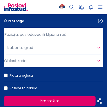
Pretraga
Pozicija, poslodavac ili ključna reč
Pozicija, poslodavac ili ključna reč
Izaberite grad
Grad
Oblast rada
Oblast rada
Plata u oglasu
Poslovi za mlade
Pretražite