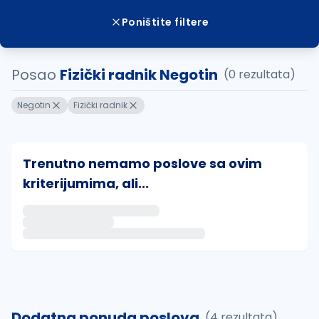
Poništite filtere
Posao
Fizički radnik Negotin
(0 rezultata)
Negotin
Fizički radnik
Trenutno nemamo poslove sa ovim
kriterijumima, ali...
Ako sačuvate ovu pretragu, obavestićemo vas putem 
uvajte pretragu
Dodatna ponuda poslova
(4 rezultata)