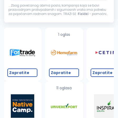
...Zbog povećanog obima posla, kompanija koja se bavi
proizvodnjom protivpožarnih i sigurnosnih vrata ima potrebu
za pojačanom radnom snagom. TRAŽI SE:
Fizički
- pomoćni
radnikLokacija
: BeogradTip zaposlenja: Puno radno vreme
Opis posla: Utovar...
1 oglas
Zapratite
Zapratite
Zapratite
11 oglasa