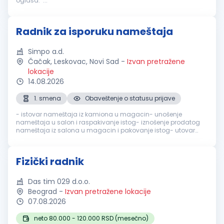
oglasa. ...
Radnik za isporuku nameštaja
Simpo a.d.
Čačak, Leskovac, Novi Sad
-
Izvan pretražene
lokacije
14.08.2026
1. smena
Obaveštenje o statusu prijave
- istovar nameštaja iz kamiona u magacin- unošenje
nameštaja u salon i raspakivanje istog- iznošenje prodatog
nameštaja iz salona u magacin i pakovanje istog- utovar
nameštaja iz magacina u dostavno vozilo- nošenje
nameštaja iz dostavnog vozila do kr...
Fizički radnik
Das tim 029 d.o.o.
Beograd
-
Izvan pretražene lokacije
07.08.2026
neto 80.000 - 120.000 RSD (mesečno)