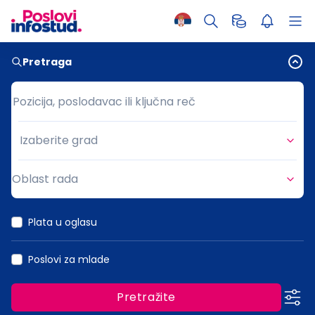
Pretraga
Pozicija, poslodavac ili ključna reč
Pozicija, poslodavac ili ključna reč
Izaberite grad
Grad
Oblast rada
Oblast rada
Plata u oglasu
Poslovi za mlade
Pretražite