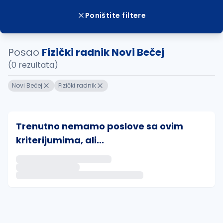
Poništite filtere
Posao
Fizički radnik Novi Bečej
(0 rezultata)
Novi Bečej
Fizički radnik
Trenutno nemamo poslove sa ovim
kriterijumima, ali...
Ako sačuvate ovu pretragu, obavestićemo vas putem 
uvajte pretragu