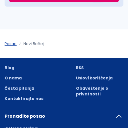
Posao
Novi Bečej
Blog
RSS
O nama
Uslovi korišćenja
Česta pitanja
Obaveštenje o
privatnosti
Kontaktirajte nas
Pronađite posao