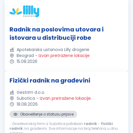
Radnik na poslovima utovara i
istovara u distribuciji robe
Apotekarska ustanova Lilly drogerie
Beograd
-
Izvan pretražene lokacije
15.08.2026
Fizički radnik na građevini
Gestrim d.o.o.
Subotica
-
Izvan pretražene lokacije
18.08.2026
Obaveštenje o statusu prijave
...Građevinskoj firmi iz Subotice potreban
radnik
-
fizički
radnik
na građevini. Sve informacije na broj telefona u dnu