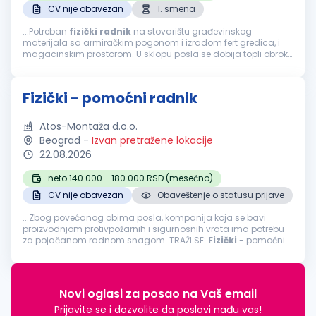
CV nije obavezan
1. smena
...Potreban
fizički
radnik
na stovarištu građevinskog
materijala sa armiračkim pogonom i izradom fert gredica, i
magacinskim prostorom. U sklopu posla se dobija topli obrok
u sklopu radnog vremena. Standardan obim posla....
Fizički - pomoćni radnik
Atos-Montaža d.o.o.
Beograd
-
Izvan pretražene lokacije
22.08.2026
neto 140.000 - 180.000 RSD (mesečno)
CV nije obavezan
Obaveštenje o statusu prijave
...Zbog povećanog obima posla, kompanija koja se bavi
proizvodnjom protivpožarnih i sigurnosnih vrata ima potrebu
za pojačanom radnom snagom. TRAŽI SE:
Fizički
- pomoćni
radnikLokacija
: BeogradTip zaposlenja: Puno radno vreme
Opis posla: Utovar...
Novi oglasi za posao na Vaš email
Prijavite se i dozvolite da poslovi nađu vas!