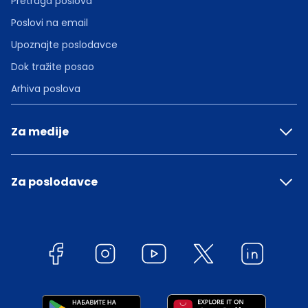
Pretraga poslova
Poslovi na email
Upoznajte poslodavce
Dok tražite posao
Arhiva poslova
Za medije
Za poslodavce