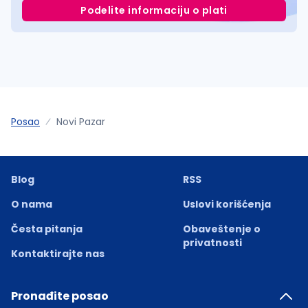
Podelite informaciju o plati
Posao
Novi Pazar
Blog
RSS
O nama
Uslovi korišćenja
Česta pitanja
Obaveštenje o
privatnosti
Kontaktirajte nas
Pronađite posao