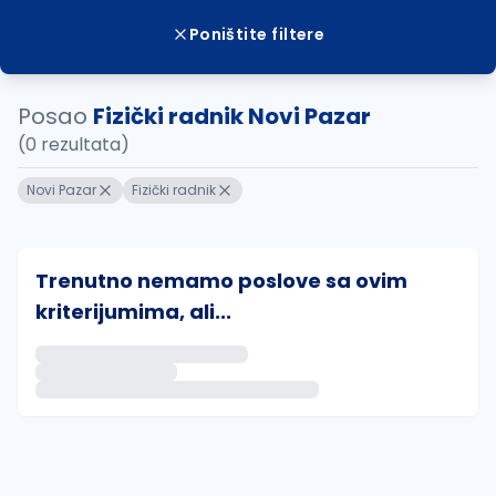
Poništite filtere
Posao
Fizički radnik Novi Pazar
(0 rezultata)
Novi Pazar
Fizički radnik
Trenutno nemamo poslove sa ovim
kriterijumima, ali...
Ako sačuvate ovu pretragu, obavestićemo vas putem 
uvajte pretragu