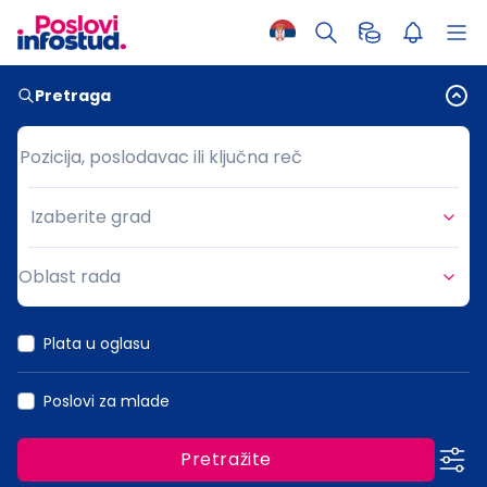
Pretraga
Pozicija, poslodavac ili ključna reč
Pozicija, poslodavac ili ključna reč
Izaberite grad
Grad
Oblast rada
Oblast rada
Plata u oglasu
Poslovi za mlade
Pretražite