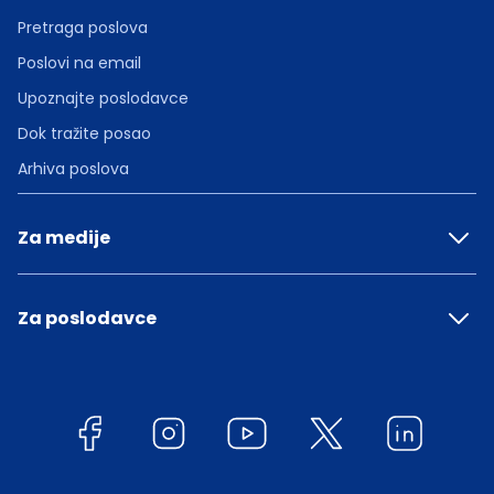
Pretraga poslova
Poslovi na email
Upoznajte poslodavce
Dok tražite posao
Arhiva poslova
Za medije
Za poslodavce