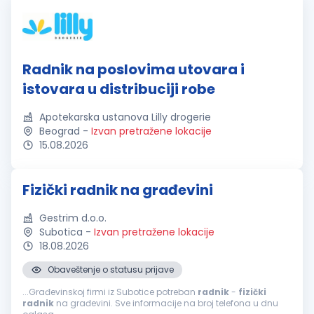
Radnik na poslovima utovara i
istovara u distribuciji robe
Apotekarska ustanova Lilly drogerie
Beograd
-
Izvan pretražene lokacije
15.08.2026
Fizički radnik na građevini
Gestrim d.o.o.
Subotica
-
Izvan pretražene lokacije
18.08.2026
Obaveštenje o statusu prijave
...Građevinskoj firmi iz Subotice potreban
radnik
-
fizički
radnik
na građevini. Sve informacije na broj telefona u dnu