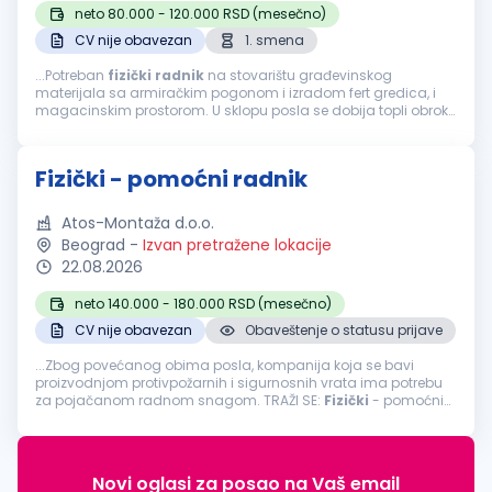
neto 80.000 - 120.000 RSD (mesečno)
CV nije obavezan
1. smena
...Potreban
fizički
radnik
na stovarištu građevinskog
materijala sa armiračkim pogonom i izradom fert gredica, i
magacinskim prostorom. U sklopu posla se dobija topli obrok
u sklopu radnog vremena. Standardan obim posla....
Fizički - pomoćni radnik
Atos-Montaža d.o.o.
Beograd
-
Izvan pretražene lokacije
22.08.2026
neto 140.000 - 180.000 RSD (mesečno)
CV nije obavezan
Obaveštenje o statusu prijave
...Zbog povećanog obima posla, kompanija koja se bavi
proizvodnjom protivpožarnih i sigurnosnih vrata ima potrebu
za pojačanom radnom snagom. TRAŽI SE:
Fizički
- pomoćni
radnikLokacija
: BeogradTip zaposlenja: Puno radno vreme
Opis posla: Utovar...
Novi oglasi za posao na Vaš email