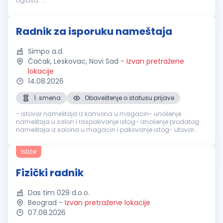
oglasa. ...
Radnik za isporuku nameštaja
Simpo a.d.
Čačak, Leskovac, Novi Sad
-
Izvan pretražene
lokacije
14.08.2026
1. smena
Obaveštenje o statusu prijave
- istovar nameštaja iz kamiona u magacin- unošenje
nameštaja u salon i raspakivanje istog- iznošenje prodatog
nameštaja iz salona u magacin i pakovanje istog- utovar
nameštaja iz magacina u dostavno vozilo- nošenje
nameštaja iz dostavnog vozila do kr...
Ističe
Fizički radnik
Das tim 029 d.o.o.
Beograd
-
Izvan pretražene lokacije
07.08.2026