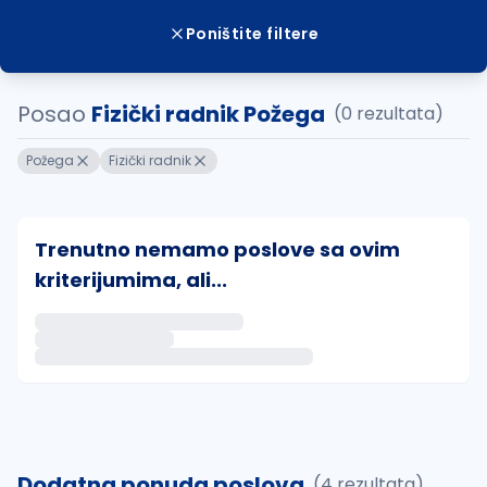
Poništite filtere
Posao
Fizički radnik Požega
(0 rezultata)
Požega
Fizički radnik
Trenutno nemamo poslove sa ovim
kriterijumima, ali...
Ako sačuvate ovu pretragu, obavestićemo vas putem 
uvajte pretragu
Dodatna ponuda poslova
(4 rezultata)