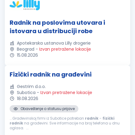
Radnik na poslovima utovara i
istovara u distribuciji robe
Apotekarska ustanova Lilly drogerie
Beograd
-
Izvan pretražene lokacije
15.08.2026
Fizički radnik na građevini
Gestrim d.o.o.
Subotica
-
Izvan pretražene lokacije
18.08.2026
Obaveštenje o statusu prijave
...Građevinskoj firmi iz Subotice potreban
radnik
-
fizički
radnik
na građevini. Sve informacije na broj telefona u dnu
oglasa. ...