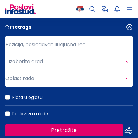
Pretraga
Pozicija, poslodavac ili ključna reč
Pozicija, poslodavac ili ključna reč
Izaberite grad
Grad
Oblast rada
Oblast rada
Plata u oglasu
Poslovi za mlade
Pretražite