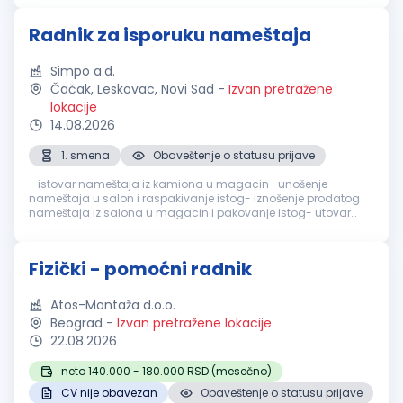
Radnik za isporuku nameštaja
Simpo a.d.
Čačak, Leskovac, Novi Sad
-
Izvan pretražene
lokacije
14.08.2026
1. smena
Obaveštenje o statusu prijave
- istovar nameštaja iz kamiona u magacin- unošenje
nameštaja u salon i raspakivanje istog- iznošenje prodatog
nameštaja iz salona u magacin i pakovanje istog- utovar
nameštaja iz magacina u dostavno vozilo- nošenje
nameštaja iz dostavnog vozila do kr...
Fizički - pomoćni radnik
Atos-Montaža d.o.o.
Beograd
-
Izvan pretražene lokacije
22.08.2026
neto 140.000 - 180.000 RSD (mesečno)
CV nije obavezan
Obaveštenje o statusu prijave