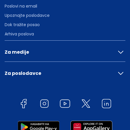
Poslovi na email
Upoznajte poslodavce
Dok tražite posao
Arhiva poslova
Za medije
Za poslodavce