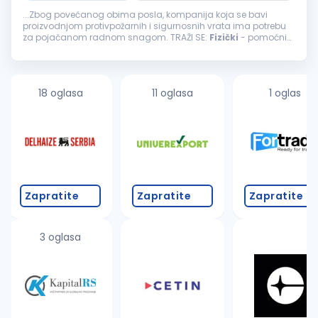
...Zbog povećanog obima posla, kompanija koja se bavi
proizvodnjom protivpožarnih i sigurnosnih vrata ima potrebu
za pojačanom radnom snagom. TRAŽI SE:
Fizički
- pomoćni
radnikLokacija
: BeogradTip zaposlenja: Puno radno vreme
Opis posla: Utovar...
18 oglasa
11 oglasa
1 oglas
Zapratite
Zapratite
Zapratite
3 oglasa