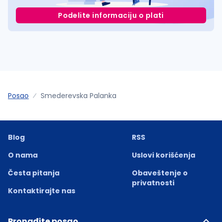
Podelite informaciju o plati
Posao
Smederevska Palanka
Blog
RSS
O nama
Uslovi korišćenja
Česta pitanja
Obaveštenje o
privatnosti
Kontaktirajte nas
Pronađite posao