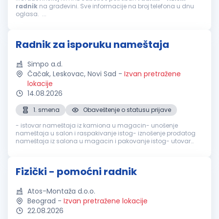
radnik
na građevini. Sve informacije na broj telefona u dnu
oglasa. ...
Radnik za isporuku nameštaja
Simpo a.d.
Čačak, Leskovac, Novi Sad
-
Izvan pretražene
lokacije
14.08.2026
1. smena
Obaveštenje o statusu prijave
- istovar nameštaja iz kamiona u magacin- unošenje
nameštaja u salon i raspakivanje istog- iznošenje prodatog
nameštaja iz salona u magacin i pakovanje istog- utovar
nameštaja iz magacina u dostavno vozilo- nošenje
nameštaja iz dostavnog vozila do kr...
Fizički - pomoćni radnik
Atos-Montaža d.o.o.
Beograd
-
Izvan pretražene lokacije
22.08.2026