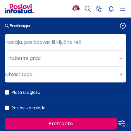
Pretraga
Pozicija, poslodavac ili ključna reč
Pozicija, poslodavac ili ključna reč
Izaberite grad
Grad
Oblast rada
Oblast rada
Plata u oglasu
Poslovi za mlade
Pretražite