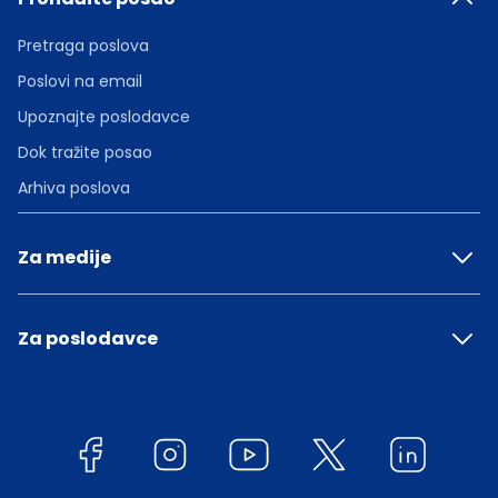
Pretraga poslova
Poslovi na email
Upoznajte poslodavce
Dok tražite posao
Arhiva poslova
Za medije
Za poslodavce