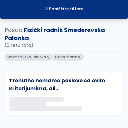
Poništite filtere
Posao
Fizički radnik Smederevska
Palanka
(0 rezultata)
Smederevska Palanka
Fizički radnik
Trenutno nemamo poslove sa ovim
kriterijumima, ali...
Ako sačuvate ovu pretragu, obavestićemo vas putem 