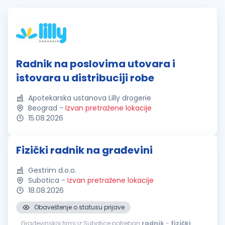
Radnik na poslovima utovara i
istovara u distribuciji robe
Apotekarska ustanova Lilly drogerie
Beograd
-
Izvan pretražene lokacije
15.08.2026
Fizički radnik na građevini
Gestrim d.o.o.
Subotica
-
Izvan pretražene lokacije
18.08.2026
Obaveštenje o statusu prijave
...Građevinskoj firmi iz Subotice potreban
radnik
-
fizički