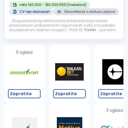
neto 140.000 - 180.000 RSD (mesečno)
CV nije obavezan
Obaveštenje o statusu prijave
...Zbog povećanog obima posla, kompanija koja se bavi
proizvodnjom protivpožarnih i sigurnosnih vrata ima potrebu
za pojačanom radnom snagom. TRAŽI SE:
Fizički
- pomoćni
radnikLokacija
: BeogradTip zaposlenja: Puno radno vreme
Opis posla: Utovar...
11 oglasa
Zapratite
Zapratite
Zapratite
3 oglasa