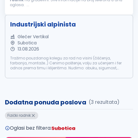
oglasa. ...
Industrijski alpinista
Glečer Vertikal
Subotica
13.08.2026
Tražimo pouzdanog kolegu za rad na visini (čišćenja,
farbanja, montaže…) Cenimo poštenje, volju za učenjem i fer
odnos prema timu i klijentima. Nudimo: obuku, sigurnost,
redovnu platu i korektnost. Terenski rad sa povratkom u
Suboticu. Postani deo na...
Dodatna ponuda poslova
(3 rezultata)
Fizički radnik
Oglasi bez filtera:
Subotica