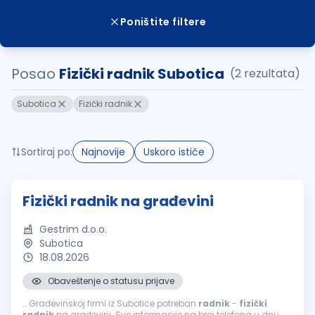
Poništite filtere
Posao
Fizički radnik Subotica
(2 rezultata)
Subotica
Fizički radnik
Sortiraj po:
Najnovije
Uskoro ističe
Fizički radnik na građevini
Gestrim d.o.o.
Subotica
18.08.2026
Obaveštenje o statusu prijave
...Građevinskoj firmi iz Subotice potreban
radnik
-
fizički
radnik
na građevini. Sve informacije na broj telefona u dnu