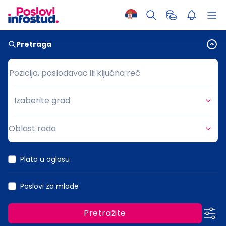
Pretraga
Pozicija, poslodavac ili ključna reč
Pozicija, poslodavac ili ključna reč
Izaberite grad
Grad
Oblast rada
Oblast rada
Plata u oglasu
Poslovi za mlade
Pretražite