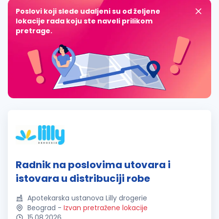
Poslovi koji slede udaljeni su od željene
lokacije rada koju ste naveli prilikom
pretrage.
Radnik na poslovima utovara i
istovara u distribuciji robe
Apotekarska ustanova Lilly drogerie
Beograd
-
Izvan pretražene lokacije
15.08.2026