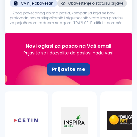
CV nije obavezan
Obaveštenje o statusu prijave
...Zbog povećanog obima posla, kompanija koja se bavi
proizvodnjom protivpožarnih i sigurnosnih vrata ima potrebu
za pojačanom radnom snagom. TRAŽI SE:
Fizički
- pomoćni
radnikLokacija
: BeogradTip zaposlenja: Puno radno vreme
Opis posla: Utovar...
Novi oglasi za posao na Vaš email
Prijavite se i dozvolite da poslovi nađu vas!
Prijavite me