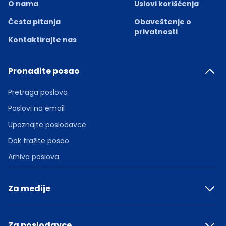
O nama
Uslovi korišćenja
Česta pitanja
Obaveštenje o
privatnosti
Kontaktirajte nas
Pronađite posao
Pretraga poslova
Poslovi na email
Upoznajte poslodavce
Dok tražite posao
Arhiva poslova
Za medije
Za poslodavce