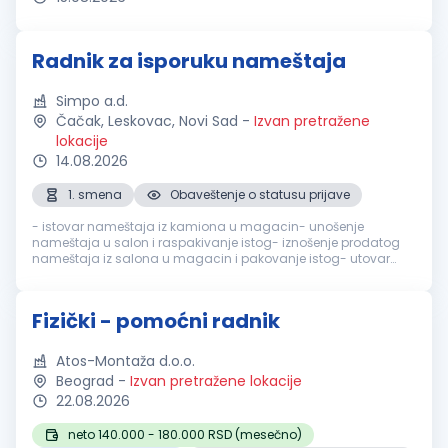
Radnik za isporuku nameštaja
Simpo a.d.
Čačak, Leskovac, Novi Sad
-
Izvan pretražene
lokacije
14.08.2026
1. smena
Obaveštenje o statusu prijave
- istovar nameštaja iz kamiona u magacin- unošenje
nameštaja u salon i raspakivanje istog- iznošenje prodatog
nameštaja iz salona u magacin i pakovanje istog- utovar
nameštaja iz magacina u dostavno vozilo- nošenje
nameštaja iz dostavnog vozila do kr...
Fizički - pomoćni radnik
Atos-Montaža d.o.o.
Beograd
-
Izvan pretražene lokacije
22.08.2026
neto 140.000 - 180.000 RSD (mesečno)