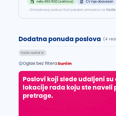
neto 450 RSD (satnica)
CV nije obavezan
...Omladinskoj zadruzi Grof potrebni omladinci za
fizičk
drugi poslovi po nalogu poslodavca. Radi se u
Dodatna ponuda poslova
(4 rez
Fizički radnik
Oglasi bez filtera:
Surčin
Poslovi koji slede udaljeni su
lokacije rada koju ste naveli 
pretrage.