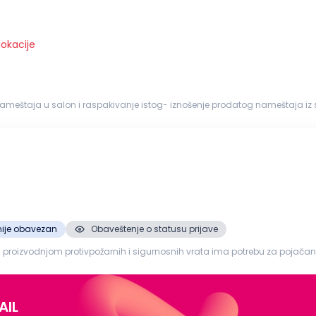
lokacije
meštaja u salon i raspakivanje istog- iznošenje prodatog nameštaja iz
stavnog vozila do kr...
nije obavezan
Obaveštenje o statusu prijave
i proizvodnjom protivpožarnih i sigurnosnih vrata ima potrebu za poja
: BeogradTip zaposlenja: Puno radno vreme Opis posla: Utovar...
AIL