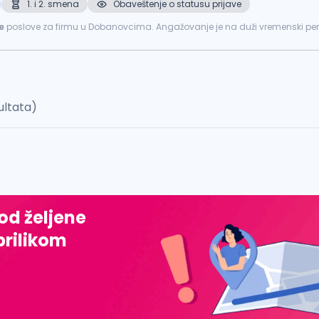
1. i 2. smena
Obaveštenje o statusu prijave
e
poslove za firmu u Dobanovcima. Angažovanje je na duži vremenski perio
 magacinu...
ultata)
 od željene
prilikom