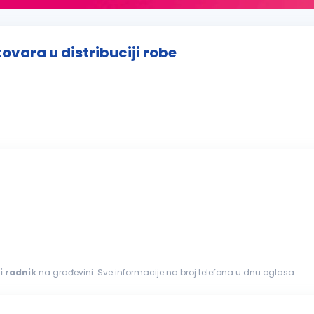
ovara u distribuciji robe
i
radnik
na građevini. Sve informacije na broj telefona u dnu oglasa. ...