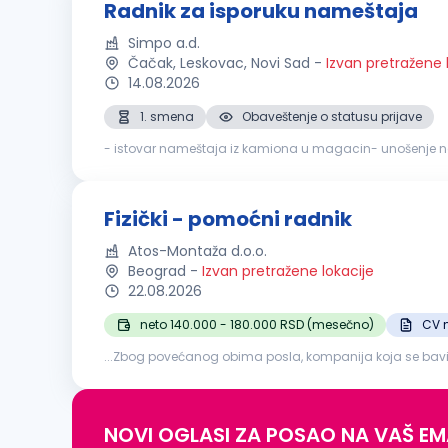
Radnik za isporuku nameštaja
Simpo a.d.
Čačak, Leskovac, Novi Sad
-
Izvan pretražene 
14.08.2026
1. smena
Obaveštenje o statusu prijave
- istovar nameštaja iz kamiona u magacin- unošenje na
iz magacina u dostavno vozilo- nošenje nameštaja iz do
Fizički - pomoćni radnik
Atos-Montaža d.o.o.
Beograd
-
Izvan pretražene lokacije
22.08.2026
neto 140.000 - 180.000 RSD (mesečno)
CV 
...Zbog povećanog obima posla, kompanija koja se bav
radnikLokacija
NOVI OGLASI ZA POSAO NA VAŠ EM