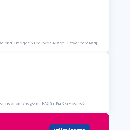
 salona u magacin i pakovanje istog- utovar nameštaja
čanom radnom snagom. TRAŽI SE:
Fizički
- pomoćni