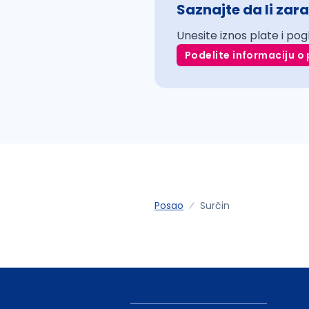
Saznajte da li zara
Unesite iznos plate i pog
Podelite informaciju o 
Posao
Surčin