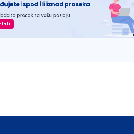
đujete ispod ili iznad proseka
ledajte prosek za vašu poziciju
plati