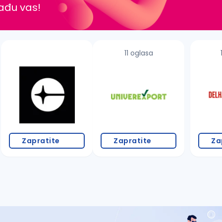
nađu vas!
11 oglasa
Zapratite
Zapratite
Za