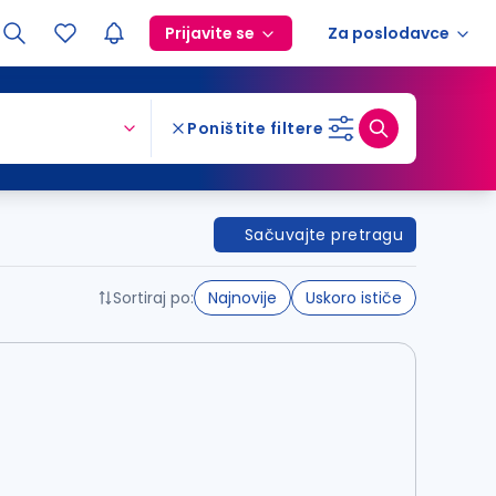
Prijavite se
Za poslodavce
Poništite filtere
Sačuvajte pretragu
Sortiraj po:
Najnovije
Uskoro ističe