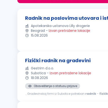
Radnik na poslovima utovara i ist
Apotekarska ustanova Lilly drogerie
Beograd
-
Izvan pretražene lokacije
15.08.2026
Fizički radnik na građevini
Gestrim d.o.o.
Subotica
-
Izvan pretražene lokacije
18.08.2026
Obaveštenje o statusu prijave
...Građevinskoj firmi iz Subotice potreban
radnik
-
fizičk