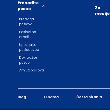
Pronađite
Za
posao
medije
Pretraga
poslova
Poslovi na
email
Upoznajte
poslodavce
Dok tražite
posao
Arhiva poslova
Blog
O nama
Česta pitanja