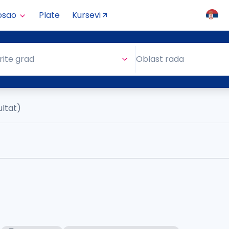
osao
Plate
Kursevi
Oblast rada
rite grad
Oblast rada
ultat)