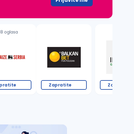
Prijavite me
18 oglasa
pratite
Zapratite
Zapratite