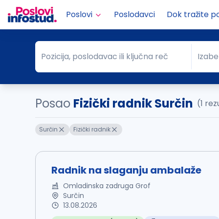
Poslovi
Poslodavci
Dok tražite p
Pozicija, poslodavac ili ključna reč
Izabe
Pozicija, poslodavac ili ključna reč
Grad
Posao
Fizički radnik Surčin
(1 rez
Surčin
Fizički radnik
Radnik na slaganju ambalaže
Omladinska zadruga Grof
Surčin
13.08.2026