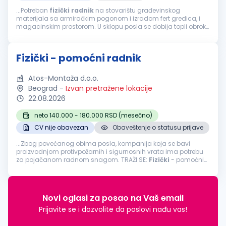
...Potreban
fizički
radnik
na stovarištu građevinskog
materijala sa armiračkim pogonom i izradom fert gredica, i
magacinskim prostorom. U sklopu posla se dobija topli obrok
u sklopu radnog vremena. Standardan obim posla....
Fizički - pomoćni radnik
Atos-Montaža d.o.o.
Beograd
-
Izvan pretražene lokacije
22.08.2026
neto 140.000 - 180.000 RSD (mesečno)
CV nije obavezan
Obaveštenje o statusu prijave
...Zbog povećanog obima posla, kompanija koja se bavi
proizvodnjom protivpožarnih i sigurnosnih vrata ima potrebu
za pojačanom radnom snagom. TRAŽI SE:
Fizički
- pomoćni
radnikLokacija
: BeogradTip zaposlenja: Puno radno vreme
Opis posla: Utovar...
Novi oglasi za posao na Vaš email
Prijavite se i dozvolite da poslovi nađu vas!