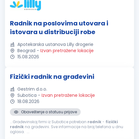
Radnik na poslovima utovara i
istovara u distribuciji robe
Apotekarska ustanova Lilly drogerie
Beograd
-
Izvan pretražene lokacije
15.08.2026
Fizički radnik na građevini
Gestrim d.o.o.
Subotica
-
Izvan pretražene lokacije
18.08.2026
Obaveštenje o statusu prijave
...Građevinskoj firmi iz Subotice potreban
radnik
-
fizički
radnik
na građevini. Sve informacije na broj telefona u dnu
oglasa. ...