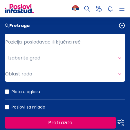
Pretraga
Pozicija, poslodavac ili ključna reč
Pozicija, poslodavac ili ključna reč
Izaberite grad
Grad
Oblast rada
Oblast rada
Plata u oglasu
Poslovi za mlade
Pretražite