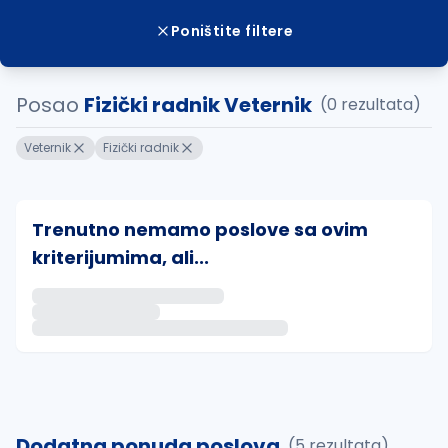
Poništite filtere
Posao
Fizički radnik Veternik
(0 rezultata)
Veternik
Fizički radnik
Trenutno nemamo poslove sa ovim
kriterijumima, ali...
Ako sačuvate ovu pretragu, obavestićemo vas putem 
uvajte pretragu
Dodatna ponuda poslova
(5 rezultata)