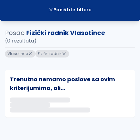
Poništite filtere
Posao
Fizički radnik Vlasotince
(0 rezultata)
Vlasotince
Fizički radnik
Trenutno nemamo poslove sa ovim
kriterijumima, ali...
Ako sačuvate ovu pretragu, obavestićemo vas putem 
uvajte pretragu