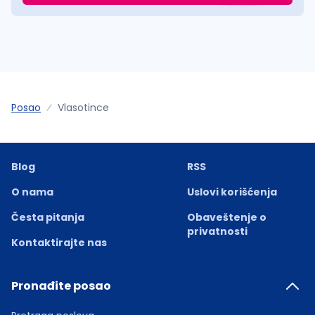
Posao
Vlasotince
Blog
RSS
O nama
Uslovi korišćenja
Česta pitanja
Obaveštenje o
privatnosti
Kontaktirajte nas
Pronađite posao