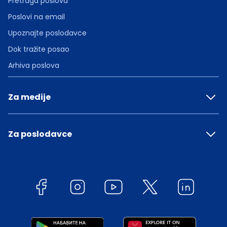
Pretraga poslova
Poslovi na email
Upoznajte poslodavce
Dok tražite posao
Arhiva poslova
Za medije
Za poslodavce