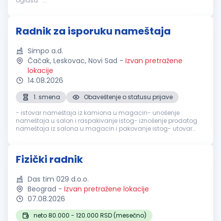
oglasa. ...
Radnik za isporuku nameštaja
Simpo a.d.
Čačak, Leskovac, Novi Sad
-
Izvan pretražene
lokacije
14.08.2026
1. smena
Obaveštenje o statusu prijave
- istovar nameštaja iz kamiona u magacin- unošenje
nameštaja u salon i raspakivanje istog- iznošenje prodatog
nameštaja iz salona u magacin i pakovanje istog- utovar
nameštaja iz magacina u dostavno vozilo- nošenje
nameštaja iz dostavnog vozila do kr...
Fizički radnik
Das tim 029 d.o.o.
Beograd
-
Izvan pretražene lokacije
07.08.2026
neto 80.000 - 120.000 RSD (mesečno)