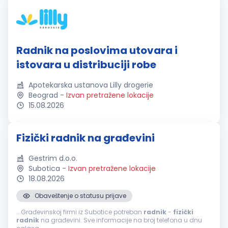
Radnik na poslovima utovara i
istovara u distribuciji robe
Apotekarska ustanova Lilly drogerie
Beograd
-
Izvan pretražene lokacije
15.08.2026
Fizički radnik na građevini
Gestrim d.o.o.
Subotica
-
Izvan pretražene lokacije
18.08.2026
Obaveštenje o statusu prijave
...Građevinskoj firmi iz Subotice potreban
radnik
-
fizički
radnik
na građevini. Sve informacije na broj telefona u dnu