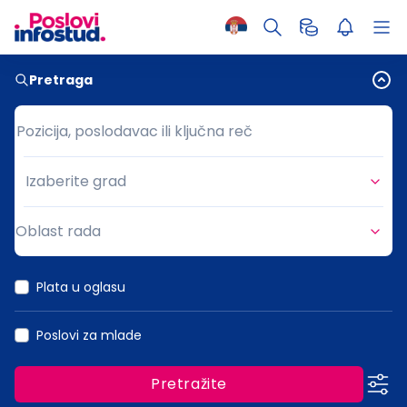
Pretraga
Pozicija, poslodavac ili ključna reč
Pozicija, poslodavac ili ključna reč
Izaberite grad
Grad
Oblast rada
Oblast rada
Plata u oglasu
Poslovi za mlade
Pretražite