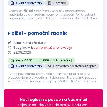
CV nije obavezan
1. smena
...Potreban
fizički
radnik
na stovarištu građevinskog
materijala sa armiračkim pogonom i izradom fert gredica, i
magacinskim prostorom. U sklopu posla se dobija topli obrok
u sklopu radnog vremena. Standardan obim posla....
Fizički - pomoćni radnik
Atos-Montaža d.o.o.
Beograd
-
Izvan pretražene lokacije
22.08.2026
neto 140.000 - 180.000 RSD (mesečno)
CV nije obavezan
Obaveštenje o statusu prijave
...Zbog povećanog obima posla, kompanija koja se bavi
proizvodnjom protivpožarnih i sigurnosnih vrata ima potrebu
za pojačanom radnom snagom. TRAŽI SE:
Fizički
- pomoćni
radnikLokacija
: BeogradTip zaposlenja: Puno radno vreme
Opis posla: Utovar...
Novi oglasi za posao na Vaš email
Prijavite se i dozvolite da poslovi nađu vas!