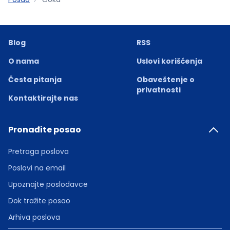
Blog
RSS
O nama
Uslovi korišćenja
Česta pitanja
Obaveštenje o
privatnosti
Kontaktirajte nas
Pronađite posao
Pretraga poslova
Poslovi na email
Upoznajte poslodavce
Dok tražite posao
Arhiva poslova