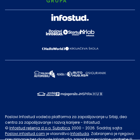
Poslovi Infostud vodeća platforma za zapošljavanje u Srbiji, deo
centra za zapošljavanje i razvoj karijere - Infostud.
©
Infostud rešenja d.o.o. Subotica
, 2000 -
2026
. Sadržaj sajta
Poslovi.infostud.com
je vlasništvo
Infostuda
. Zabranjeno je njegovo
preuzimanje bez dozvole
Infostuda
, zarad komercijalne upotrebe ili