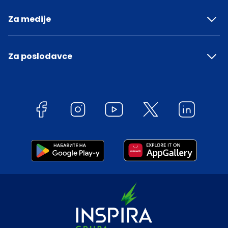
Za medije
Za poslodavce