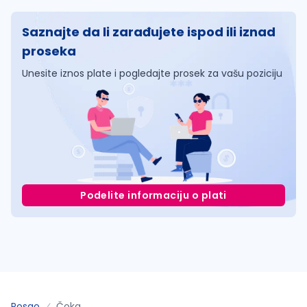
Saznajte da li zarađujete ispod ili iznad
proseka
Unesite iznos plate i pogledajte prosek za vašu poziciju
Podelite informaciju o plati
Posao
Čoka