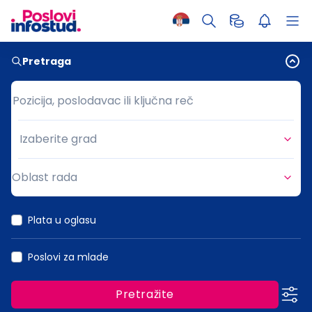
Pretraga
Pozicija, poslodavac ili ključna reč
Pozicija, poslodavac ili ključna reč
Izaberite grad
Grad
Oblast rada
Oblast rada
Plata u oglasu
Poslovi za mlade
Pretražite