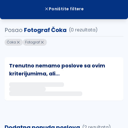
Poništite filtere
Posao
Fotograf Čoka
(0 rezultata)
Čoka
Fotograf
Trenutno nemamo poslove sa ovim
kriterijumima, ali...
Ako sačuvate ovu pretragu, obavestićemo vas putem 
uvajte pretragu
Dodatna ponuda poslova
(2 rezultata)