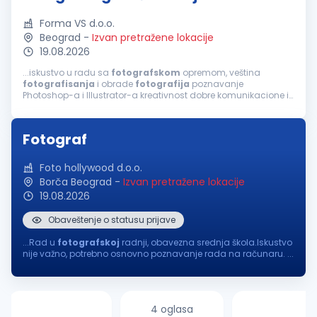
Forma VS d.o.o.
Beograd
-
Izvan pretražene lokacije
19.08.2026
...iskustvo u radu sa
fotografskom
opremom, veština
fotografisanja
i obrade
fotografija
poznavanje
Photoshop-a i Illustrator-a kreativnost dobre komunikacione i
organizacione sposobnosti Opis posla:
fotografisanje
proizvoda i obrada
fotografija
kreiranje...
Fotograf
Foto hollywood d.o.o.
Borča Beograd
-
Izvan pretražene lokacije
19.08.2026
Obaveštenje o statusu prijave
...Rad u
fotografskoj
radnji, obavezna srednja škola.Iskustvo
nije važno, potrebno osnovno poznavanje rada na računaru. ...
4 oglasa