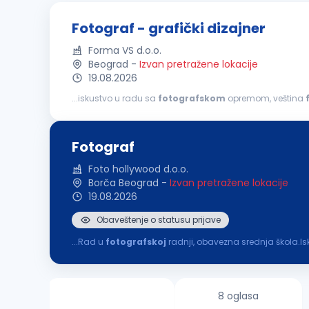
Fotograf - grafički dizajner
Forma VS d.o.o.
Beograd
-
Izvan pretražene lokacije
19.08.2026
...iskustvo u radu sa
fotografskom
opremom, veština
sposobnosti Opis posla:
fotografisanje
proizvoda i o
Fotograf
Foto hollywood d.o.o.
Borča Beograd
-
Izvan pretražene lokacije
19.08.2026
Obaveštenje o statusu prijave
...Rad u
fotografskoj
radnji, obavezna srednja škola.Is
8 oglasa