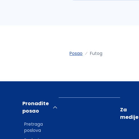
Posao
Futog
Pronađite
Za
posao
medije
Pretraga
poslova