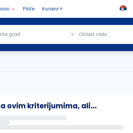
osao
Plate
Kursevi
Oblast rada
rite grad
Oblast rada
ovim kriterijumima, ali...
s putem email-a kada se pojave novi poslovi.