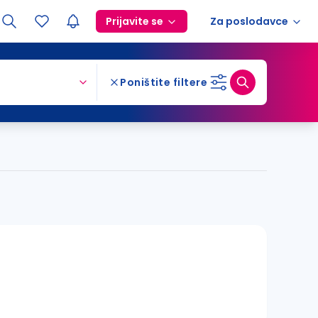
Prijavite se
Za poslodavce
Poništite filtere