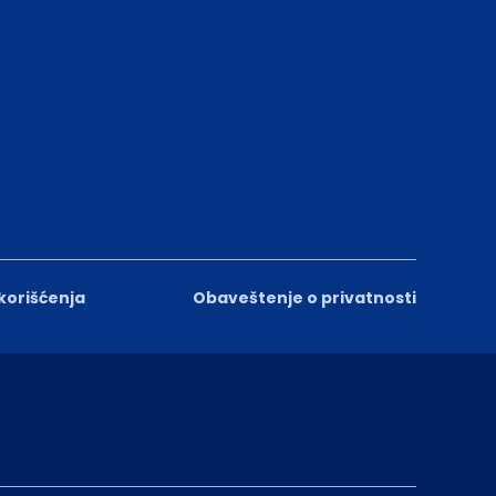
 korišćenja
Obaveštenje o privatnosti