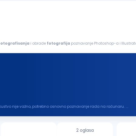
fotografisanja
i obrade
fotografija
poznavanje Photoshop-a i Illustrat
brada
fotografija
kreiranje...
kustvo nije važno, potrebno osnovno poznavanje rada na računaru. ...
2 oglasa