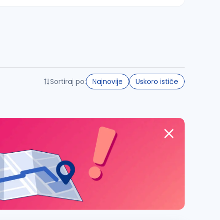
Sortiraj po:
Najnovije
Uskoro ističe