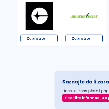
Zapratite
Zapratite
Saznajte da li zara
Unesite iznos plate i pog
Podelite informaciju o 