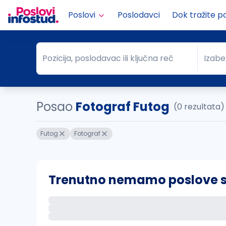
Poslovi
Poslodavci
Dok tražite p
Pozicija, poslodavac ili ključna reč
Izabe
Pozicija, poslodavac ili ključna reč
Grad
Posao
Fotograf Futog
(0 rezultata)
Futog
Fotograf
Trenutno nemamo poslove sa 
Ako sačuvate ovu pretragu, obavestićemo va