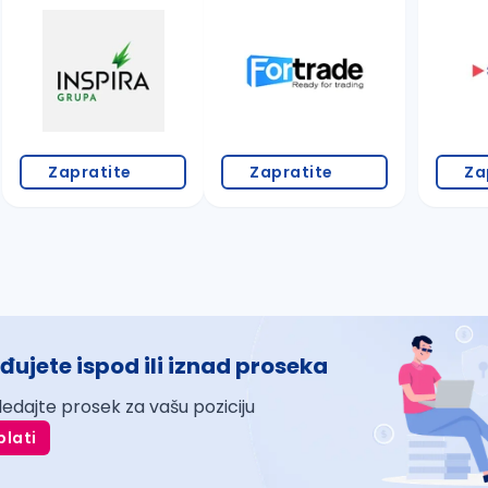
Zapratite
Zapratite
Za
đujete ispod ili iznad proseka
ledajte prosek za vašu poziciju
plati