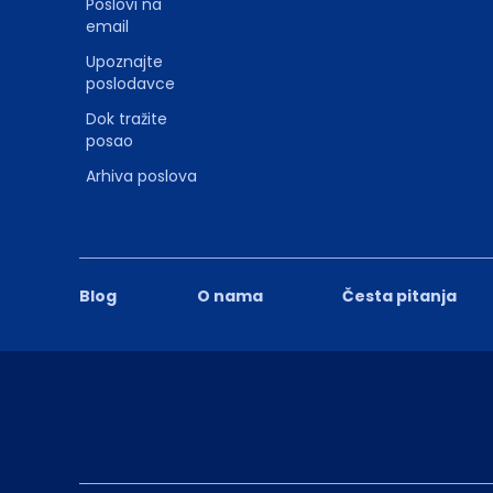
Poslovi na
email
Upoznajte
poslodavce
Dok tražite
posao
Arhiva poslova
Blog
O nama
Česta pitanja