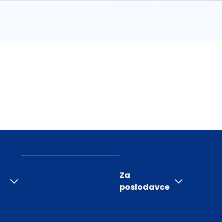
Za
poslodavce