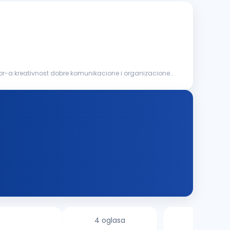
or-a kreativnost dobre komunikacione i organizacione
4 oglasa
3 oglasa