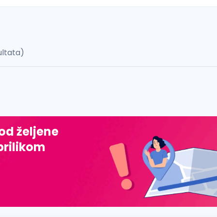
ultata)
 š, đ, ž, dž)
 od željene
prilikom