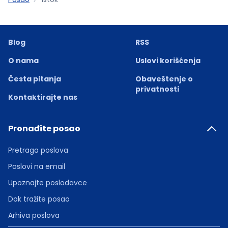
Blog
RSS
O nama
Uslovi korišćenja
Česta pitanja
Obaveštenje o
privatnosti
Kontaktirajte nas
Pronađite posao
Pretraga poslova
Poslovi na email
Upoznajte poslodavce
Dok tražite posao
Arhiva poslova