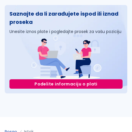
Saznajte da li zarađujete ispod ili iznad
proseka
Unesite iznos plate i pogledajte prosek za vašu poziciju
Podelite informaciju o plati
Posao
Istok