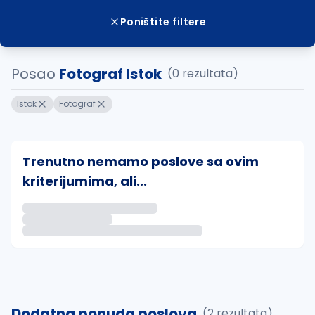
Poništite filtere
Posao
Fotograf Istok
(0 rezultata)
Istok
Fotograf
Trenutno nemamo poslove sa ovim
kriterijumima, ali...
Ako sačuvate ovu pretragu, obavestićemo vas putem 
uvajte pretragu
Dodatna ponuda poslova
(2 rezultata)