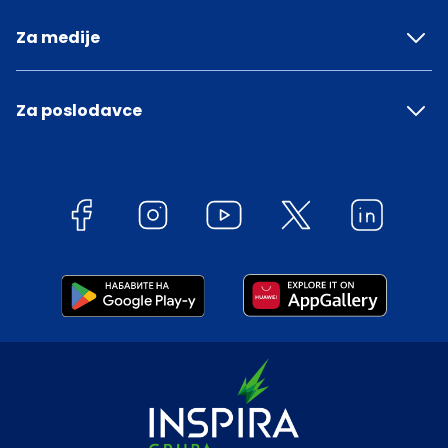
Za medije
Za poslodavce