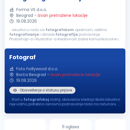
Forma VS d.o.o.
Beograd
-
Izvan pretražene lokacije
19.08.2026
...iskustvo u radu sa
fotografskom
opremom, veština
fotografisanja
i obrade
fotografija
poznavanje
Photoshop-a i Illustrator-a kreativnost dobre komunikacione i
organizacione sposobnosti Opis posla:
fotografisanje
proizvoda i obrada
fotografija
kreiranje...
Fotograf
Foto hollywood d.o.o.
Borča Beograd
-
Izvan pretražene lokacije
19.08.2026
Obaveštenje o statusu prijave
...Rad u
fotografskoj
radnji, obavezna srednja škola.Iskustvo
nije važno, potrebno osnovno poznavanje rada na računaru. ...
11 oglasa