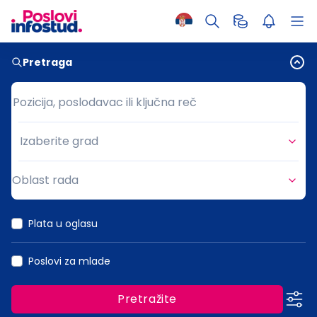
Pretraga
Pozicija, poslodavac ili ključna reč
Pozicija, poslodavac ili ključna reč
Izaberite grad
Grad
Oblast rada
Oblast rada
Plata u oglasu
Poslovi za mlade
Pretražite