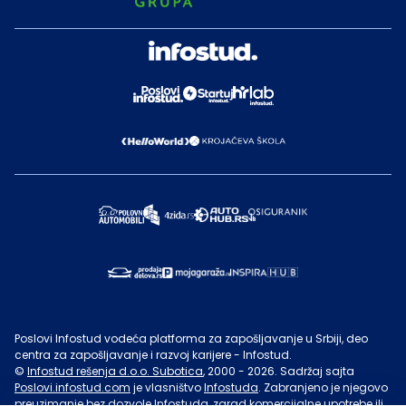
Poslovi Infostud vodeća platforma za zapošljavanje u Srbiji, deo
centra za zapošljavanje i razvoj karijere - Infostud.
©
Infostud rešenja d.o.o. Subotica
, 2000 -
2026
. Sadržaj sajta
Poslovi.infostud.com
je vlasništvo
Infostuda
. Zabranjeno je njegovo
preuzimanje bez dozvole
Infostuda
, zarad komercijalne upotrebe ili