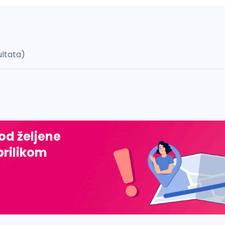
ultata)
 š, đ, ž, dž)
 od željene
prilikom