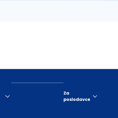
Za
poslodavce