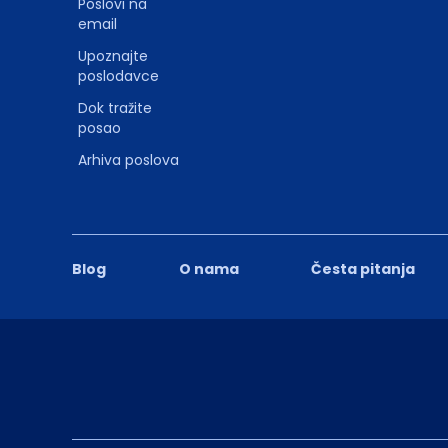
Poslovi na
email
Upoznajte
poslodavce
Dok tražite
posao
Arhiva poslova
Blog
O nama
Česta pitanja