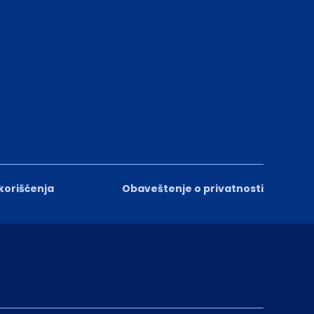
 korišćenja
Obaveštenje o privatnosti