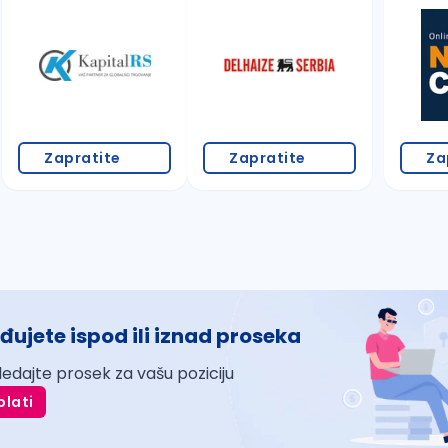
Zapratite
Zapratite
Za
đujete ispod ili iznad proseka
ledajte prosek za vašu poziciju
plati