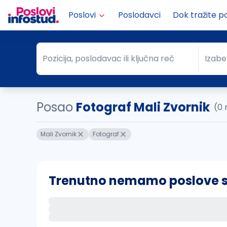
Poslovi
Poslodavci
Dok tražite p
Pozicija, poslodavac ili ključna reč
Izabe
Pozicija, poslodavac ili ključna reč
Grad
Posao
Fotograf Mali Zvornik
(0 
Mali Zvornik
Fotograf
Trenutno nemamo poslove sa 
Ako sačuvate ovu pretragu, obavestićemo va