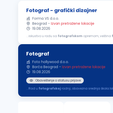
Fotograf - grafički dizajner
Forma VS d.o.o.
Beograd
-
Izvan pretražene lokacije
19.08.2026
...iskustvo u radu sa
fotografskom
opremom, veština
sposobnosti Opis posla:
fotografisanje
proizvoda i o
Fotograf
Foto hollywood d.o.o.
Borča Beograd
-
Izvan pretražene lokacije
19.08.2026
Obaveštenje o statusu prijave
...Rad u
fotografskoj
radnji, obavezna srednja škola.Is