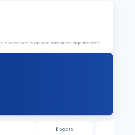
or-a kreativnost dobre komunikacione i organizacione
11 oglasa
1 oglas