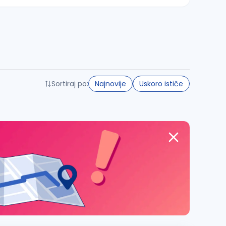
Sortiraj po:
Najnovije
Uskoro ističe