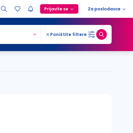
Prijavite se
Za poslodavce
Poništite filtere