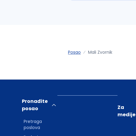
Posao
Mali Zvornik
Pronađite
Za
posao
medije
Pretraga
poslova