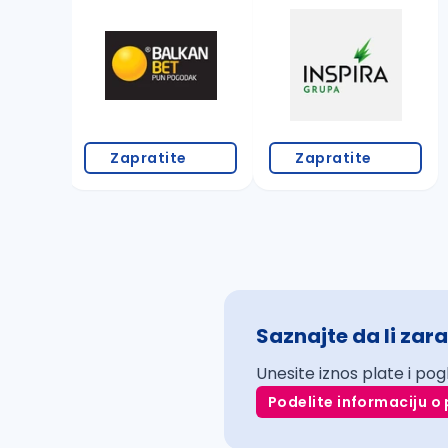
Zapratite
Zapratite
Saznajte da li zara
Unesite iznos plate i pog
Podelite informaciju o 