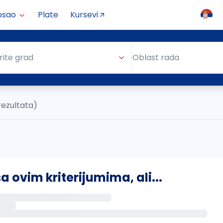
osao
Plate
Kursevi
Oblast rada
rite grad
Oblast rada
rezultata)
ovim kriterijumima, ali...
s putem email-a kada se pojave novi poslovi.