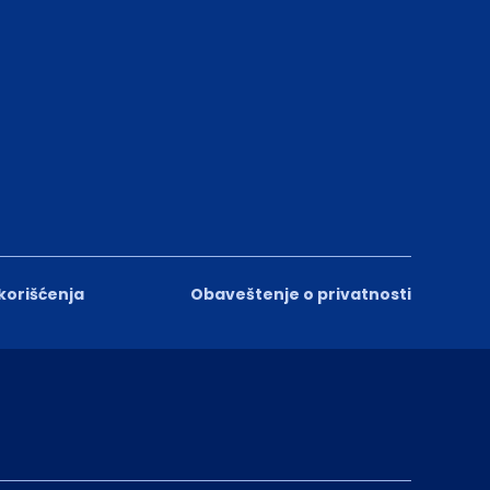
 korišćenja
Obaveštenje o privatnosti