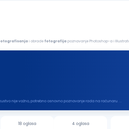
fotografisanja
i obrade
fotografija
poznavanje Photoshop-a i Illustrat
brada
fotografija
kreiranje...
kustvo nije važno, potrebno osnovno poznavanje rada na računaru. ...
18 oglasa
4 oglasa