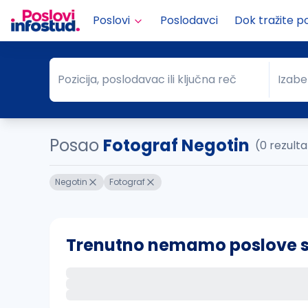
Poslovi
Poslodavci
Dok tražite p
Pozicija, poslodavac ili ključna reč
Izabe
Pozicija, poslodavac ili ključna reč
Grad
Posao
Fotograf Negotin
(0 rezult
Negotin
Fotograf
Trenutno nemamo poslove sa 
Ako sačuvate ovu pretragu, obavestićemo va