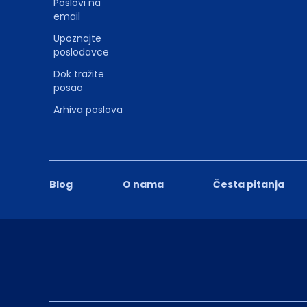
Poslovi na
email
Upoznajte
poslodavce
Dok tražite
posao
Arhiva poslova
Blog
O nama
Česta pitanja