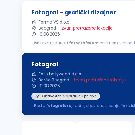
Fotograf - grafički dizajner
Forma VS d.o.o.
Beograd
-
Izvan pretražene lokacije
19.08.2026
...iskustvo u radu sa
fotografskom
opremom, veština
sposobnosti Opis posla:
fotografisanje
proizvoda i o
Fotograf
Foto hollywood d.o.o.
Borča Beograd
-
Izvan pretražene lokacije
19.08.2026
Obaveštenje o statusu prijave
...Rad u
fotografskoj
radnji, obavezna srednja škola.Is