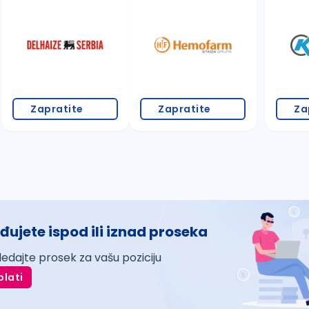
Zapratite
Zapratite
Za
đujete ispod ili iznad proseka
ledajte prosek za vašu poziciju
plati