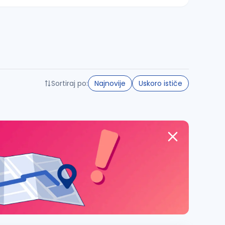
Sortiraj po:
Najnovije
Uskoro ističe