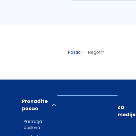
Posao
Negotin
Pronađite
Za
posao
medije
Pretraga
poslova