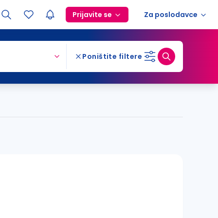
Prijavite se
Za poslodavce
Poništite filtere