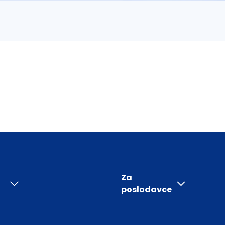
Za
poslodavce