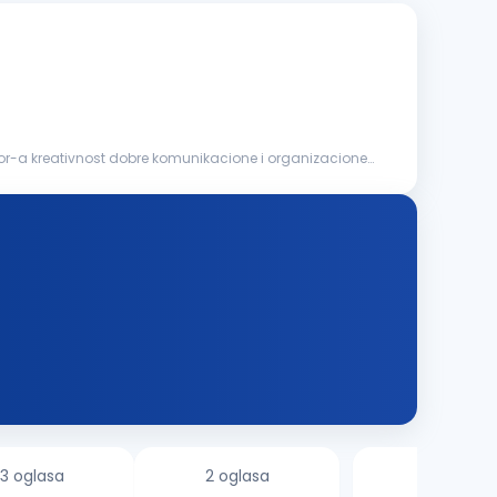
or-a kreativnost dobre komunikacione i organizacione
3 oglasa
2 oglasa
8 oglasa