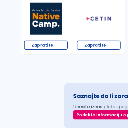
Zapratite
Zapratite
Saznajte da li zara
Unesite iznos plate i pog
Podelite informaciju o 