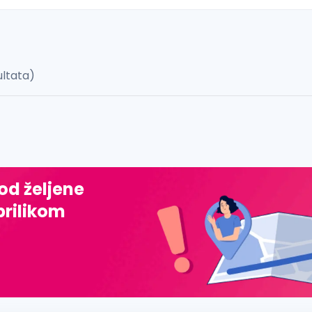
ultata)
 š, đ, ž, dž)
 od željene
prilikom