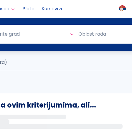
osao
Plate
Kursevi
Oblast rada
rite grad
Oblast rada
ata)
ovim kriterijumima, ali...
s putem email-a kada se pojave novi poslovi.