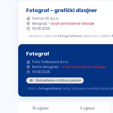
Fotograf - grafički dizajner
Forma VS d.o.o.
Beograd
-
Izvan pretražene lokacije
19.08.2026
...iskustvo u radu sa
fotografskom
opremom, veština
sposobnosti Opis posla:
fotografisanje
proizvoda i o
Fotograf
Foto hollywood d.o.o.
Borča Beograd
-
Izvan pretražene lokacije
19.08.2026
Obaveštenje o statusu prijave
...Rad u
fotografskoj
radnji, obavezna srednja škola.Is
18 oglasa
3 oglasa