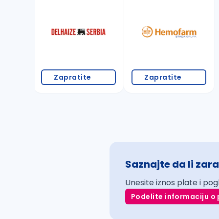
Zapratite
Zapratite
Saznajte da li zara
Unesite iznos plate i pog
Podelite informaciju o 