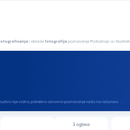
fotografisanja
i obrade
fotografija
poznavanje Photoshop-a i Illustrat
brada
fotografija
kreiranje...
kustvo nije važno, potrebno osnovno poznavanje rada na računaru. ...
3 oglasa