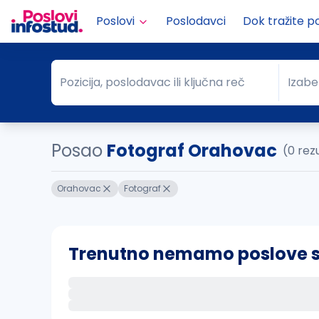
Poslovi
Poslodavci
Dok tražite p
Pozicija, poslodavac ili ključna reč
Izabe
Pozicija, poslodavac ili ključna reč
Grad
Posao
Fotograf Orahovac
(0 rez
Orahovac
Fotograf
Trenutno nemamo poslove sa 
Ako sačuvate ovu pretragu, obavestićemo va