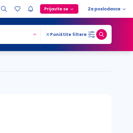
Prijavite se
Za poslodavce
Poništite filtere