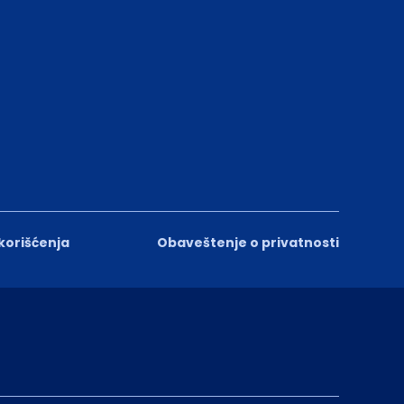
 korišćenja
Obaveštenje o privatnosti