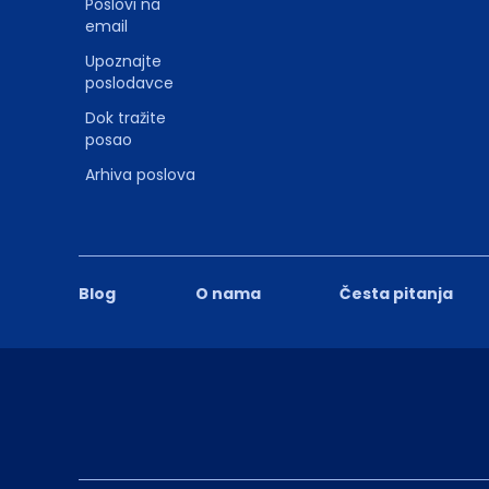
Poslovi na
email
Upoznajte
poslodavce
Dok tražite
posao
Arhiva poslova
Blog
O nama
Česta pitanja