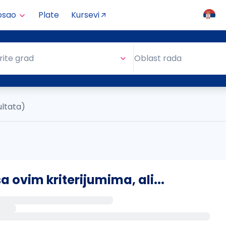
osao
Plate
Kursevi
Oblast rada
rite grad
Oblast rada
ultata)
ovim kriterijumima, ali...
s putem email-a kada se pojave novi poslovi.