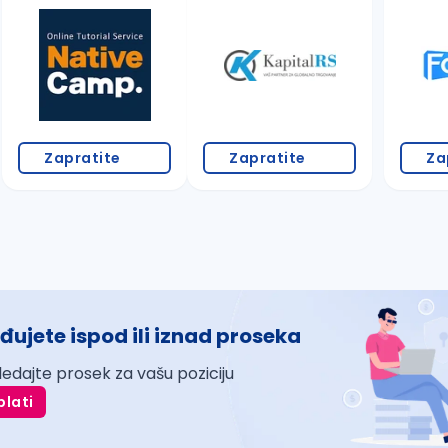
Zapratite
Zapratite
Za
đujete ispod ili iznad proseka
ledajte prosek za vašu poziciju
plati