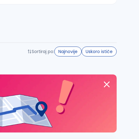
Sortiraj po:
Najnovije
Uskoro ističe