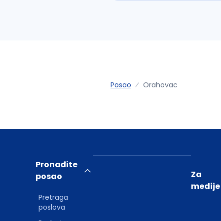
Posao
Orahovac
Pronađite
Za
posao
medije
Pretraga
poslova