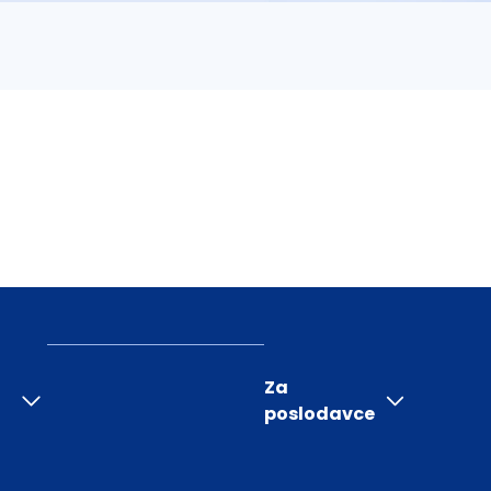
Za
poslodavce