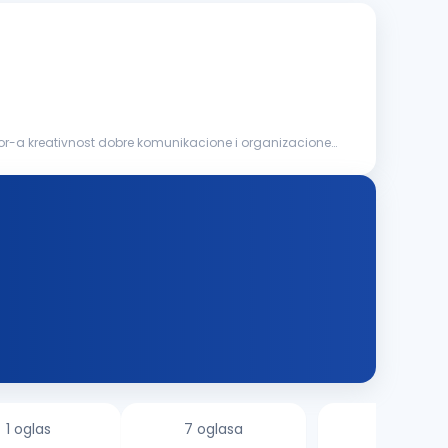
or-a kreativnost dobre komunikacione i organizacione
1 oglas
7 oglasa