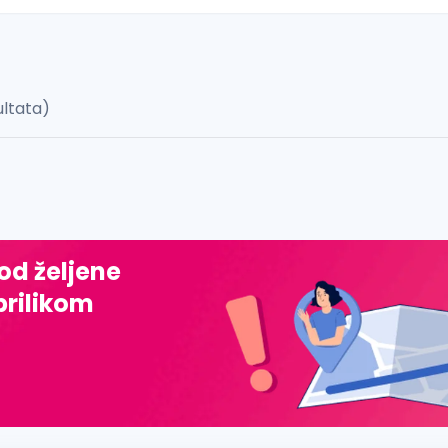
ultata)
 š, đ, ž, dž)
 od željene
prilikom