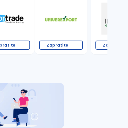
pratite
Zapratite
Zapratite