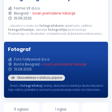
Forma VS d.o.o.
Beograd
-
Izvan pretražene lokacije
19.08.2026
...iskustvo u radu sa
fotografskom
opremom, veština
fotografisanja
i obrade
fotografija
poznavanje
Photoshop-a i Illustrator-a kreativnost dobre komunikacione i
organizacione sposobnosti Opis posla:
fotografisanje
proizvoda i obrada
fotografija
kreiranje...
Fotograf
Foto hollywood d.o.o.
Borča Beograd
-
Izvan pretražene lokacije
19.08.2026
Obaveštenje o statusu prijave
...Rad u
fotografskoj
radnji, obavezna srednja škola.Iskustvo
nije važno, potrebno osnovno poznavanje rada na računaru. ...
11 oglasa
1 oglas