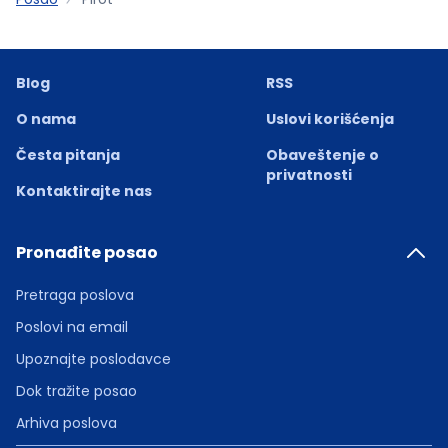
Blog
RSS
O nama
Uslovi korišćenja
Česta pitanja
Obaveštenje o
privatnosti
Kontaktirajte nas
Pronađite posao
Pretraga poslova
Poslovi na email
Upoznajte poslodavce
Dok tražite posao
Arhiva poslova