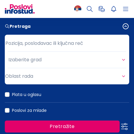
Pretraga
Pozicija, poslodavac ili ključna reč
Pozicija, poslodavac ili ključna reč
Izaberite grad
Grad
Oblast rada
Oblast rada
Plata u oglasu
Poslovi za mlade
Pretražite