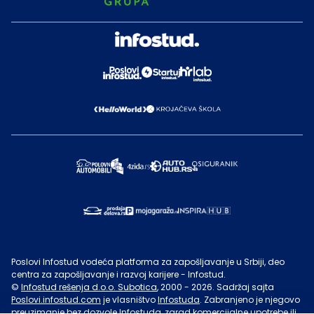
Poslovi Infostud vodeća platforma za zapošljavanje u Srbiji, deo
centra za zapošljavanje i razvoj karijere - Infostud.
©
Infostud rešenja d.o.o. Subotica
, 2000 -
2026
. Sadržaj sajta
Poslovi.infostud.com
je vlasništvo
Infostuda
. Zabranjeno je njegovo
preuzimanje bez dozvole
Infostuda
, zarad komercijalne upotrebe ili