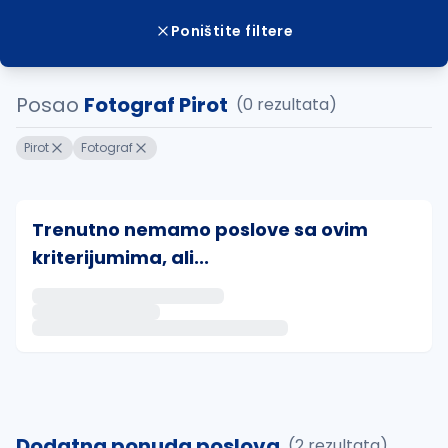
Poništite filtere
Posao
Fotograf Pirot
(0 rezultata)
Pirot
Fotograf
Trenutno nemamo poslove sa ovim
kriterijumima, ali...
Ako sačuvate ovu pretragu, obavestićemo vas putem 
uvajte pretragu
Dodatna ponuda poslova
(2 rezultata)