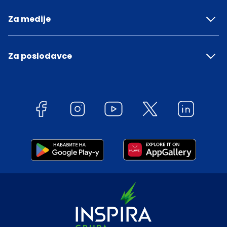
Za medije
Za poslodavce