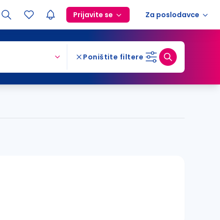
Prijavite se
Za poslodavce
Poništite filtere