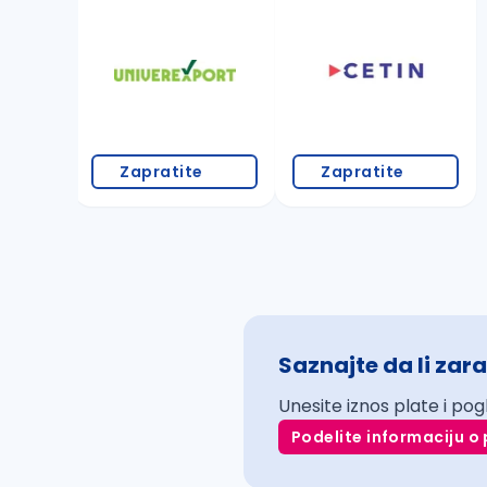
Zapratite
Zapratite
Saznajte da li zara
Unesite iznos plate i pog
Podelite informaciju o 