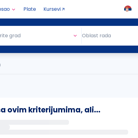
osao
Plate
Kursevi
Oblast rada
rite grad
Oblast rada
)
ovim kriterijumima, ali...
s putem email-a kada se pojave novi poslovi.