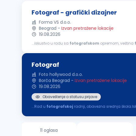
Fotograf - grafički dizajner
Forma VS d.o.o.
Beograd
-
Izvan pretražene lokacije
19.08.2026
...iskustvo u radu sa
fotografskom
opremom, veština
sposobnosti Opis posla:
fotografisanje
proizvoda i o
Fotograf
Foto hollywood d.o.o.
Borča Beograd
-
Izvan pretražene lokacije
19.08.2026
Obaveštenje o statusu prijave
...Rad u
fotografskoj
radnji, obavezna srednja škola.Is
11 oglasa