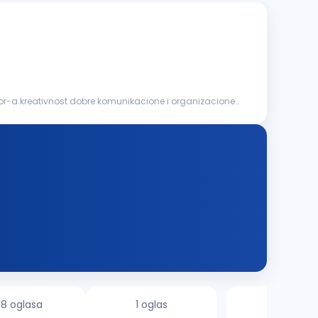
or-a kreativnost dobre komunikacione i organizacione
18 oglasa
1 oglas