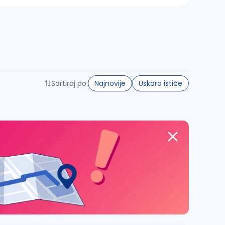
Sortiraj po:
Najnovije
Uskoro ističe