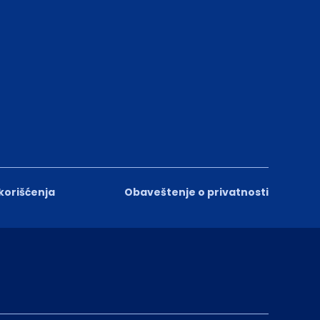
 korišćenja
Obaveštenje o privatnosti