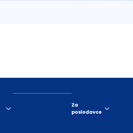
Za
poslodavce