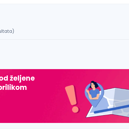
ultata)
 š, đ, ž, dž)
 od željene
prilikom