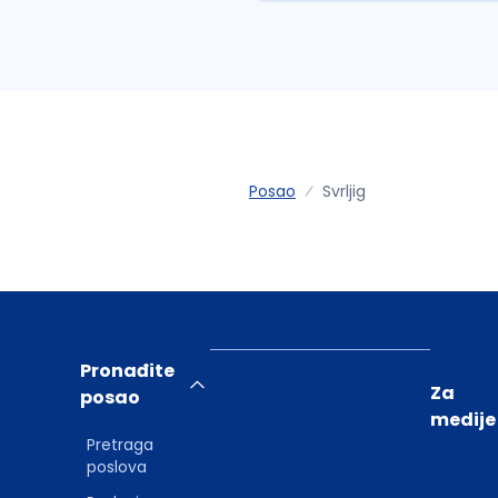
Posao
Svrljig
Pronađite
Za
posao
medije
Pretraga
poslova