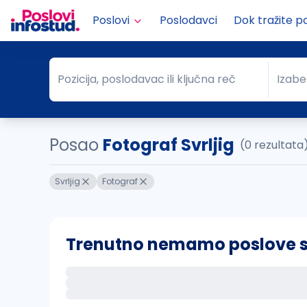
Poslovi
Poslodavci
Dok tražite p
Pozicija, poslodavac ili ključna reč
Izabe
Pozicija, poslodavac ili ključna reč
Grad
Posao
Fotograf Svrljig
(0 rezultata
Svrljig
Fotograf
Trenutno nemamo poslove sa 
Ako sačuvate ovu pretragu, obavestićemo va