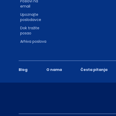
Poslovi na
email
Upoznajte
poslodavce
Dok tražite
posao
Arhiva poslova
Blog
O nama
Česta pitanja