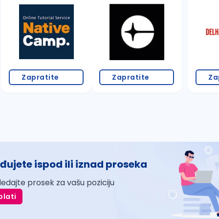
Zapratite
Zapratite
Za
đujete ispod ili iznad proseka
ledajte prosek za vašu poziciju
plati