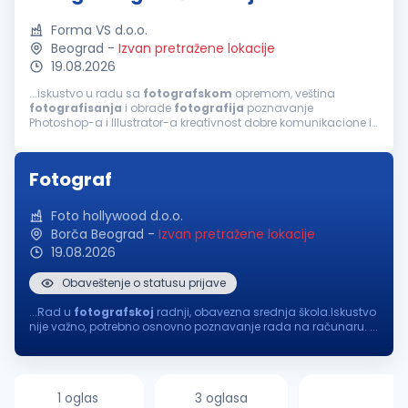
Forma VS d.o.o.
Beograd
-
Izvan pretražene lokacije
19.08.2026
...iskustvo u radu sa
fotografskom
opremom, veština
fotografisanja
i obrade
fotografija
poznavanje
Photoshop-a i Illustrator-a kreativnost dobre komunikacione i
organizacione sposobnosti Opis posla:
fotografisanje
proizvoda i obrada
fotografija
kreiranje...
Fotograf
Foto hollywood d.o.o.
Borča Beograd
-
Izvan pretražene lokacije
19.08.2026
Obaveštenje o statusu prijave
...Rad u
fotografskoj
radnji, obavezna srednja škola.Iskustvo
nije važno, potrebno osnovno poznavanje rada na računaru. ...
1 oglas
3 oglasa