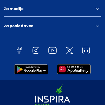
Za medije
Za poslodavce