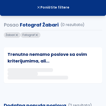
Poništite filtere
Posao
Fotograf Žabari
(0 rezultata)
Žabari
Fotograf
Trenutno nemamo poslove sa ovim
kriterijumima, ali...
Ako sačuvate ovu pretragu, obavestićemo vas putem 
uvajte pretragu
Dodatna ponuda poslova
(2 rezultata)