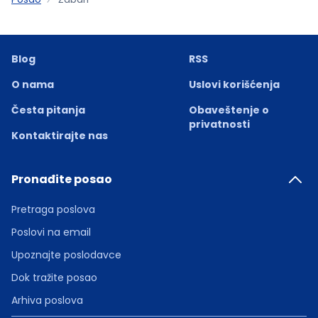
Blog
RSS
O nama
Uslovi korišćenja
Česta pitanja
Obaveštenje o
privatnosti
Kontaktirajte nas
Pronađite posao
Pretraga poslova
Poslovi na email
Upoznajte poslodavce
Dok tražite posao
Arhiva poslova