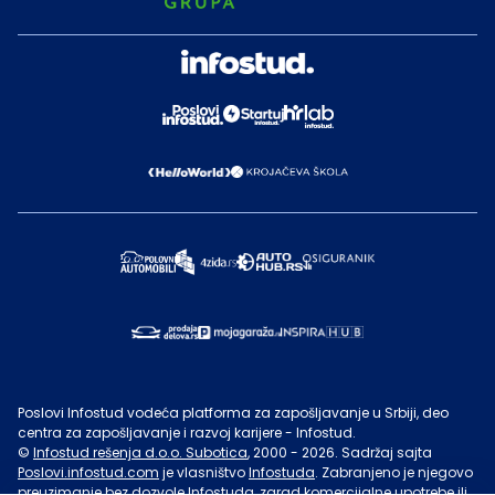
Poslovi Infostud vodeća platforma za zapošljavanje u Srbiji, deo
centra za zapošljavanje i razvoj karijere - Infostud.
©
Infostud rešenja d.o.o. Subotica
, 2000 -
2026
. Sadržaj sajta
Poslovi.infostud.com
je vlasništvo
Infostuda
. Zabranjeno je njegovo
preuzimanje bez dozvole
Infostuda
, zarad komercijalne upotrebe ili