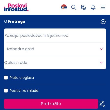
Pretraga
Pozicija, poslodavac ili ključna reč
Pozicija, poslodavac ili ključna reč
Izaberite grad
Grad
Oblast rada
Oblast rada
Plata u oglasu
Poslovi za mlade
Pretražite