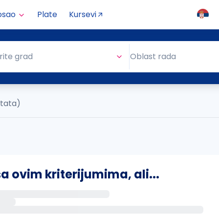
osao
Plate
Kursevi
Oblast rada
rite grad
Oblast rada
ltata)
ovim kriterijumima, ali...
s putem email-a kada se pojave novi poslovi.