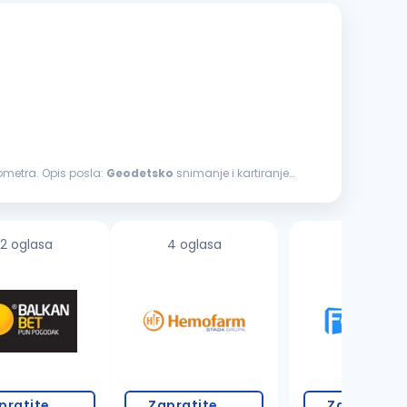
eometra. Opis posla:
Geodetsko
snimanje i kartiranje
2 oglasa
4 oglasa
2 oglasa
pratite
Zapratite
Zapratite