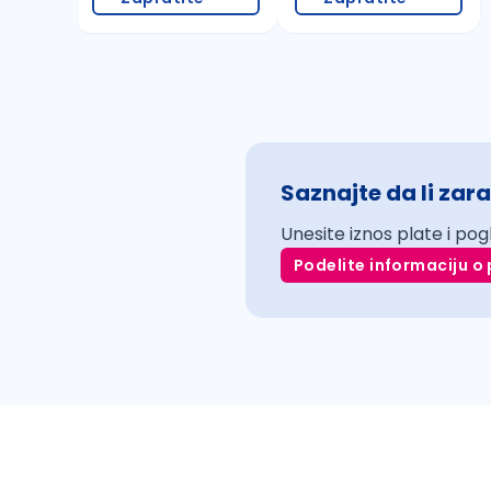
Saznajte da li zara
Unesite iznos plate i pog
Podelite informaciju o 