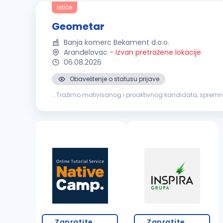
Ističe
Geometar
Banja komerc Bekament d.o.o.
Aranđelovac
-
Izvan pretražene lokacije
06.08.2026
Obaveštenje o statusu prijave
...Tražimo motivisanog i proaktivnog kandidata, spremnog
terena, objekata i infrastrukture Obrada podataka i izra
Zapratite
Zapratite