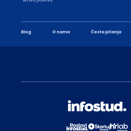
Blog
O nama
Česta pitanja