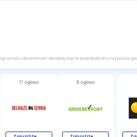
 za rad u dinamičnom okruženju, koji će se pridružiti timu na poziciji g
da
geodetskih
...
17 oglasa
8 oglasa
Zapratite
Zapratite
Za