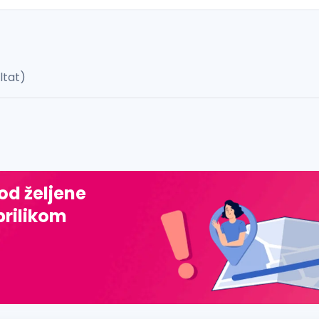
ultat)
 š, đ, ž, dž)
 od željene
prilikom