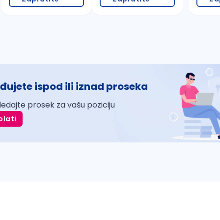
đujete ispod ili iznad proseka
ledajte prosek za vašu poziciju
plati