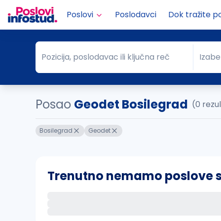
Poslovi
Poslodavci
Dok tražite p
Pozicija, poslodavac ili ključna reč
Izabe
Pozicija, poslodavac ili ključna reč
Grad
Posao
Geodet Bosilegrad
(0 rezu
Bosilegrad
Geodet
Trenutno nemamo poslove sa 
Ako sačuvate ovu pretragu, obavestićemo va