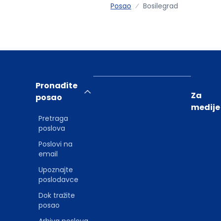
Posao
Bosilegrad
Pronađite
Za
posao
medije
Pretraga
poslova
Poslovi na
email
Upoznajte
poslodavce
Dok tražite
posao
Arhiva poslova