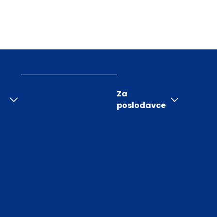
Za
poslodavce