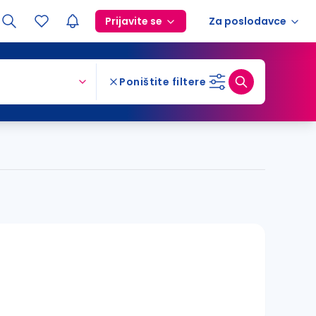
Prijavite se
Za poslodavce
Poništite filtere