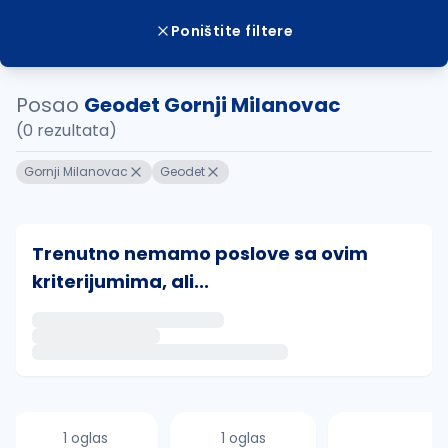
Poništite filtere
Posao
Geodet Gornji Milanovac
(0 rezultata)
Gornji Milanovac
Geodet
Trenutno nemamo poslove sa ovim
kriterijumima, ali...
Ako sačuvate ovu pretragu, obavestićemo vas putem 
uvajte pretragu
1 oglas
1 oglas