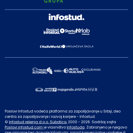
Poslovi Infostud vodeća platforma za zapošljavanje u Srbiji, deo
centra za zapošljavanje i razvoj karijere - Infostud.
©
Infostud rešenja d.o.o. Subotica
, 2000 -
2026
. Sadržaj sajta
Poslovi.infostud.com
je vlasništvo
Infostuda
. Zabranjeno je njegovo
preuzimanje bez dozvole
Infostuda
, zarad komercijalne upotrebe ili