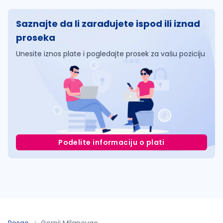
Saznajte da li zarađujete ispod ili iznad
proseka
Unesite iznos plate i pogledajte prosek za vašu poziciju
Podelite informaciju o plati
Posao
Gornji Milanovac