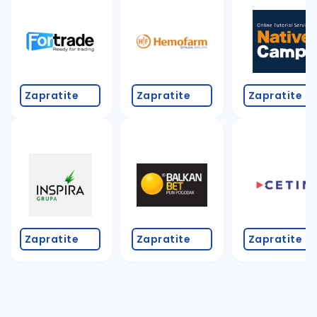
Takođe možete da:
proverite pravopisne greške (koristite č, ć, š, đ, ž,
povećajte radijus za odabrani grad
promenite odabrane filtere pretrage
Zapratite
Zapratite
Zapratite
Zapratite
Zapratite
Zapratite