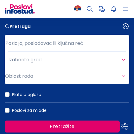
Pretraga
Pozicija, poslodavac ili ključna reč
Pozicija, poslodavac ili ključna reč
Izaberite grad
Grad
Oblast rada
Oblast rada
Plata u oglasu
Poslovi za mlade
Pretražite