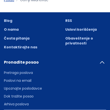
Blog
RSS
O nama
Uslovi korišćenja
Česta pitanja
Obaveštenje o
privatnosti
Kontaktirajte nas
Pronađite posao
Pretraga poslova
Poslovi na email
Upoznajte poslodavce
Dok tražite posao
Arhiva poslova