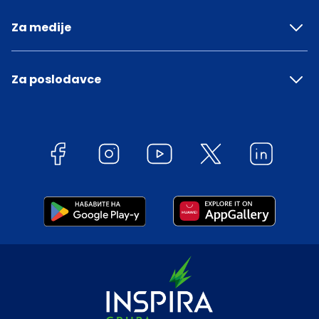
Za medije
Za poslodavce