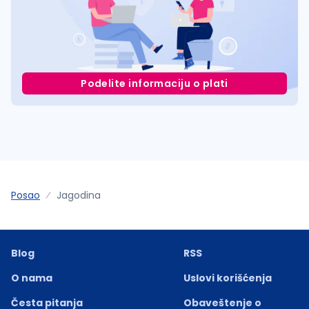
Podelite informaciju o plati
Posao
Jagodina
Blog
RSS
O nama
Uslovi korišćenja
Česta pitanja
Obaveštenje o