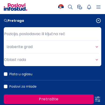
Pretraga
Pozicija, poslodavac ili ključna reč
Pozicija, poslodavac ili ključna reč
Izaberite grad
Grad
Oblast rada
Oblast rada
Plata u oglasu
Poslovi za mlade
Pretražite