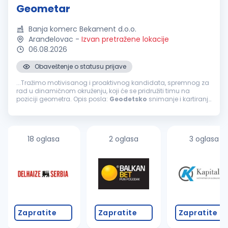
Geometar
Banja komerc Bekament d.o.o.
Aranđelovac
-
Izvan pretražene lokacije
06.08.2026
Obaveštenje o statusu prijave
...Tražimo motivisanog i proaktivnog kandidata, spremnog za
rad u dinamičnom okruženju, koji će se pridružiti timu na
poziciji geometra. Opis posla:
Geodetsko
snimanje i kartiranje
terena, objekata i infrastrukture Obrada podataka i izrada
geodetskih
...
18 oglasa
2 oglasa
3 oglasa
Zapratite
Zapratite
Zapratite