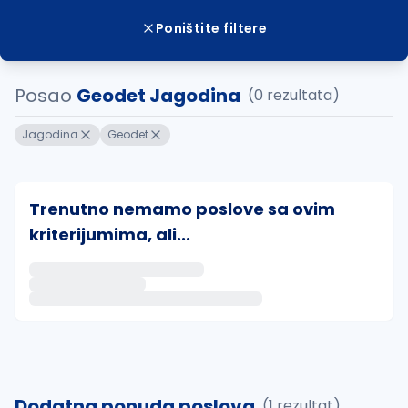
Poništite filtere
Posao
Geodet Jagodina
(0 rezultata)
Jagodina
Geodet
Trenutno nemamo poslove sa ovim
kriterijumima, ali...
Ako sačuvate ovu pretragu, obavestićemo vas putem 
uvajte pretragu
Dodatna ponuda poslova
(1 rezultat)