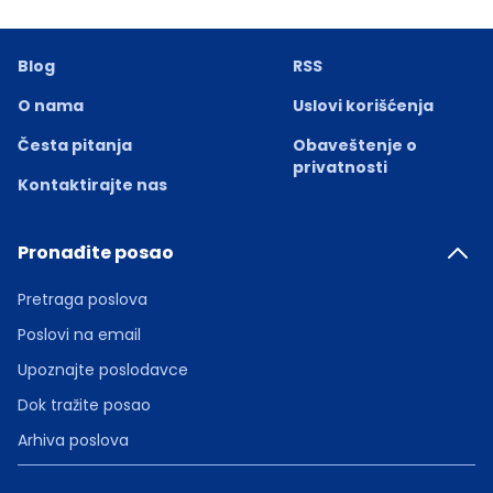
Blog
RSS
O nama
Uslovi korišćenja
Česta pitanja
Obaveštenje o
privatnosti
Kontaktirajte nas
Pronađite posao
Pretraga poslova
Poslovi na email
Upoznajte poslodavce
Dok tražite posao
Arhiva poslova