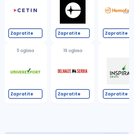
Takođe možete da:
proverite pravopisne greške (koristite č, ć, š, đ, ž,
povećajte radijus za odabrani grad
promenite odabrane filtere pretrage
Zapratite
Zapratite
Zapratite
11 oglasa
19 oglasa
Zapratite
Zapratite
Zapratite