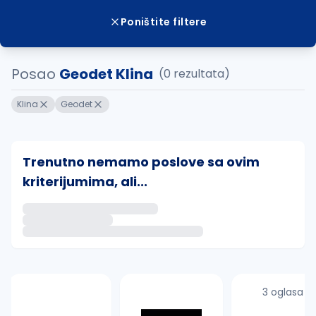
Poništite filtere
Posao
Geodet Klina
(0 rezultata)
Klina
Geodet
Trenutno nemamo poslove sa ovim
kriterijumima, ali...
Ako sačuvate ovu pretragu, obavestićemo vas putem 
uvajte pretragu
3 oglasa