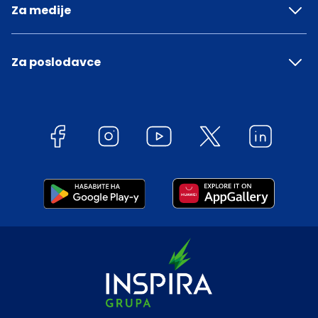
Za medije
Za poslodavce