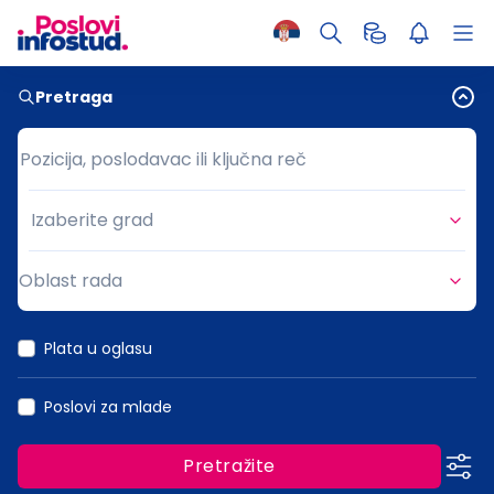
Pretraga
Pozicija, poslodavac ili ključna reč
Pozicija, poslodavac ili ključna reč
Izaberite grad
Grad
Oblast rada
Oblast rada
Plata u oglasu
Poslovi za mlade
Pretražite