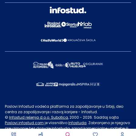
Poslovi Infostud vodeća platforma za zapošljavanje u Srbiji, deo
centra za zapošljavanje i razvoj karijere - Infostud.
©
Infostud rešenja d.o.o. Subotica
, 2000 -
2026
. Sadržaj sajta
Poslovi.infostud.com
je vlasništvo
Infostuda
. Zabranjeno je njegovo
preuzimanje bez dozvole
Infostuda
, zarad komercijalne upotrebe ili
u druge svrhe, osim za lične potrebe posetilaca sajta.
Uslovi