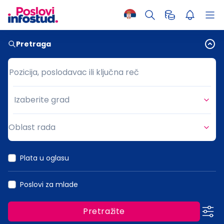
Pretraga
Pozicija, poslodavac ili ključna reč
Pozicija, poslodavac ili ključna reč
Izaberite grad
Grad
Oblast rada
Oblast rada
Plata u oglasu
Poslovi za mlade
Pretražite