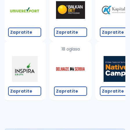
Takođe možete da:
proverite pravopisne greške (koristite č, ć, š, đ, ž,
povećajte radijus za odabrani grad
promenite odabrane filtere pretrage
Zapratite
Zapratite
Zapratite
18 oglasa
Zapratite
Zapratite
Zapratite