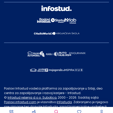
Poslovi Infostud vodeća platforma za zapošljavanje u Srbiji, deo
centra za zapošljavanje i razvoj karijere - Infostud.
©
Infostud rešenja d.o.o. Subotica
, 2000 -
2026
. Sadržaj sajta
Poslovi.infostud.com
je vlasništvo
Infostuda
. Zabranjeno je njegovo
preuzimanje bez dozvole
Infostuda
, zarad komercijalne upotrebe ili
u druge svrhe, osim za lične potrebe posetilaca sajta.
Uslovi