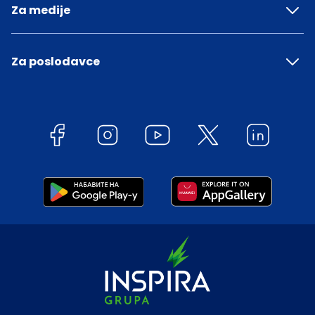
Za medije
Za poslodavce