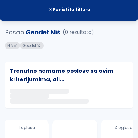
Poništite filtere
Posao
Geodet Niš
(0 rezultata)
Niš
Geodet
Trenutno nemamo poslove sa ovim
kriterijumima, ali...
Ako sačuvate ovu pretragu, obavestićemo vas putem 
uvajte pretragu
11 oglasa
3 oglasa