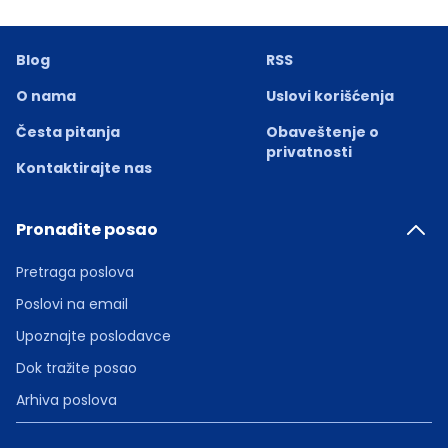
Blog
RSS
O nama
Uslovi korišćenja
Česta pitanja
Obaveštenje o
privatnosti
Kontaktirajte nas
Pronađite posao
Pretraga poslova
Poslovi na email
Upoznajte poslodavce
Dok tražite posao
Arhiva poslova