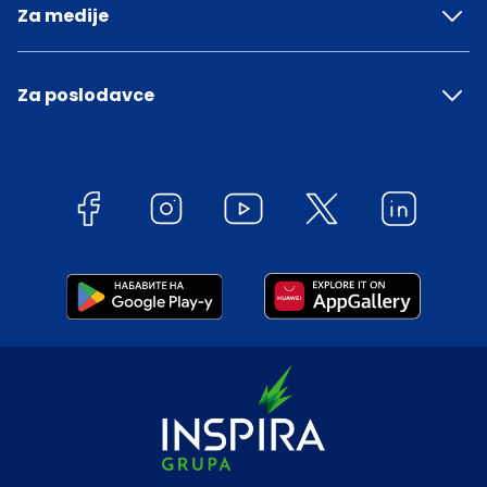
Za medije
Za poslodavce