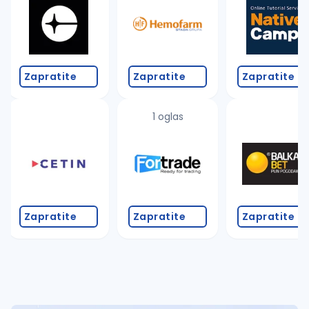
Takođe možete da:
proverite pravopisne greške (koristite č, ć, š, đ, ž,
povećajte radijus za odabrani grad
promenite odabrane filtere pretrage
Zapratite
Zapratite
Zapratite
1 oglas
Zapratite
Zapratite
Zapratite