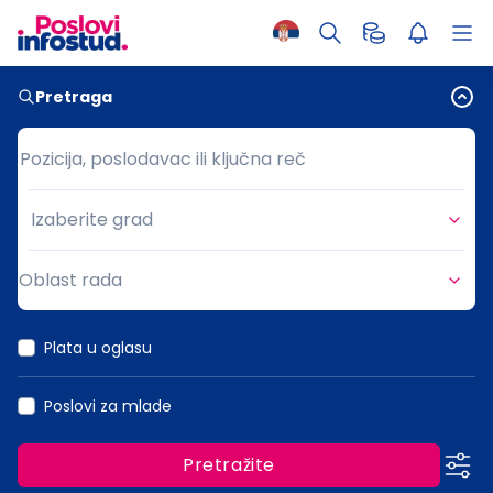
Pretraga
Pozicija, poslodavac ili ključna reč
Pozicija, poslodavac ili ključna reč
Izaberite grad
Grad
Oblast rada
Oblast rada
Plata u oglasu
Poslovi za mlade
Pretražite