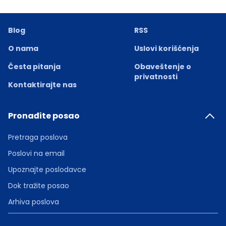
Blog
RSS
O nama
Uslovi korišćenja
Česta pitanja
Obaveštenje o
privatnosti
Kontaktirajte nas
Pronađite posao
Pretraga poslova
Poslovi na email
Upoznajte poslodavce
Dok tražite posao
Arhiva poslova