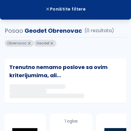
Poništite filtere
Posao
Geodet Obrenovac
(0 rezultata)
Obrenovac
Geodet
Trenutno nemamo poslove sa ovim
kriterijumima, ali...
Ako sačuvate ovu pretragu, obavestićemo vas putem 
uvajte pretragu
1 oglas