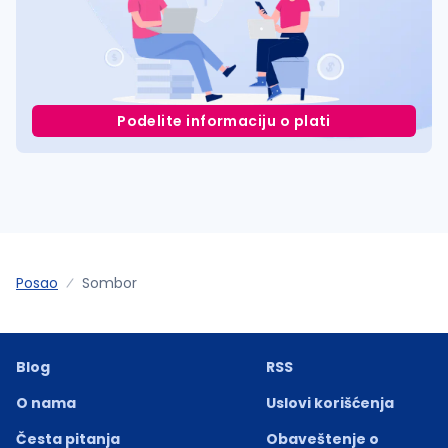
Podelite informaciju o plati
Posao
Sombor
Blog
RSS
O nama
Uslovi korišćenja
Česta pitanja
Obaveštenje o