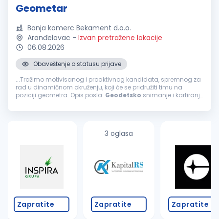
Geometar
Banja komerc Bekament d.o.o.
Aranđelovac
-
Izvan pretražene lokacije
06.08.2026
Obaveštenje o statusu prijave
...Tražimo motivisanog i proaktivnog kandidata, spremnog za
rad u dinamičnom okruženju, koji će se pridružiti timu na
poziciji geometra. Opis posla:
Geodetsko
snimanje i kartiranje
terena, objekata i infrastrukture Obrada podataka i izrada
geodetskih
...
3 oglasa
Zapratite
Zapratite
Zapratite