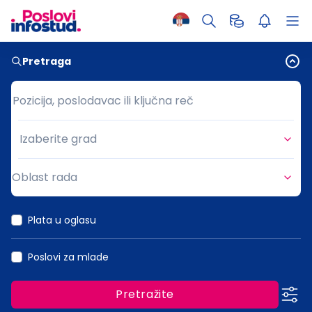
Pretraga
Pozicija, poslodavac ili ključna reč
Pozicija, poslodavac ili ključna reč
Izaberite grad
Grad
Oblast rada
Oblast rada
Plata u oglasu
Poslovi za mlade
Pretražite