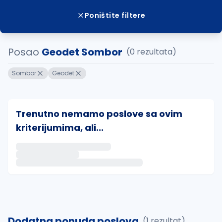
Poništite filtere
Posao
Geodet Sombor
(0 rezultata)
Sombor
Geodet
Trenutno nemamo poslove sa ovim
kriterijumima, ali...
Ako sačuvate ovu pretragu, obavestićemo vas putem 
uvajte pretragu
Dodatna ponuda poslova
(1 rezultat)