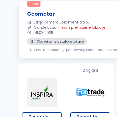
Ističe
Geometar
Banja komerc Bekament d.o.o.
Aranđelovac
-
Izvan pretražene lokacije
06.08.2026
Obaveštenje o statusu prijave
...Tražimo motivisanog i proaktivnog kandidata, spremnog
terena, objekata i infrastrukture Obrada podataka i izra
2 oglasa
Zapratite
Zapratite