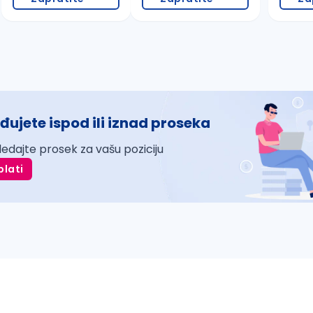
đujete ispod ili iznad proseka
ledajte prosek za vašu poziciju
plati