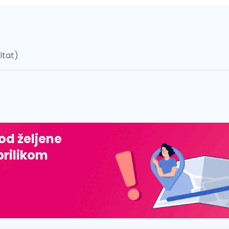
ultat)
 š, đ, ž, dž)
 od željene
prilikom