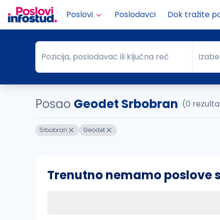
Poslovi
Poslodavci
Dok tražite p
Pozicija, poslodavac ili ključna reč
Izabe
Pozicija, poslodavac ili ključna reč
Grad
Posao
Geodet Srbobran
(0 rezult
Srbobran
Geodet
Trenutno nemamo poslove sa 
Ako sačuvate ovu pretragu, obavestićemo va