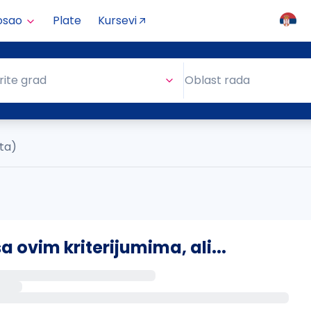
osao
Plate
Kursevi
Oblast rada
rite grad
Oblast rada
ata)
ovim kriterijumima, ali...
s putem email-a kada se pojave novi poslovi.