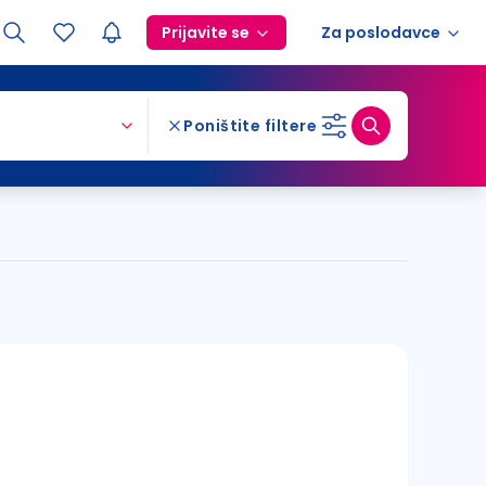
Prijavite se
Za poslodavce
Poništite filtere