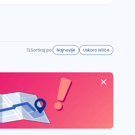
Sortiraj po:
Najnovije
Uskoro ističe