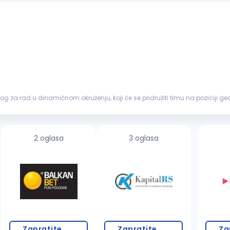
 za rad u dinamičnom okruženju, koji će se pridružiti timu na poziciji g
da
geodetskih
...
2 oglasa
3 oglasa
Zapratite
Zapratite
Za