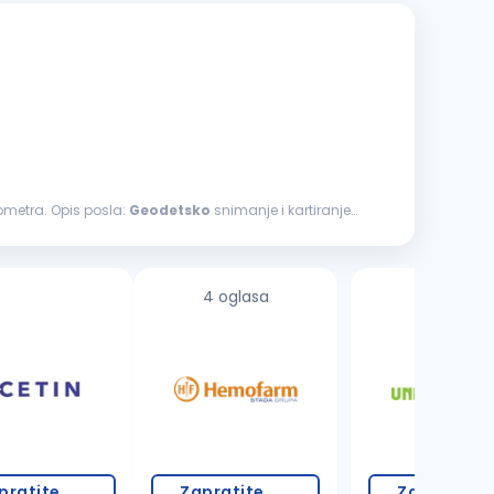
eometra. Opis posla:
Geodetsko
snimanje i kartiranje
4 oglasa
8 oglasa
pratite
Zapratite
Zapratite