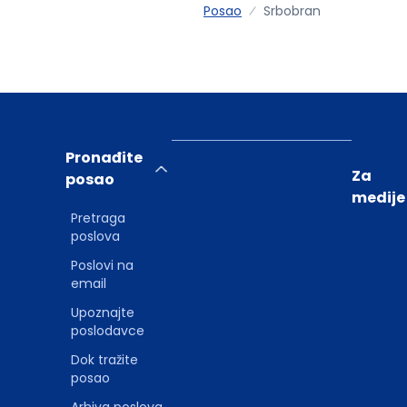
Posao
Srbobran
Pronađite
Za
posao
medije
Pretraga
poslova
Poslovi na
email
Upoznajte
poslodavce
Dok tražite
posao
Arhiva poslova