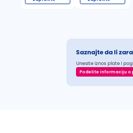
Saznajte da li zara
Unesite iznos plate i pog
Podelite informaciju o 