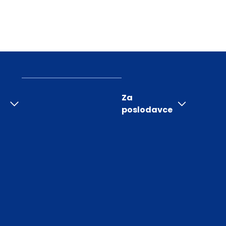
Za
poslodavce