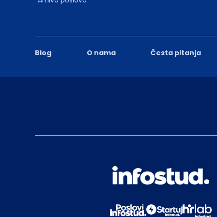
Blog
O nama
Česta pitanja