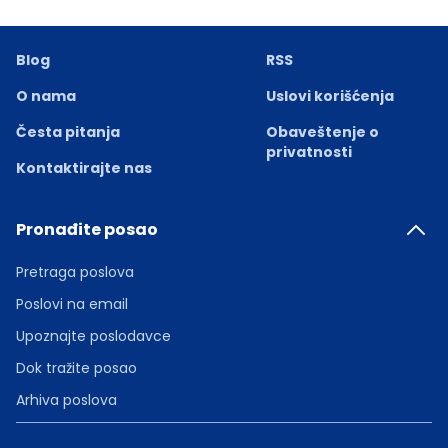
Blog
RSS
O nama
Uslovi korišćenja
Česta pitanja
Obaveštenje o
privatnosti
Kontaktirajte nas
Pronađite posao
Pretraga poslova
Poslovi na email
Upoznajte poslodavce
Dok tražite posao
Arhiva poslova