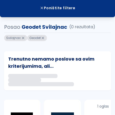
Poništite filtere
Posao
Geodet Svilajnac
(0 rezultata)
Svilajnac
Geodet
Trenutno nemamo poslove sa ovim
kriterijumima, ali...
Ako sačuvate ovu pretragu, obavestićemo vas putem 
uvajte pretragu
1 oglas