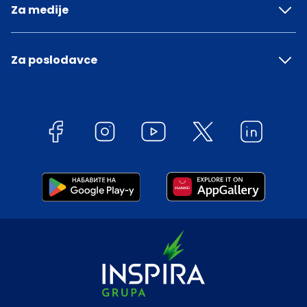
Za medije
Za poslodavce