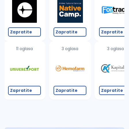
Takođe možete da:
proverite pravopisne greške (koristite č, ć, š, đ, ž,
povećajte radijus za odabrani grad
promenite odabrane filtere pretrage
Zapratite
Zapratite
Zapratite
11 oglasa
3 oglasa
3 oglasa
Zapratite
Zapratite
Zapratite