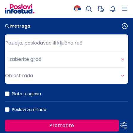
Pretraga
Pozicija, poslodavac ili ključna reč
Pozicija, poslodavac ili ključna reč
Izaberite grad
Grad
Oblast rada
Oblast rada
Plata u oglasu
Poslovi za mlade
Pretražite