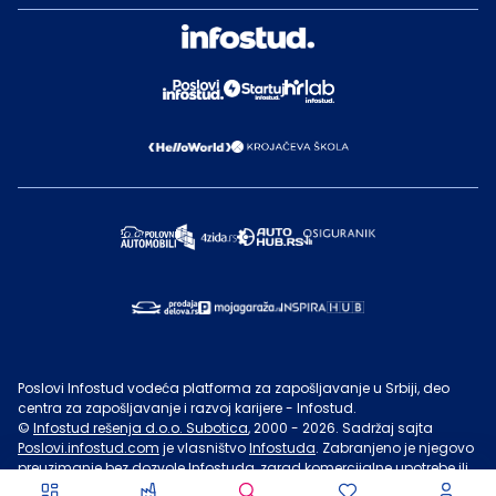
Poslovi Infostud vodeća platforma za zapošljavanje u Srbiji, deo
centra za zapošljavanje i razvoj karijere - Infostud.
©
Infostud rešenja d.o.o. Subotica
, 2000 -
2026
. Sadržaj sajta
Poslovi.infostud.com
je vlasništvo
Infostuda
. Zabranjeno je njegovo
preuzimanje bez dozvole
Infostuda
, zarad komercijalne upotrebe ili
u druge svrhe, osim za lične potrebe posetilaca sajta.
Uslovi