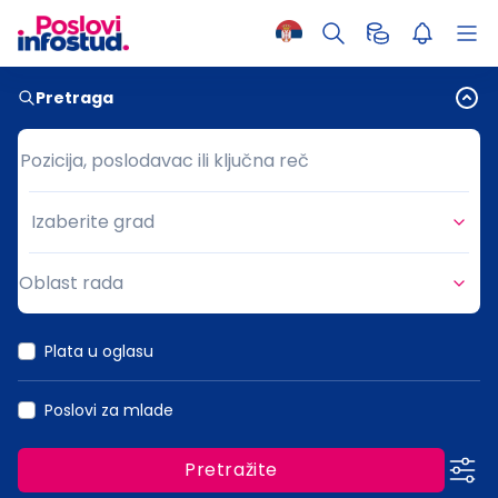
Pretraga
Pozicija, poslodavac ili ključna reč
Pozicija, poslodavac ili ključna reč
Izaberite grad
Grad
Oblast rada
Oblast rada
Plata u oglasu
Poslovi za mlade
Pretražite