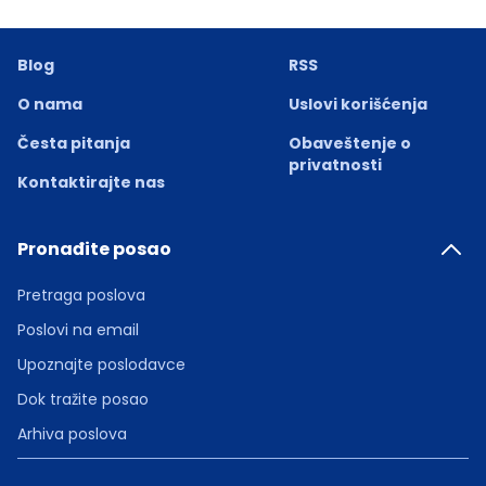
Blog
RSS
O nama
Uslovi korišćenja
Česta pitanja
Obaveštenje o
privatnosti
Kontaktirajte nas
Pronađite posao
Pretraga poslova
Poslovi na email
Upoznajte poslodavce
Dok tražite posao
Arhiva poslova