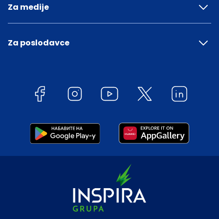
Za medije
Za poslodavce