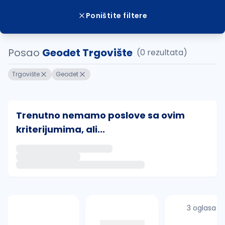
Poništite filtere
Posao
Geodet Trgovište
(0 rezultata)
Trgovište
Geodet
Trenutno nemamo poslove sa ovim
kriterijumima, ali...
Ako sačuvate ovu pretragu, obavestićemo vas putem 
uvajte pretragu
3 oglasa