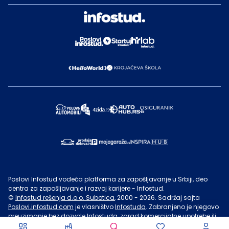
Poslovi Infostud vodeća platforma za zapošljavanje u Srbiji, deo
centra za zapošljavanje i razvoj karijere - Infostud.
©
Infostud rešenja d.o.o. Subotica
, 2000 -
2026
. Sadržaj sajta
Poslovi.infostud.com
je vlasništvo
Infostuda
. Zabranjeno je njegovo
preuzimanje bez dozvole
Infostuda
, zarad komercijalne upotrebe ili
u druge svrhe, osim za lične potrebe posetilaca sajta.
Uslovi