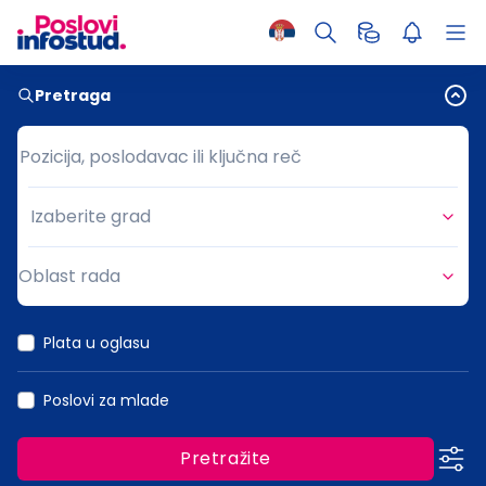
Pretraga
Pozicija, poslodavac ili ključna reč
Pozicija, poslodavac ili ključna reč
Izaberite grad
Grad
Oblast rada
Oblast rada
Plata u oglasu
Poslovi za mlade
Pretražite