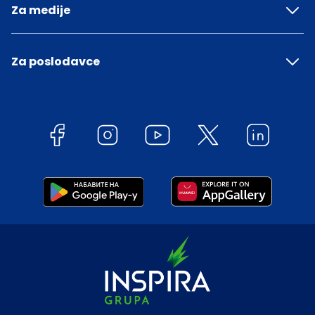
Za medije
Za poslodavce