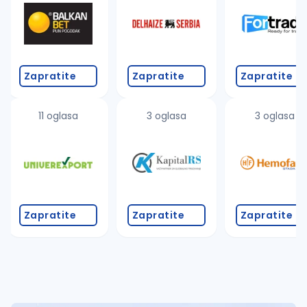
Takođe možete da:
proverite pravopisne greške (koristite č, ć, š, đ, ž,
povećajte radijus za odabrani grad
promenite odabrane filtere pretrage
Zapratite
Zapratite
Zapratite
11 oglasa
3 oglasa
3 oglasa
Zapratite
Zapratite
Zapratite