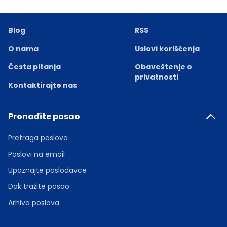
Blog
RSS
O nama
Uslovi korišćenja
Česta pitanja
Obaveštenje o
privatnosti
Kontaktirajte nas
Pronađite posao
Pretraga poslova
Poslovi na email
Upoznajte poslodavce
Dok tražite posao
Arhiva poslova