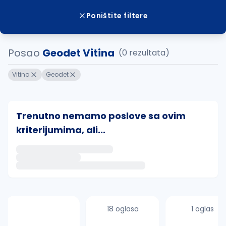
Poništite filtere
Posao
Geodet Vitina
(0 rezultata)
Vitina
Geodet
Trenutno nemamo poslove sa ovim
kriterijumima, ali...
Ako sačuvate ovu pretragu, obavestićemo vas putem 
uvajte pretragu
18 oglasa
1 oglas