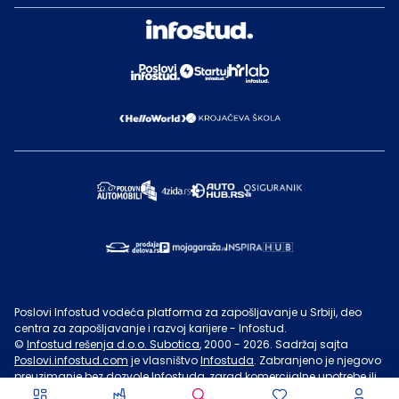
Poslovi Infostud vodeća platforma za zapošljavanje u Srbiji, deo
centra za zapošljavanje i razvoj karijere - Infostud.
©
Infostud rešenja d.o.o. Subotica
, 2000 -
2026
. Sadržaj sajta
Poslovi.infostud.com
je vlasništvo
Infostuda
. Zabranjeno je njegovo
preuzimanje bez dozvole
Infostuda
, zarad komercijalne upotrebe ili
u druge svrhe, osim za lične potrebe posetilaca sajta.
Uslovi