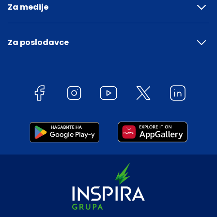
Za medije
Za poslodavce