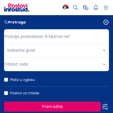
Pretraga
Pozicija, poslodavac ili ključna reč
Pozicija, poslodavac ili ključna reč
Izaberite grad
Grad
Oblast rada
Oblast rada
Plata u oglasu
Poslovi za mlade
Pretražite