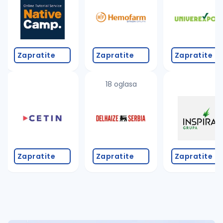
Takođe možete da:
proverite pravopisne greške (koristite č, ć, š, đ, ž,
povećajte radijus za odabrani grad
promenite odabrane filtere pretrage
Zapratite
Zapratite
Zapratite
18 oglasa
Zapratite
Zapratite
Zapratite