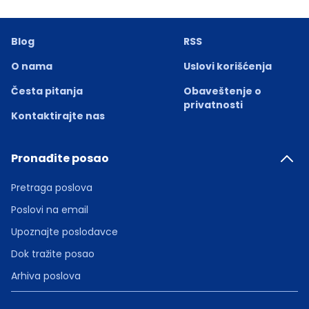
Blog
RSS
O nama
Uslovi korišćenja
Česta pitanja
Obaveštenje o
privatnosti
Kontaktirajte nas
Pronađite posao
Pretraga poslova
Poslovi na email
Upoznajte poslodavce
Dok tražite posao
Arhiva poslova