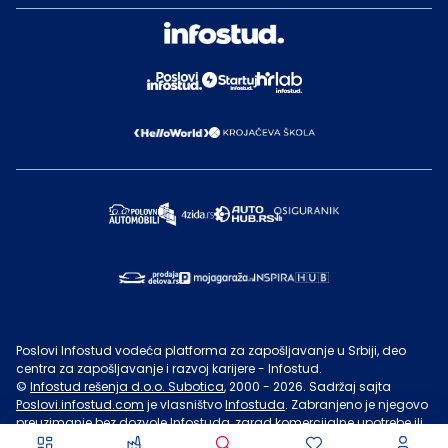
Poslovi Infostud vodeća platforma za zapošljavanje u Srbiji, deo
centra za zapošljavanje i razvoj karijere - Infostud.
©
Infostud rešenja d.o.o. Subotica
, 2000 -
2026
. Sadržaj sajta
Poslovi.infostud.com
je vlasništvo
Infostuda
. Zabranjeno je njegovo
preuzimanje bez dozvole
Infostuda
, zarad komercijalne upotrebe ili
u druge svrhe, osim za lične potrebe posetilaca sajta.
Uslovi