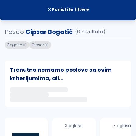
Poništite filtere
Posao
Gipsar Bogatić
(0 rezultata)
Bogatić
Gipsar
Trenutno nemamo poslove sa ovim
kriterijumima, ali...
Ako sačuvate ovu pretragu, obavestićemo vas putem 
uvajte pretragu
3 oglasa
7 oglasa