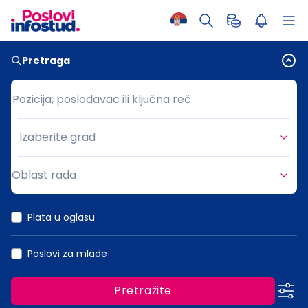
Pretraga
Pozicija, poslodavac ili ključna reč
Pozicija, poslodavac ili ključna reč
Izaberite grad
Grad
Oblast rada
Oblast rada
Plata u oglasu
Poslovi za mlade
Pretražite