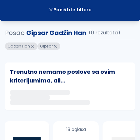
Poništite filtere
Posao
Gipsar Gadžin Han
(0 rezultata)
Gadžin Han
Gipsar
Trenutno nemamo poslove sa ovim
kriterijumima, ali...
Ako sačuvate ovu pretragu, obavestićemo vas putem 
uvajte pretragu
18 oglasa