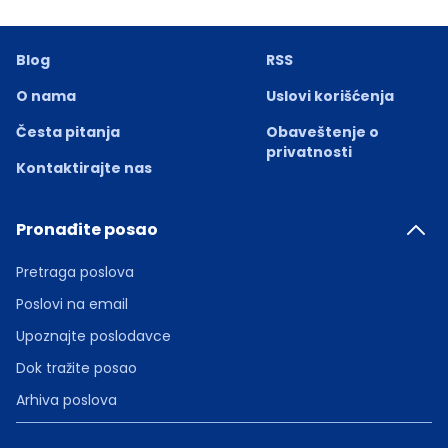
Blog
RSS
O nama
Uslovi korišćenja
Česta pitanja
Obaveštenje o
privatnosti
Kontaktirajte nas
Pronađite posao
Pretraga poslova
Poslovi na email
Upoznajte poslodavce
Dok tražite posao
Arhiva poslova