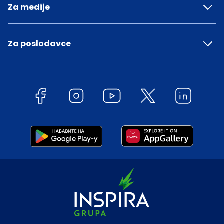
Za medije
Za poslodavce