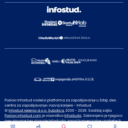
Poslovi Infostud vodeća platforma za zapošljavanje u Srbiji, deo
centra za zapošljavanje i razvoj karijere - Infostud.
©
Infostud rešenja d.o.o. Subotica
, 2000 -
2026
. Sadržaj sajta
Poslovi.infostud.com
je vlasništvo
Infostuda
. Zabranjeno je njegovo
preuzimanje bez dozvole
Infostuda
, zarad komercijalne upotrebe ili
u druge svrhe, osim za lične potrebe posetilaca sajta.
Uslovi