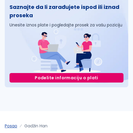
Saznajte da li zarađujete ispod ili iznad
proseka
Unesite iznos plate i pogledajte prosek za vašu poziciju
Podelite informaciju o plati
Posao
Gadžin Han