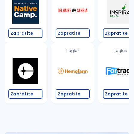
Takođe možete da:
proverite pravopisne greške (koristite č, ć, š, đ, ž,
povećajte radijus za odabrani grad
promenite odabrane filtere pretrage
Zapratite
Zapratite
Zapratite
1 oglas
1 oglas
Zapratite
Zapratite
Zapratite