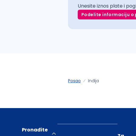
Unesite iznos plate i pog
Podelite informaciju o 
Posao
Inđija
Pronađite
Za