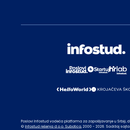
Poslovi Infostud vodeća platforma za zapošljavanje u Srbiji, de
©
Infostud rešenja d.o.o. Subotica
, 2000 -
2026
. Sadržaj sajta