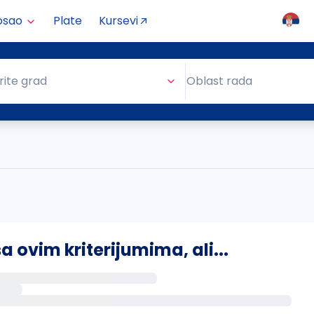
osao
Plate
Kursevi
Oblast rada
rite grad
Oblast rada
ovim kriterijumima, ali...
s putem email-a kada se pojave novi poslovi.