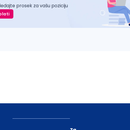
ledajte prosek za vašu poziciju
plati
Za