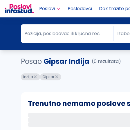
Poslovi
Poslodavci
Dok tražite p
Pozicija, poslodavac ili ključna reč
Izabe
Pozicija, poslodavac ili ključna reč
Grad
Posao
Gipsar Inđija
(0 rezultata)
Inđija
Gipsar
Trenutno nemamo poslove sa 
Ako sačuvate ovu pretragu, obavestićemo va