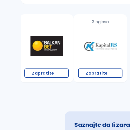
Sačuvajte pretragu
3 oglasa
Takođe možete da:
proverite pravopisne greške (koristite č, ć,
povećajte radijus za odabrani grad
promenite odabrane filtere pretrage
Zapratite
Zapratite
Saznajte da li zara