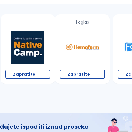
1 oglas
 š, đ, ž, dž)
Zapratite
Zapratite
Za
đujete ispod ili iznad proseka