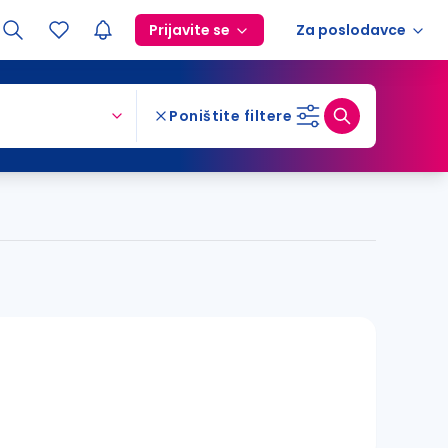
Prijavite se
Za poslodavce
Poništite filtere