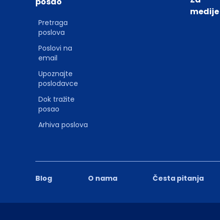
posao
medije
Pretraga
poslova
Poslovi na
email
Upoznajte
poslodavce
Dok tražite
posao
Arhiva poslova
Blog
O nama
Česta pitanja