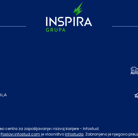
o centra za zapošljavanje i razvoj karijere - Infostud.
Poslovi.infostud.com
je vlasništvo
Infostuda
. Zabranjeno je njegovo preu