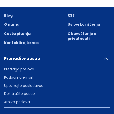
Blog
RSS
O nama
Uslovi korišćenja
Česta pitanja
Obaveštenje o
privatnosti
Kontaktirajte nas
Pronađite posao
Pretraga poslova
Poslovi na email
Upoznajte poslodavce
Dok tražite posao
Arhiva poslova