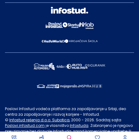
Poslovi Infostud vodeća platforma za zapošljavanje u Srbiji, deo
centra za zapošljavanje i razvoj karijere - Infostud.
©
Infostud rešenja d.o.o. Subotica
, 2000 -
2026
. Sadržaj sajta
Poslovi.infostud.com
je vlasništvo
Infostuda
. Zabranjeno je njegovo
preuzimanje bez dozvole
Infostuda
, zarad komercijalne upotrebe ili
u druge svrhe, osim za lične potrebe posetilaca sajta.
Uslovi