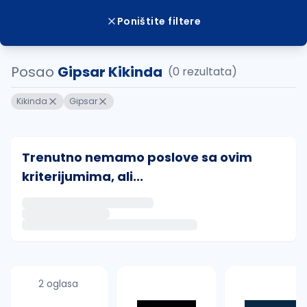
Poništite filtere
Posao
Gipsar Kikinda
(0 rezultata)
Kikinda
Gipsar
Trenutno nemamo poslove sa ovim
kriterijumima, ali...
Ako sačuvate ovu pretragu, obavestićemo vas putem 
uvajte pretragu
2 oglasa