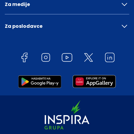
Za medije
Za poslodavce