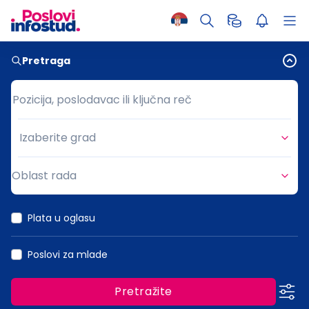
Pretraga
Pozicija, poslodavac ili ključna reč
Pozicija, poslodavac ili ključna reč
Izaberite grad
Grad
Oblast rada
Oblast rada
Plata u oglasu
Poslovi za mlade
Pretražite