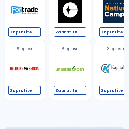
Takođe možete da:
proverite pravopisne greške (koristite č, ć, š, đ, ž,
povećajte radijus za odabrani grad
promenite odabrane filtere pretrage
Zapratite
Zapratite
Zapratite
18 oglasa
8 oglasa
3 oglasa
Zapratite
Zapratite
Zapratite