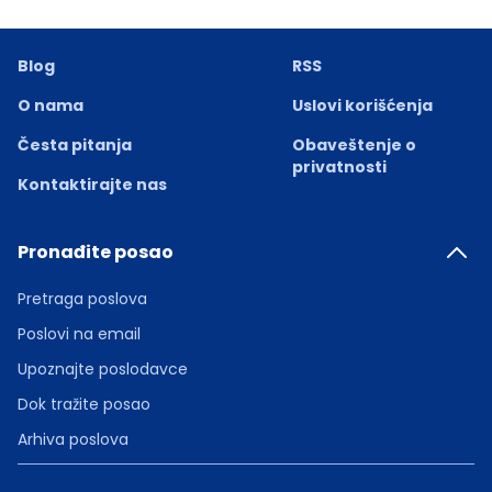
Blog
RSS
O nama
Uslovi korišćenja
Česta pitanja
Obaveštenje o
privatnosti
Kontaktirajte nas
Pronađite posao
Pretraga poslova
Poslovi na email
Upoznajte poslodavce
Dok tražite posao
Arhiva poslova