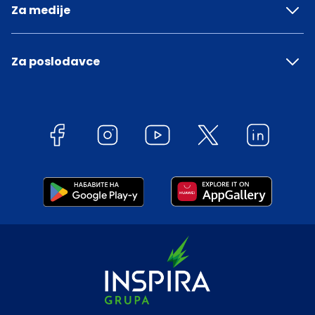
Za medije
Za poslodavce