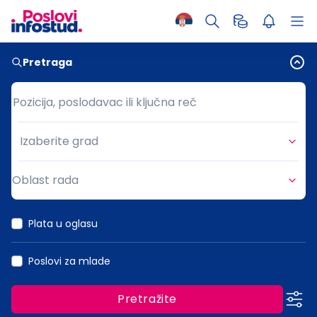
Pretraga
Pozicija, poslodavac ili ključna reč
Pozicija, poslodavac ili ključna reč
Izaberite grad
Grad
Oblast rada
Oblast rada
Plata u oglasu
Poslovi za mlade
Pretražite