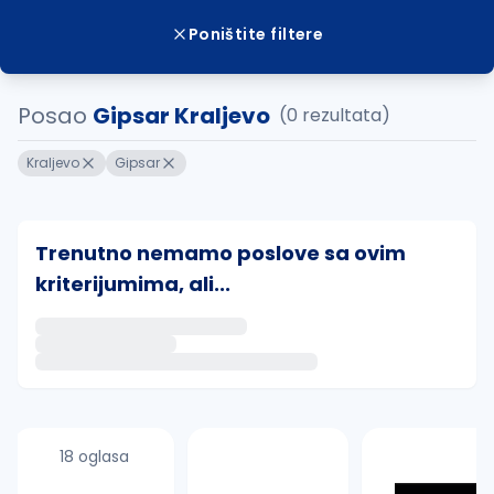
Poništite filtere
Posao
Gipsar Kraljevo
(0 rezultata)
Kraljevo
Gipsar
Trenutno nemamo poslove sa ovim
kriterijumima, ali...
Ako sačuvate ovu pretragu, obavestićemo vas putem 
uvajte pretragu
18 oglasa