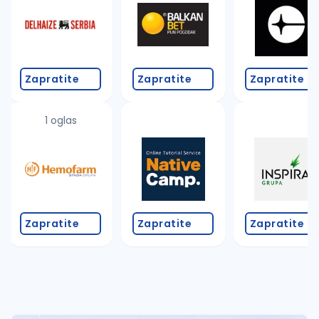
Takođe možete da:
proverite pravopisne greške (koristite č, ć, š, đ, ž,
povećajte radijus za odabrani grad
promenite odabrane filtere pretrage
Zapratite
Zapratite
Zapratite
1 oglas
Zapratite
Zapratite
Zapratite