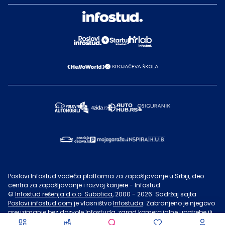
Poslovi Infostud vodeća platforma za zapošljavanje u Srbiji, deo
centra za zapošljavanje i razvoj karijere - Infostud.
©
Infostud rešenja d.o.o. Subotica
, 2000 -
2026
. Sadržaj sajta
Poslovi.infostud.com
je vlasništvo
Infostuda
. Zabranjeno je njegovo
preuzimanje bez dozvole
Infostuda
, zarad komercijalne upotrebe ili
u druge svrhe, osim za lične potrebe posetilaca sajta.
Uslovi