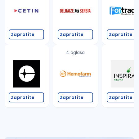
Takođe možete da:
proverite pravopisne greške (koristite č, ć, š, đ, ž,
povećajte radijus za odabrani grad
promenite odabrane filtere pretrage
Zapratite
Zapratite
Zapratite
4 oglasa
Zapratite
Zapratite
Zapratite