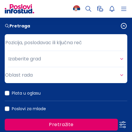
Pretraga
Pozicija, poslodavac ili ključna reč
Pozicija, poslodavac ili ključna reč
Izaberite grad
Grad
Oblast rada
Oblast rada
Plata u oglasu
Poslovi za mlade
Pretražite