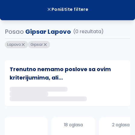
Poništite filtere
Posao
Gipsar Lapovo
(0 rezultata)
Lapovo
Gipsar
Trenutno nemamo poslove sa ovim
kriterijumima, ali...
Ako sačuvate ovu pretragu, obavestićemo vas putem 
uvajte pretragu
18 oglasa
2 oglasa