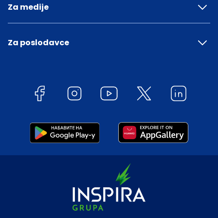
Za medije
Za poslodavce