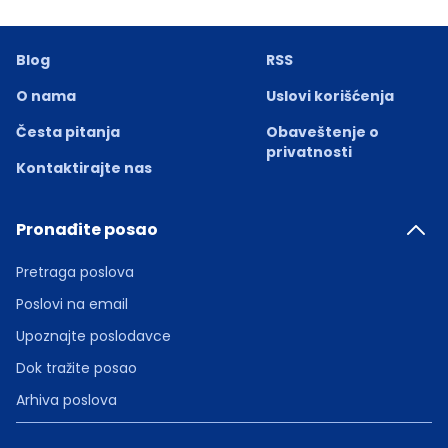
Blog
RSS
O nama
Uslovi korišćenja
Česta pitanja
Obaveštenje o
privatnosti
Kontaktirajte nas
Pronađite posao
Pretraga poslova
Poslovi na email
Upoznajte poslodavce
Dok tražite posao
Arhiva poslova