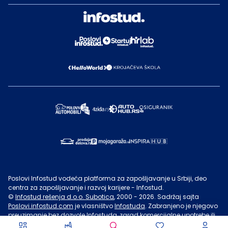
Poslovi Infostud vodeća platforma za zapošljavanje u Srbiji, deo
centra za zapošljavanje i razvoj karijere - Infostud.
©
Infostud rešenja d.o.o. Subotica
, 2000 -
2026
. Sadržaj sajta
Poslovi.infostud.com
je vlasništvo
Infostuda
. Zabranjeno je njegovo
preuzimanje bez dozvole
Infostuda
, zarad komercijalne upotrebe ili
u druge svrhe, osim za lične potrebe posetilaca sajta.
Uslovi