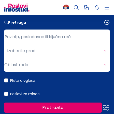
Pretraga
Pozicija, poslodavac ili ključna reč
Pozicija, poslodavac ili ključna reč
Izaberite grad
Grad
Oblast rada
Oblast rada
Plata u oglasu
Poslovi za mlade
Pretražite