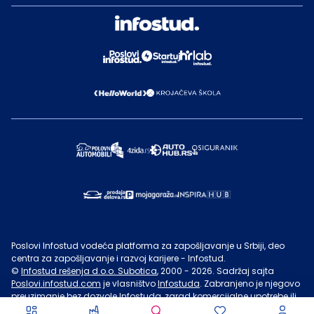
Poslovi Infostud vodeća platforma za zapošljavanje u Srbiji, deo
centra za zapošljavanje i razvoj karijere - Infostud.
©
Infostud rešenja d.o.o. Subotica
, 2000 -
2026
. Sadržaj sajta
Poslovi.infostud.com
je vlasništvo
Infostuda
. Zabranjeno je njegovo
preuzimanje bez dozvole
Infostuda
, zarad komercijalne upotrebe ili
u druge svrhe, osim za lične potrebe posetilaca sajta.
Uslovi