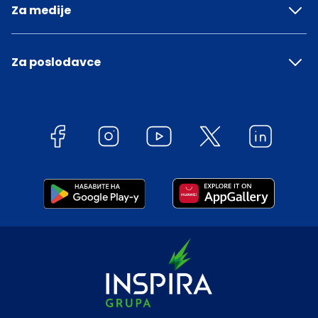
Za medije
Za poslodavce