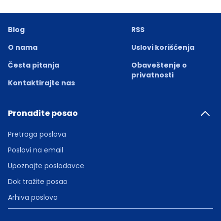
Blog
RSS
O nama
Uslovi korišćenja
Česta pitanja
Obaveštenje o
privatnosti
Kontaktirajte nas
Pronađite posao
Pretraga poslova
Poslovi na email
Upoznajte poslodavce
Dok tražite posao
Arhiva poslova