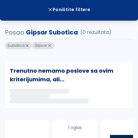
Poništite filtere
Posao
Gipsar Subotica
(0 rezultata)
Subotica
Gipsar
Trenutno nemamo poslove sa ovim
kriterijumima, ali...
Ako sačuvate ovu pretragu, obavestićemo vas putem 
uvajte pretragu
1 oglas