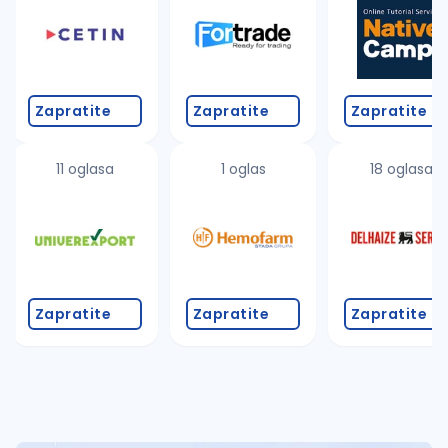
Takođe možete da:
proverite pravopisne greške (koristite č, ć, š, đ, ž,
povećajte radijus za odabrani grad
promenite odabrane filtere pretrage
Zapratite
Zapratite
Zapratite
11 oglasa
1 oglas
18 oglasa
Zapratite
Zapratite
Zapratite