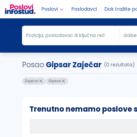
Poslovi
Poslodavci
Dok tražite p
Pozicija, poslodavac ili ključna reč
Izabe
Pozicija, poslodavac ili ključna reč
Grad
Posao
Gipsar Zaječar
(0 rezultata)
Zaječar
Gipsar
Trenutno nemamo poslove sa 
Ako sačuvate ovu pretragu, obavestićemo va