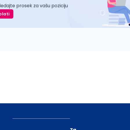
ledajte prosek za vašu poziciju
plati
Za