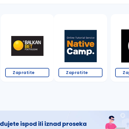
 š, đ, ž, dž)
Zapratite
Zapratite
Za
đujete ispod ili iznad proseka