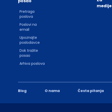
posao
medije
Pretraga
poslova
Poslovi na
email
Upoznajte
poslodavce
Dok tražite
posao
Arhiva poslova
Blog
O nama
Česta pitanja