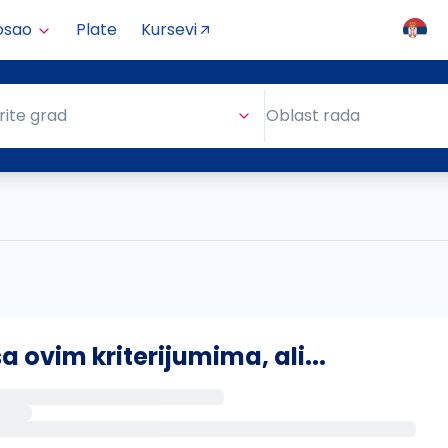
osao
Plate
Kursevi
Oblast rada
rite grad
Oblast rada
ovim kriterijumima, ali...
s putem email-a kada se pojave novi poslovi.