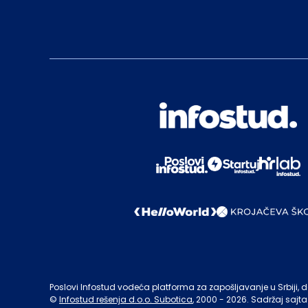
Poslovi Infostud vodeća platforma za zapošljavanje u Srbiji, de
©
Infostud rešenja d.o.o. Subotica
, 2000 -
2026
. Sadržaj sajta