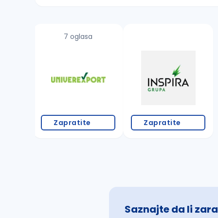
Sačuvajte pretragu
7 oglasa
Takođe možete da:
proverite pravopisne greške (koristite č, ć,
povećajte radijus za odabrani grad
promenite odabrane filtere pretrage
Zapratite
Zapratite
Saznajte da li zara