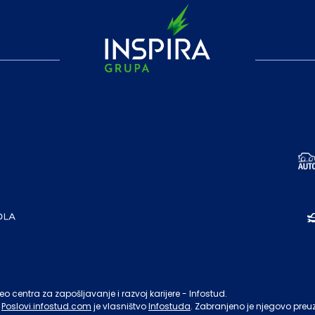
o centra za zapošljavanje i razvoj karijere - Infostud.
Poslovi.infostud.com
je vlasništvo
Infostuda
. Zabranjeno je njegovo preu