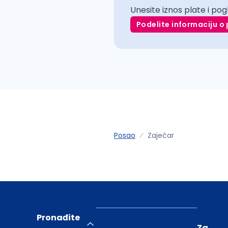
Unesite iznos plate i pog
Podelite informaciju o 
Posao
Zaječar
Pronađite
Za