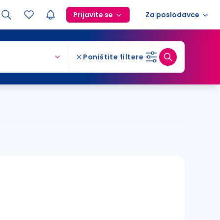
Prijavite se
Za poslodavce
Poništite filtere