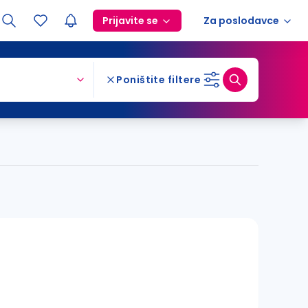
Prijavite se
Za poslodavce
Poništite filtere