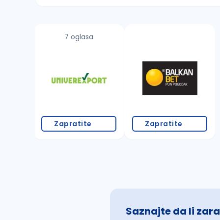
Sačuvajte pretragu
7 oglasa
Takođe možete da:
proverite pravopisne greške (koristite č, ć,
povećajte radijus za odabrani grad
promenite odabrane filtere pretrage
Zapratite
Zapratite
Saznajte da li zara