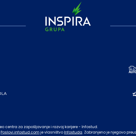
o centra za zapošljavanje i razvoj karijere - Infostud.
Poslovi.infostud.com
je vlasništvo
Infostuda
. Zabranjeno je njegovo preu