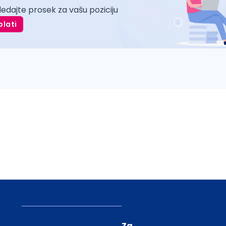
ledajte prosek za vašu poziciju
plati
Za