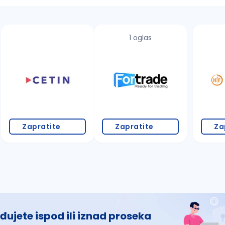
1 oglas
 š, đ, ž, dž)
Zapratite
Zapratite
Za
đujete ispod ili iznad proseka