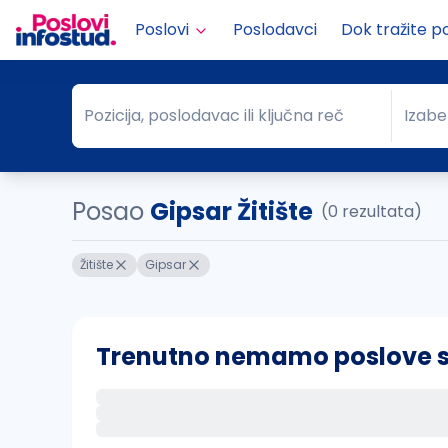
Poslovi
Poslodavci
Dok tražite p
Pozicija, poslodavac ili ključna reč
Izabe
Pozicija, poslodavac ili ključna reč
Grad
Posao
Gipsar Žitište
(0 rezultata)
Žitište
Gipsar
Trenutno nemamo poslove sa 
Ako sačuvate ovu pretragu, obavestićemo va