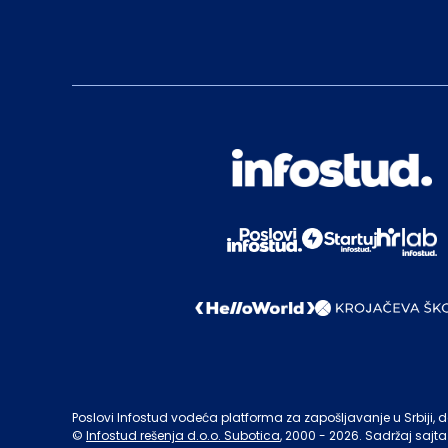
Poslovi Infostud vodeća platforma za zapošljavanje u Srbiji, de
©
Infostud rešenja d.o.o. Subotica
, 2000 -
2026
. Sadržaj sajta