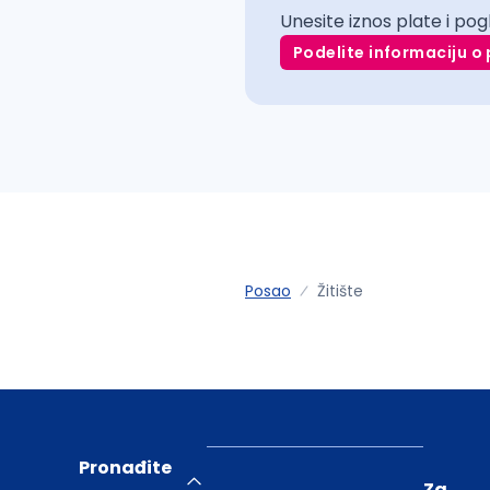
Unesite iznos plate i pog
Podelite informaciju o 
Posao
Žitište
Pronađite
Za