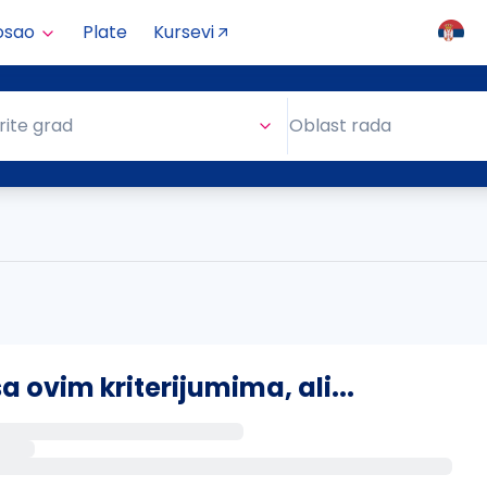
osao
Plate
Kursevi
Oblast rada
rite grad
Oblast rada
ovim kriterijumima, ali...
s putem email-a kada se pojave novi poslovi.