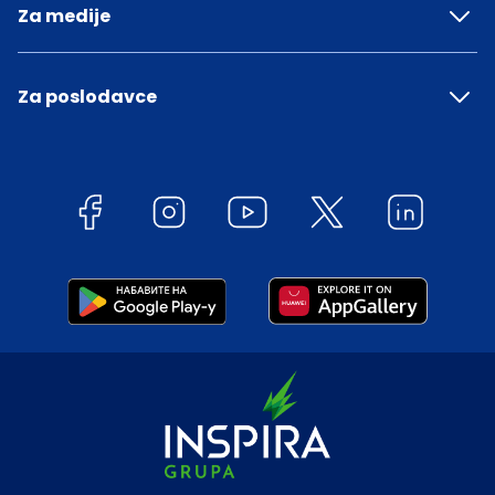
Za medije
Za poslodavce