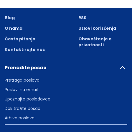
Blog
RSS
O nama
Uslovi korišćenja
Česta pitanja
Obaveštenje o
privatnosti
Kontaktirajte nas
Pronađite posao
Pretraga poslova
Poslovi na email
Upoznajte poslodavce
Dok tražite posao
Arhiva poslova