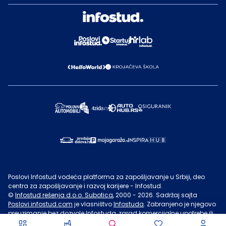
Poslovi Infostud vodeća platforma za zapošljavanje u Srbiji, deo
centra za zapošljavanje i razvoj karijere - Infostud.
©
Infostud rešenja d.o.o. Subotica
, 2000 -
2026
. Sadržaj sajta
Poslovi.infostud.com
je vlasništvo
Infostuda
. Zabranjeno je njegovo
preuzimanje bez dozvole
Infostuda
, zarad komercijalne upotrebe ili
u druge svrhe, osim za lične potrebe posetilaca sajta.
Uslovi