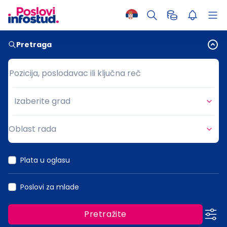
Pretraga
Pozicija, poslodavac ili ključna reč
Pozicija, poslodavac ili ključna reč
Izaberite grad
Grad
Oblast rada
Oblast rada
Plata u oglasu
Poslovi za mlade
Pretražite