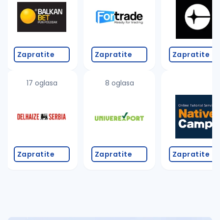
Takođe možete da:
proverite pravopisne greške (koristite č, ć, š, đ, ž,
povećajte radijus za odabrani grad
promenite odabrane filtere pretrage
Zapratite
Zapratite
Zapratite
17 oglasa
8 oglasa
Zapratite
Zapratite
Zapratite