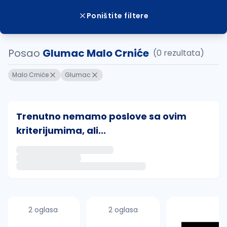
Poništite filtere
Posao
Glumac Malo Crniće
(0 rezultata)
Malo Crniće
Glumac
Trenutno nemamo poslove sa ovim
kriterijumima, ali...
Ako sačuvate ovu pretragu, obavestićemo vas putem 
uvajte pretragu
2 oglasa
2 oglasa