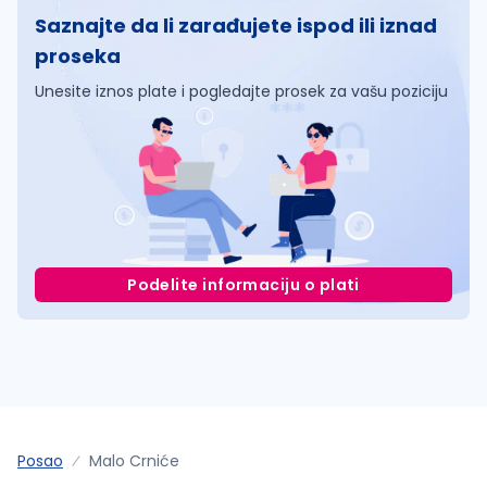
Saznajte da li zarađujete ispod ili iznad
proseka
Unesite iznos plate i pogledajte prosek za vašu poziciju
Podelite informaciju o plati
Posao
Malo Crniće