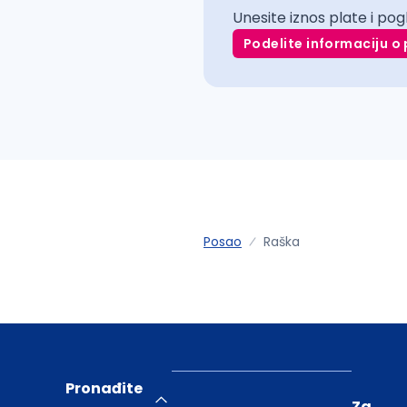
Unesite iznos plate i pog
Podelite informaciju o 
Posao
Raška
Pronađite
Za