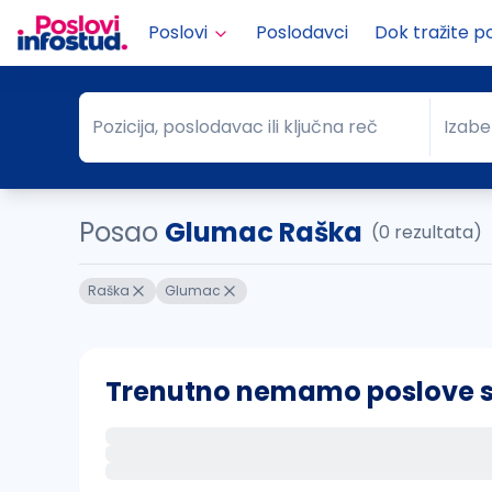
Poslovi
Poslodavci
Dok tražite p
Pozicija, poslodavac ili ključna reč
Izabe
Pozicija, poslodavac ili ključna reč
Grad
Posao
Glumac Raška
(0 rezultata)
Raška
Glumac
Trenutno nemamo poslove sa 
Ako sačuvate ovu pretragu, obavestićemo va