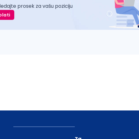
ledajte prosek za vašu poziciju
plati
Za