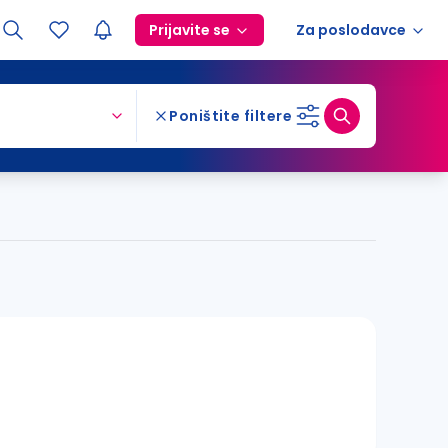
Prijavite se
Za poslodavce
Poništite filtere