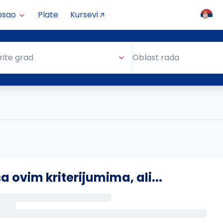
osao
Plate
Kursevi
Oblast rada
rite grad
Oblast rada
ovim kriterijumima, ali...
s putem email-a kada se pojave novi poslovi.