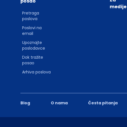
posao
medije
Pretraga
poslova
Poslovi na
email
Upoznajte
poslodavce
Dok tražite
posao
Arhiva poslova
Blog
O nama
Česta pitanja