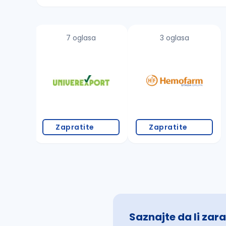
Sačuvajte pretragu
7 oglasa
3 oglasa
Takođe možete da:
proverite pravopisne greške (koristite č, ć,
povećajte radijus za odabrani grad
promenite odabrane filtere pretrage
Zapratite
Zapratite
Saznajte da li zara