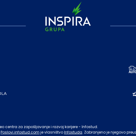
o centra za zapošljavanje i razvoj karijere - Infostud.
Poslovi.infostud.com
je vlasništvo
Infostuda
. Zabranjeno je njegovo preu