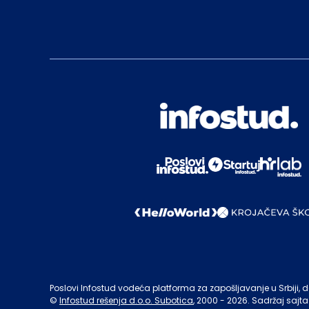
Poslovi Infostud vodeća platforma za zapošljavanje u Srbiji, de
©
Infostud rešenja d.o.o. Subotica
, 2000 -
2026
. Sadržaj sajta