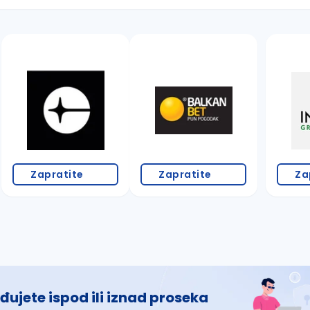
 š, đ, ž, dž)
Zapratite
Zapratite
Za
đujete ispod ili iznad proseka