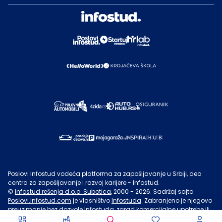
Poslovi Infostud vodeća platforma za zapošljavanje u Srbiji, deo
centra za zapošljavanje i razvoj karijere - Infostud.
©
Infostud rešenja d.o.o. Subotica
, 2000 -
2026
. Sadržaj sajta
Poslovi.infostud.com
je vlasništvo
Infostuda
. Zabranjeno je njegovo
preuzimanje bez dozvole
Infostuda
, zarad komercijalne upotrebe ili
u druge svrhe, osim za lične potrebe posetilaca sajta.
Uslovi