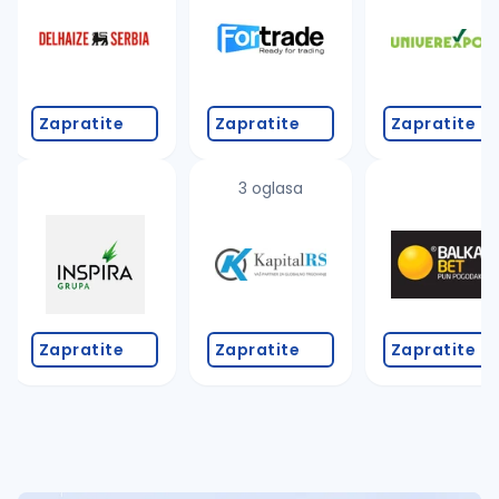
Takođe možete da:
proverite pravopisne greške (koristite č, ć, š, đ, ž,
povećajte radijus za odabrani grad
promenite odabrane filtere pretrage
Zapratite
Zapratite
Zapratite
3 oglasa
Zapratite
Zapratite
Zapratite