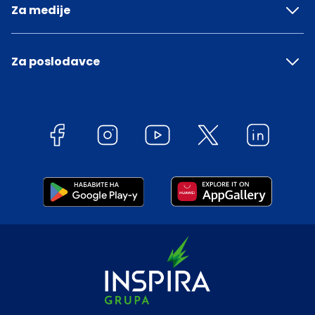
Za medije
Za poslodavce