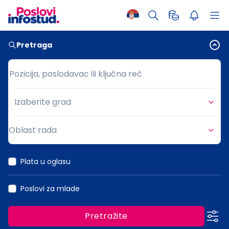
Pretraga
Pozicija, poslodavac ili ključna reč
Pozicija, poslodavac ili ključna reč
Izaberite grad
Grad
Oblast rada
Oblast rada
Plata u oglasu
Poslovi za mlade
Pretražite