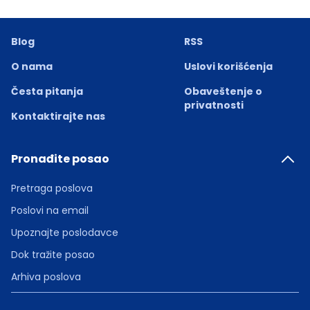
Blog
RSS
O nama
Uslovi korišćenja
Česta pitanja
Obaveštenje o
privatnosti
Kontaktirajte nas
Pronađite posao
Pretraga poslova
Poslovi na email
Upoznajte poslodavce
Dok tražite posao
Arhiva poslova