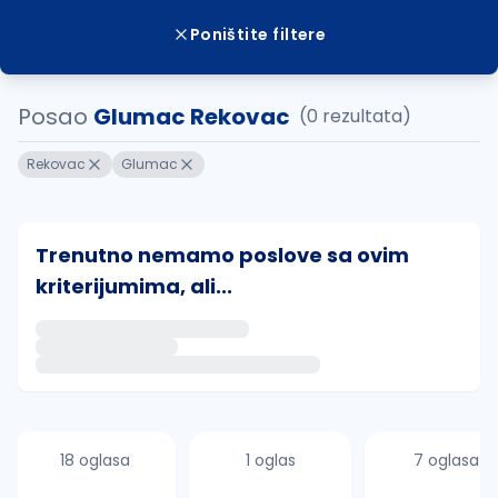
Poništite filtere
Posao
Glumac Rekovac
(0 rezultata)
Rekovac
Glumac
Trenutno nemamo poslove sa ovim
kriterijumima, ali...
Ako sačuvate ovu pretragu, obavestićemo vas putem 
uvajte pretragu
18 oglasa
1 oglas
7 oglasa