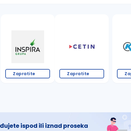
 š, đ, ž, dž)
Zapratite
Zapratite
Za
đujete ispod ili iznad proseka