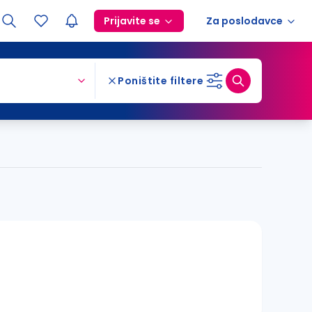
Prijavite se
Za poslodavce
Poništite filtere