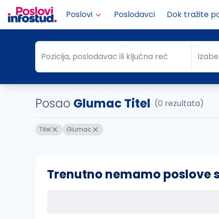
Poslovi
Poslodavci
Dok tražite p
Pozicija, poslodavac ili ključna reč
Izabe
Pozicija, poslodavac ili ključna reč
Grad
Posao
Glumac Titel
(0 rezultata)
Titel
Glumac
Trenutno nemamo poslove sa 
Ako sačuvate ovu pretragu, obavestićemo va