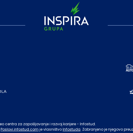
o centra za zapošljavanje i razvoj karijere - Infostud.
Poslovi.infostud.com
je vlasništvo
Infostuda
. Zabranjeno je njegovo preu