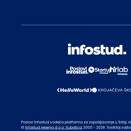
Poslovi Infostud vodeća platforma za zapošljavanje u Srbiji, de
©
Infostud rešenja d.o.o. Subotica
, 2000 -
2026
. Sadržaj sajta