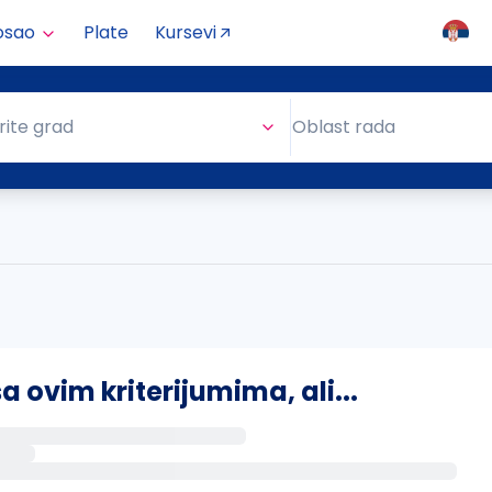
osao
Plate
Kursevi
Oblast rada
rite grad
Oblast rada
ovim kriterijumima, ali...
s putem email-a kada se pojave novi poslovi.