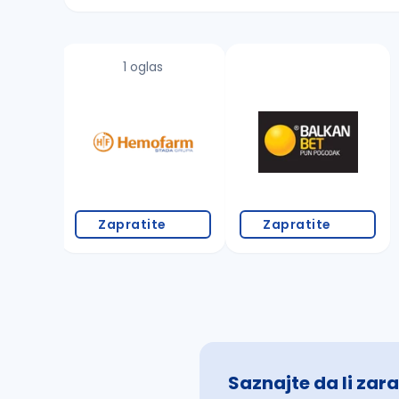
Sačuvajte pretragu
1 oglas
Takođe možete da:
proverite pravopisne greške (koristite č, ć,
povećajte radijus za odabrani grad
promenite odabrane filtere pretrage
Zapratite
Zapratite
Saznajte da li zara