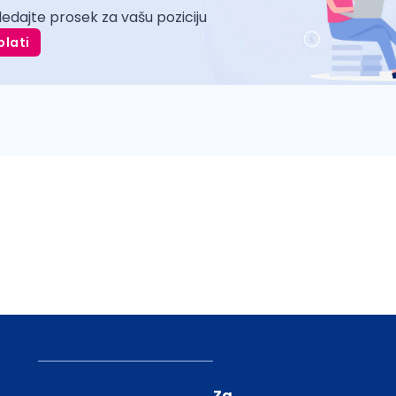
ledajte prosek za vašu poziciju
plati
Za