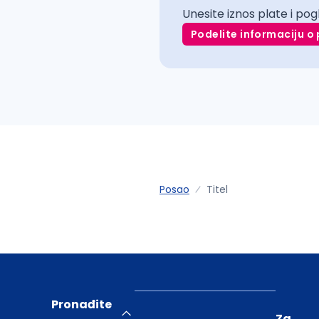
Unesite iznos plate i pog
Podelite informaciju o 
Posao
Titel
Pronađite
Za