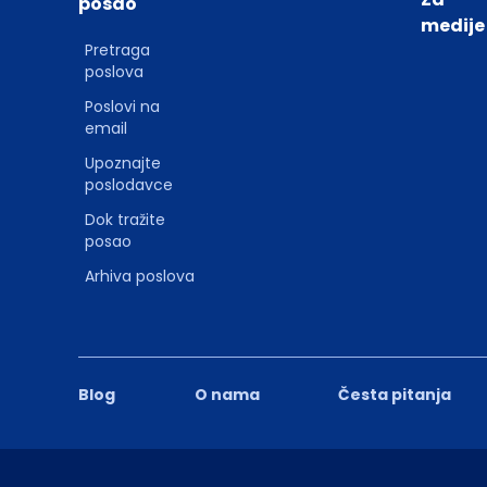
posao
medije
Pretraga
poslova
Poslovi na
email
Upoznajte
poslodavce
Dok tražite
posao
Arhiva poslova
Blog
O nama
Česta pitanja