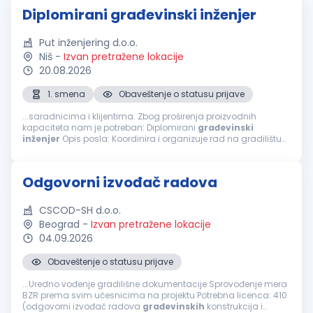
Diplomirani građevinski inženjer
Put inženjering d.o.o.
Niš
-
Izvan pretražene lokacije
20.08.2026
1. smena
Obaveštenje o statusu prijave
...saradnicima i klijentima. Zbog proširenja proizvodnih
kapaciteta nam je potreban: Diplomirani
građevinski
inženjer
Opis posla: Koordinira i organizuje rad na gradilištu
Prati dinamiku plana izgradnje objekta Upoznat sa radom na
geodetskim instrumentima...
Odgovorni izvođač radova
CSCOD-SH d.o.o.
Beograd
-
Izvan pretražene lokacije
04.09.2026
Obaveštenje o statusu prijave
...Uredno vođenje gradilišne dokumentacije Sprovođenje mera
BZR prema svim učesnicima na projektu Potrebna licenca: 410
(odgovorni izvođač radova
građevinskih
konstrukcija i