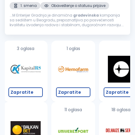
1. smena
Obaveštenje o statusu prijave
...M Enterijer Gradnja je dinamična
građevinska
kompanija
sa sedištem u Beogradu, prepoznatljiva po posvećenosti
kvalitetu izvođenja radova i stabilnom, dugoročnom razvoju.
Zbog rasta obima poslova širimo redove i tražimo pouzdanog
kolegu/koleginicu...
3 oglasa
1 oglas
Zapratite
Zapratite
Zapratite
11 oglasa
18 oglasa