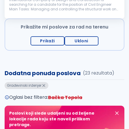
searching for a candidate for the position of Civil Engineer
Main Tasks: Managing and controlling the structural work on
the construction site following safety and regulatory
standards Managing and...
Prikažite mi poslove za rad na terenu
Prikaži
Ukloni
Dodatna ponuda poslova
(23 rezultata)
Građevinski inženjer
Oglasi bez filtera:
Bačka Topola
Poslovi koji slede udaljeni su od željene
lokacije rada koju ste naveli prilikom
pretrage.