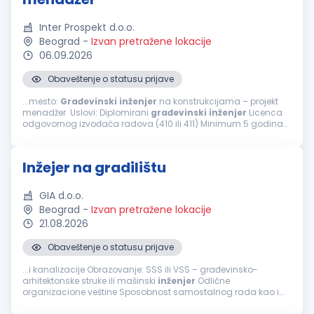
Inter Prospekt d.o.o.
Beograd
-
Izvan pretražene lokacije
06.09.2026
Obaveštenje o statusu prijave
...mesto:
Građevinski
inženjer
na konstrukcijama – projekt
menadžer Uslovi: Diplomirani
građevinski
inženjer
Licenca
odgovornog izvođača radova (410 ili 411) Minimum 5 godina
radnog iskustva u struci Napredno poznavanje AutoCAD-a i
MS Project...
Inžejer na gradilištu
GIA d.o.o.
Beograd
-
Izvan pretražene lokacije
21.08.2026
Obaveštenje o statusu prijave
...i kanalizacije Obrazovanje: SSS ili VSS – građevinsko-
arhitektonske struke ili mašinski
inženjer
Odlične
organizacione veštine Sposobnost samostalnog rada kao i
efikasnog timskog rada i pomaganja članova tima Aktivno