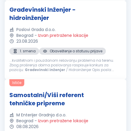
Poznavanje...
Građevinski Inženjer -
hidroinženjer
Poslovi Grada d.o.o.
Beograd
-
Izvan pretražene lokacije
23.08.2026
1. smena
Obaveštenje o statusu prijave
...kvalitetnom i pouzdanom rešavanju problema na terenu.
Zbog proširenja obima poslovanja raspisuje konkurs za
poziciju:
Građevinski
inženjer
/ Hidroinženjer Opis posla:
Organizacija, planiranje i nadzor izvođenja radova
Koordinacija terenskih ekipa...
Ističe
Samostalni/Viši referent
tehničke pripreme
M Enterijer Gradnja d.o.o.
Beograd
-
Izvan pretražene lokacije
08.08.2026