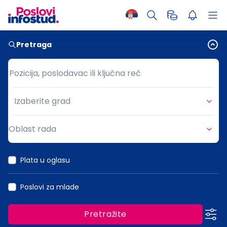
Pretraga
Pozicija, poslodavac ili ključna reč
Pozicija, poslodavac ili ključna reč
Izaberite grad
Grad
Oblast rada
Oblast rada
Plata u oglasu
Poslovi za mlade
Pretražite