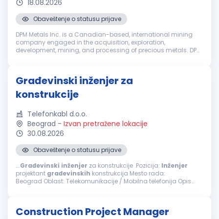
18.08.2026
Obaveštenje o statusu prijave
DPM Metals Inc. is a Canadian-based, international mining
company engaged in the acquisition, exploration,
development, mining, and processing of precious metals. DPM
operates across Serbia, Bulgaria, Bosnia and Ecuador with
headquarters in Toronto, ...
Građevinski inženjer za
konstrukcije
Telefonkabl d.o.o.
Beograd
-
Izvan pretražene lokacije
30.08.2026
Obaveštenje o statusu prijave
...
Građevinski
inženjer
za konstrukcije Pozicija:
Inženjer
projektant
građevinskih
konstrukcija Mesto rada:
Beograd Oblast: Telekomunikacije / Mobilna telefonija Opis
posla i zaduženja Projektovanje konstrukcija: Izrada tehničke...
Construction Project Manager