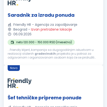
Saradnik za izradu ponuda
Friendly HR - Agencija za zapošljavanje
Beograd
-
Izvan pretražene lokacije
06.09.2026
neto 120.000 - 150.000 RSD (mesečno)
...Friendly klijent, kompanija sa dugogodišnjim iskustvom u
realizaciji složenih
građevinskih
projekata je u potrazi za
odgovornom i organizovanom osobom koja će se pridružiti
timu na poziciji Saradnika za izradu ponuda. Fokusirani su na
projektovanje...
Novo
Šef tehničke pripreme ponude