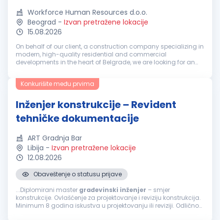
Workforce Human Resources d.o.o.
Beograd
-
Izvan pretražene lokacije
15.08.2026
On behalf of our client, a construction company specializing in
modern, high-quality residential and commercial
developments in the heart of Belgrade, we are looking for an
experienced professional ready to take on a key role within a
fast-growing or...
Konkurišite među prvima
Inženjer konstrukcije – Revident
tehničke dokumentacije
ART Gradnja Bar
Libija
-
Izvan pretražene lokacije
12.08.2026
Obaveštenje o statusu prijave
...Diplomirani master
građevinski
inženjer
– smjer
konstrukcije. Ovlašćenje za projektovanje i reviziju konstrukcija.
Minimum 8 godina iskustva u projektovanju ili reviziji. Odlično
poznavanje Eurocode standarda, ACI, AISC ili BS standarda.