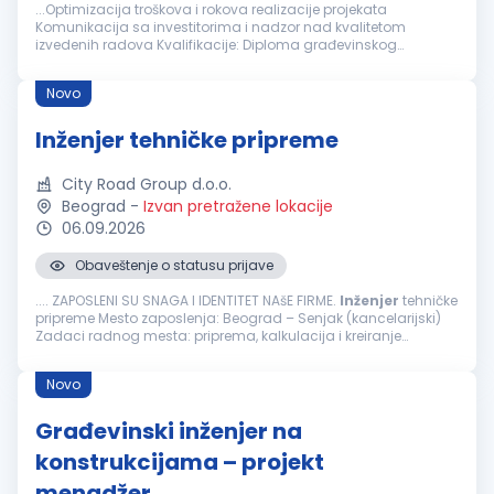
...Optimizacija troškova i rokova realizacije projekata
Komunikacija sa investitorima i nadzor nad kvalitetom
izvedenih radova Kvalifikacije: Diploma građevinskog
inženjera
ili odgovarajuća stručna sprema iz oblasti
građevinarstva Iskustvo u radu na
građevinskim
...
Novo
Inženjer tehničke pripreme
City Road Group d.o.o.
Beograd
-
Izvan pretražene lokacije
06.09.2026
Obaveštenje o statusu prijave
.... ZAPOSLENI SU SNAGA I IDENTITET NAšE FIRME.
Inženjer
tehničke
pripreme Mesto zaposlenja: Beograd – Senjak (kancelarijski)
Zadaci radnog mesta: priprema, kalkulacija i kreiranje
ponuda i ugovora prikupljanja tehničke dokumentacije za
tendere...
Novo
Građevinski inženjer na
konstrukcijama – projekt
menadžer