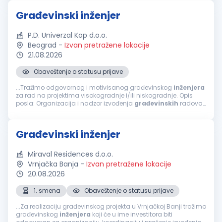
znanje: AutoCAD, MS Office Spremnost...
Građevinski inženjer
P.D. Univerzal Kop d.o.o.
Beograd
-
Izvan pretražene lokacije
21.08.2026
Obaveštenje o statusu prijave
...Tražimo odgovornog i motivisanog građevinskog
inženjera
za rad na projektima visokogradnje i/ili niskogradnje. Opis
posla: Organizacija i nadzor izvođenja
građevinskih
radova.
Praćenje dinamike i kvaliteta radova. Koordinacija sa
investitorima...
Građevinski inženjer
Miraval Residences d.o.o.
Vrnjačka Banja
-
Izvan pretražene lokacije
20.08.2026
1. smena
Obaveštenje o statusu prijave
...Za realizaciju građevinskog projekta u Vrnjačkoj Banji tražimo
građevinskog
inženjera
koji će u ime investitora biti