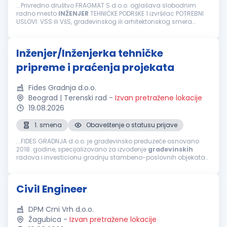
...Privredno društvo FRAGMAT S d.o.o. oglašava slobodnim
radno mesto
INŽENJER
TEHNIČKE PODRšKE 1 izvršilac POTREBNI
USLOVI: VSS ili VšS, građevinskog ili arhitektonskog smera
Poželjno je poznavanje bitumenskih materijala Dobro
poznavanje rada...
Inženjer/Inženjerka tehničke
pripreme i praćenja projekata
Fides Gradnja d.o.o.
Beograd | Terenski rad
-
Izvan pretražene lokacije
19.08.2026
1. smena
Obaveštenje o statusu prijave
...FIDES GRADNJA d.o.o. je građevinsko preduzeće osnovano
2018. godine, specijalizovano za izvođenje
građevinskih
radova i investicionu gradnju stambeno-poslovnih objekata
na teritoriji Srbije. Naš pristup zasniva se na stručnom nadzoru,
preciznoj...
Civil Engineer
DPM Crni Vrh d.o.o.
Žagubica
-
Izvan pretražene lokacije