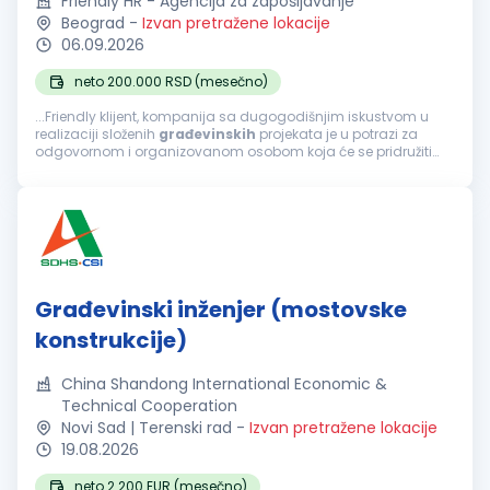
Friendly HR - Agencija za zapošljavanje
Beograd
-
Izvan pretražene lokacije
06.09.2026
neto 200.000 RSD (mesečno)
...Friendly klijent, kompanija sa dugogodišnjim iskustvom u
realizaciji složenih
građevinskih
projekata je u potrazi za
odgovornom i organizovanom osobom koja će se pridružiti
timu na poziciji šefa tehničke pripreme ponude. Fokusirani...
Građevinski inženjer (mostovske
konstrukcije)
China Shandong International Economic &
Technical Cooperation
Novi Sad | Terenski rad
-
Izvan pretražene lokacije
19.08.2026
neto 2.200 EUR (mesečno)