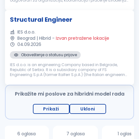
odgovoran za organizaciju, koordinaciju i praćenje izvođenja
radova, sa fokusom na završne radove. Tražimo osobu sa
iskustvom...
Structural Engineer
IES d.o.o.
Beograd | Hibrid
-
Izvan pretražene lokacije
04.09.2026
Obaveštenje o statusu prijave
IES d.o.o. is an engineering Company based in Belgrade,
Republic of Serbia. It is a subsidiary company of FS
Engineering S.p.A (former Italferr S.p.A.) (the Italian engineering
and consulting Company part of the FS State Railways
Group). Company IES ...
Prikažite mi poslove za hibridni model rada
Prikaži
Ukloni
6 oglasa
7 oglasa
1 oglas