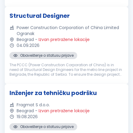
građevinsko-zanatskih radova na objektima visokogradnje,
niskogradnje i hidrogradnje...
Structural Designer
Power Construction Corporation of China Limited
Ogranak
Beograd
-
Izvan pretražene lokacije
04.09.2026
Obaveštenje o statusu prijave
The PCCC (Power Construction Corporation of China) is in
need of Structural Design Engineers for the metro line project in
Belgrade, the Republic of Serbia. To ensure the design project
of Belgrade Metro Line 1 moves forward successfully, the daily
t...
Inženjer za tehničku podršku
Fragmat S d.o.o.
Beograd
-
Izvan pretražene lokacije
19.08.2026
Obaveštenje o statusu prijave