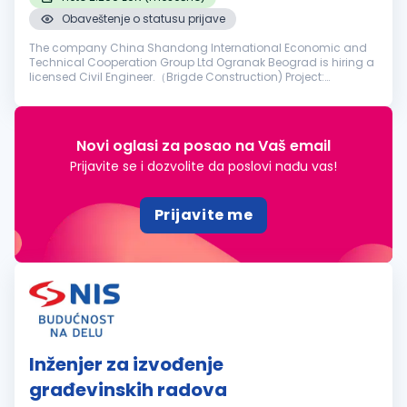
Obaveštenje o statusu prijave
The company China Shandong International Economic and
Technical Cooperation Group Ltd Ogranak Beograd is hiring a
licensed Civil Engineer.（Brigde Construction) Project:
Reconstruction of the Former Franz Josef Bridge in Novi Sad
Requirements: The ca...
Novi oglasi za posao na Vaš email
Prijavite se i dozvolite da poslovi nađu vas!
Prijavite me
Inženjer za izvođenje
građevinskih radova