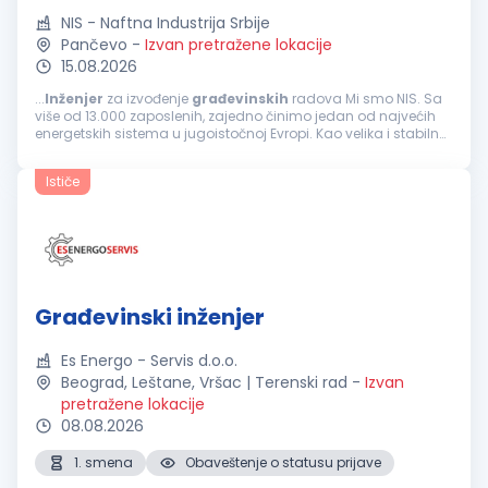
NIS - Naftna Industrija Srbije
Pančevo
-
Izvan pretražene lokacije
15.08.2026
...
Inženjer
za izvođenje
građevinskih
radova Mi smo NIS. Sa
više od 13.000 zaposlenih, zajedno činimo jedan od najvećih
energetskih sistema u jugoistočnoj Evropi. Kao velika i stabilna
kompanija, ponekad nismo najbrži i najfleksibilniji...
Ističe
Građevinski inženjer
Es Energo - Servis d.o.o.
Beograd, Leštane, Vršac | Terenski rad
-
Izvan
pretražene lokacije
08.08.2026
1. smena
Obaveštenje o statusu prijave