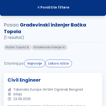
Poništite filtere
Posao
Građevinski inženjer Bačka
Topola
(1 rezultat)
Bačka Topola
Građevinski inženjer
Sortiraj po:
Najnovije
Uskoro ističe
Civil Engineer
Takenaka Europe GmbH Ogranak Beograd
Srbija
23.08.2026
International Company of Design and Construction is