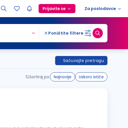
Prijavite se
Za poslodavce
Poništite filtere
Sačuvajte pretragu
Sortiraj po:
Najnovije
Uskoro ističe