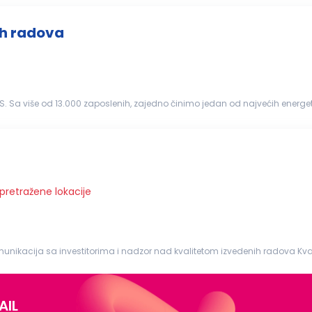
ih radova
ži i najfleksibilniji...
 pretražene lokacije
ja sa investitorima i nadzor nad kvalitetom izvedenih radova Kvalifikacije: Diploma
a iz oblasti građevinarstva Iskustvo u radu na
građevinskim
...
AIL