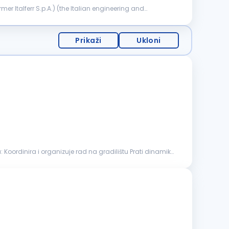
er Italferr S.p.A.) (the Italian engineering and
Prikaži
Ukloni
dinamiku