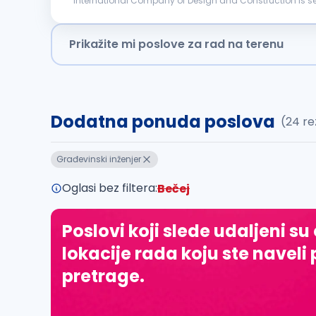
International Company of Design and Construction is searching for a candidate f
construction site following safety and regulatory stan
Prikažite mi poslove za rad na terenu
Dodatna ponuda poslova
(24 re
Građevinski inženjer
Oglasi bez filtera:
Bečej
Poslovi koji slede udaljeni su
lokacije rada koju ste naveli 
pretrage.