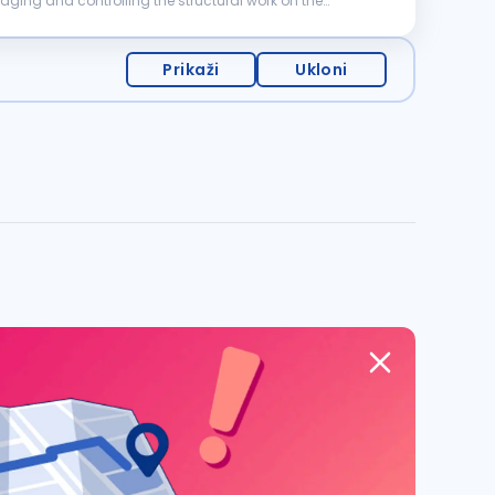
Prikaži
Ukloni