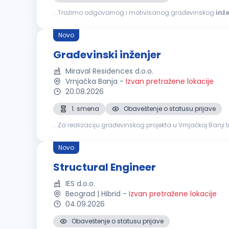
...Tražimo odgovornog i motivisanog građevinskog
inž
Praćenje dinamike i kvaliteta radova. Koordinacija sa inv
Novo
Građevinski inženjer
Miraval Residences d.o.o.
Vrnjačka Banja
-
Izvan pretražene lokacije
20.08.2026
1. smena
Obaveštenje o statusu prijave
...Za realizaciju građevinskog projekta u Vrnjačkoj Banj
sa fokusom na završne radove. Tražimo osobu sa iskust
Novo
Structural Engineer
IES d.o.o.
Beograd | Hibrid
-
Izvan pretražene lokacije
04.09.2026
Obaveštenje o statusu prijave