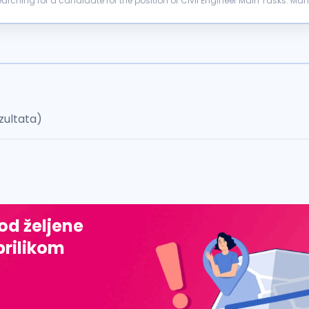
or the position of Civil Engineer Main Tasks: Managing and controlling the structural work on the
dards Managing and...
zultata)
 od željene
prilikom