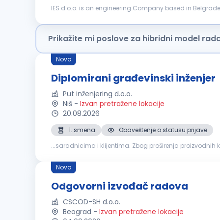
IES d.o.o. is an engineering Company based in Belgrade, R
consulting Company part of the FS State Railways Group
Prikažite mi poslove za hibridni model rad
Novo
Diplomirani građevinski inženjer
Put inženjering d.o.o.
Niš
-
Izvan pretražene lokacije
20.08.2026
1. smena
Obaveštenje o statusu prijave
...saradnicima i klijentima. Zbog proširenja proizvodnih
plana izgradnje objekta Upoznat sa radom na geodetsk
Novo
Odgovorni izvođač radova
CSCOD-SH d.o.o.
Beograd
-
Izvan pretražene lokacije