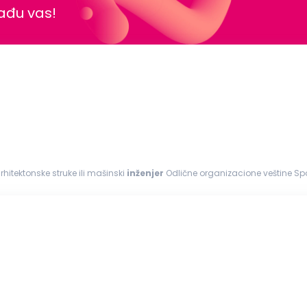
nađu vas!
rhitektonske struke ili mašinski
inženjer
Odlične organizacione veštine S
, MS Office Spremnost...