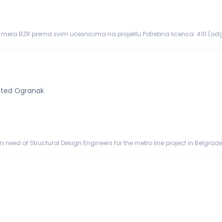
e mera BZR prema svim učesnicima na projektu Potrebna licenca: 410 (o
e, niskogradnje i hidrogradnje...
ited Ogranak
need of Structural Design Engineers for the metro line project in Belgrade,
y t...