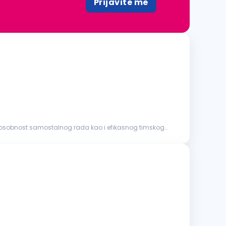
Prijavite me
posobnost samostalnog rada kao i efikasnog timskog