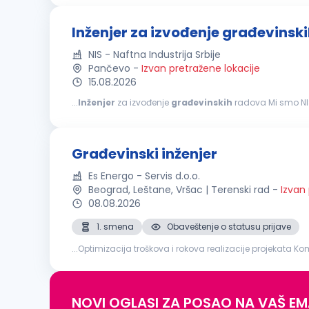
Inženjer za izvođenje građevinsk
NIS - Naftna Industrija Srbije
Pančevo
-
Izvan pretražene lokacije
15.08.2026
...
Inženjer
za izvođenje
građevinskih
radova Mi smo NIS. Sa više od 13.000 zaposlenih, zajedno činimo jedan od najvećih energetskih sistema u jugoistočnoj
Evropi. Kao velika i stabilna kompanija, ponekad nismo najbr
Građevinski inženjer
Es Energo - Servis d.o.o.
Beograd, Leštane, Vršac | Terenski rad
-
Izvan
08.08.2026
1. smena
Obaveštenje o statusu prijave
...Optimizacija troškova i rokova realizacije projekata Komunikaci
građevinskog
inženjera
ili odgovarajuća stručna sprem
NOVI OGLASI ZA POSAO NA VAŠ EM