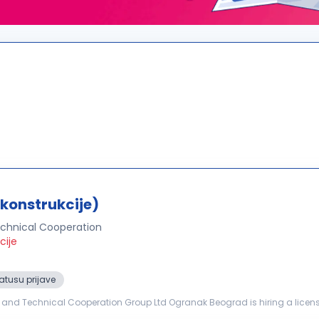
konstrukcije)
chnical Cooperation
cije
atusu prijave
d Technical Cooperation Group Ltd Ogranak Beograd is hiring a license
Construction) Project: Reconstruction of the Former Franz Josef Bridge in Novi Sad Requirements: The ca...