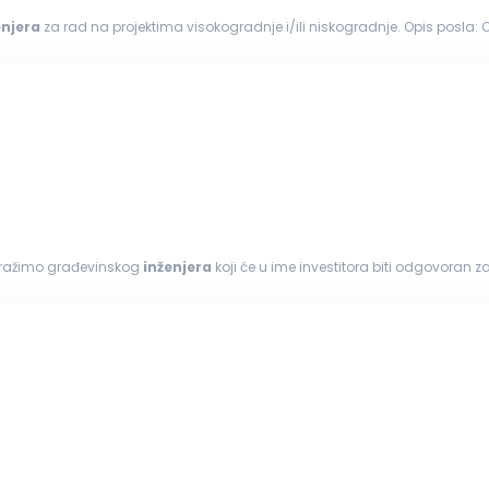
enjera
za 
estitorima...
i tražimo građevinskog
inženjera
koji će u ime investitora biti odgovoran z
vom...