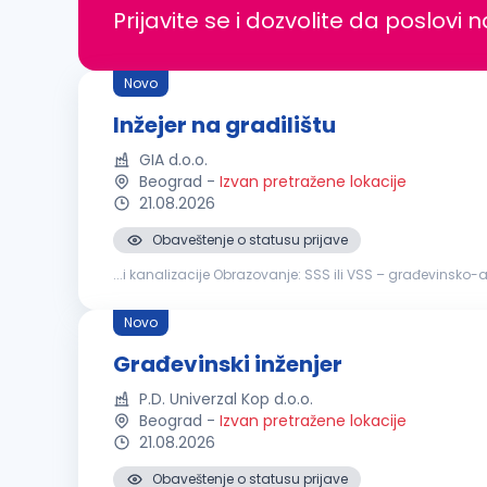
Prijavite se i dozvolite da poslovi 
Novo
Inžejer na gradilištu
GIA d.o.o.
Beograd
-
Izvan pretražene lokacije
21.08.2026
Obaveštenje o statusu prijave
...i kanalizacije Obrazovanje: SSS ili VSS – građevinsko-a
rada i pomaganja članova tima Aktivno znanje: AutoCAD
Novo
Građevinski inženjer
P.D. Univerzal Kop d.o.o.
Beograd
-
Izvan pretražene lokacije
21.08.2026
Obaveštenje o statusu prijave