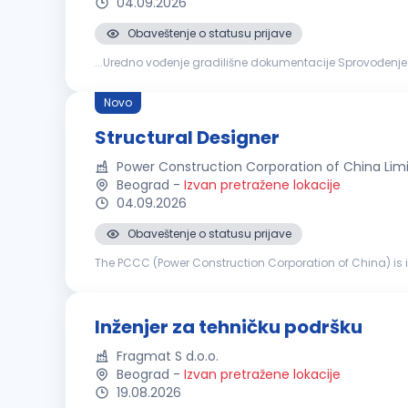
04.09.2026
Obaveštenje o statusu prijave
...Uredno vođenje gradilišne dokumentacije Sprovođenj
građevinsko-zanatskih radova na objektima visokogradnj
Novo
Structural Designer
Power Construction Corporation of China Lim
Beograd
-
Izvan pretražene lokacije
04.09.2026
Obaveštenje o statusu prijave
The PCCC (Power Construction Corporation of China) is in 
Belgrade Metro Line 1 moves forward successfully, the dail
Inženjer za tehničku podršku
Fragmat S d.o.o.
Beograd
-
Izvan pretražene lokacije
19.08.2026