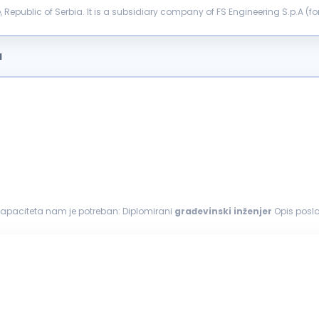
epublic of Serbia. It is a subsidiary company of FS Engineering S.p.A (form
). Company IES ...
a
 kapaciteta nam je potreban: Diplomirani
građevinski
inženjer
Opis posla: Koordinira i organizuje rad na gradilištu Prati 
im instrumentima...