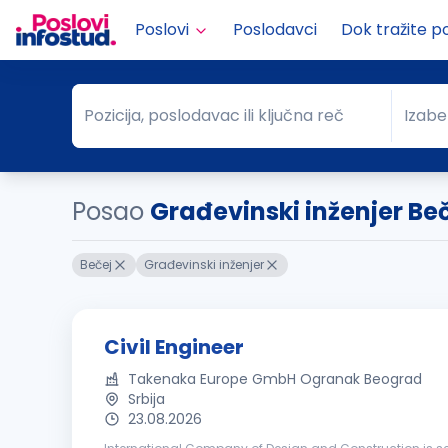
Poslovi
Poslodavci
Dok tražite p
Pozicija, poslodavac ili ključna reč
Izabe
Pozicija, poslodavac ili ključna reč
Grad
Posao
Građevinski inženjer Be
Bečej
Građevinski inženjer
Civil Engineer
Takenaka Europe GmbH Ogranak Beograd
Srbija
23.08.2026