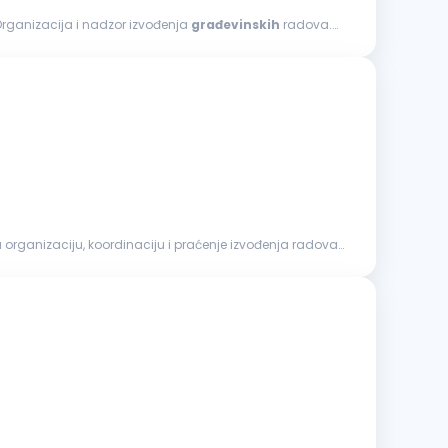
rad na projektima visokogradnje i/ili niskogradnje. Opis posla: Organizacija i nadzor izvođenja
građevinskih
radova.
a organizaciju, koordinaciju i praćenje izvođenja radova,