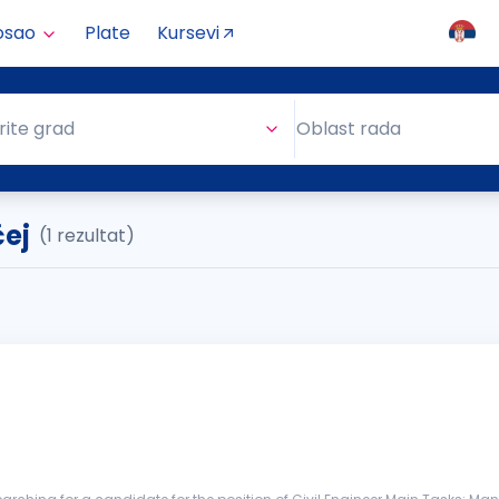
osao
Plate
Kursevi
Oblast rada
rite grad
Oblast rada
čej
(1 rezultat)