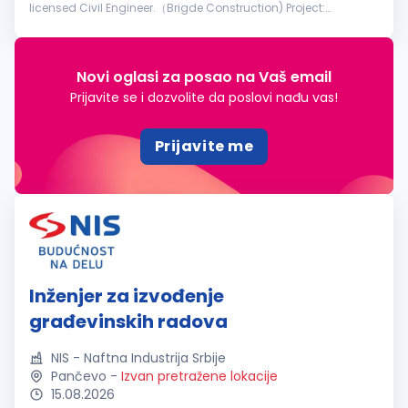
licensed Civil Engineer.（Brigde Construction) Project:
Reconstruction of the Former Franz Josef Bridge in Novi Sad
Requirements: The ca...
Novi oglasi za posao na Vaš email
Prijavite se i dozvolite da poslovi nađu vas!
Prijavite me
Inženjer za izvođenje
građevinskih radova
NIS - Naftna Industrija Srbije
Pančevo
-
Izvan pretražene lokacije
15.08.2026