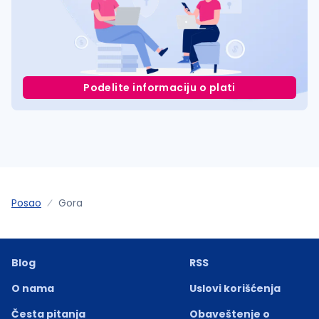
Podelite informaciju o plati
Posao
Gora
Blog
RSS
O nama
Uslovi korišćenja
Česta pitanja
Obaveštenje o