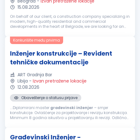
Beograd
-
Izvan pretražene lokacije
15.08.2026
On behalf of our client, a construction company specializing in
modern, high-quality residential and commercial
developments in the heart of Belgrade, we are looking for an
experienced professional ready to take on a key role within a
fast-growing or...
Konkurišite među prvima
Inženjer konstrukcije – Revident
tehničke dokumentacije
ART Gradnja Bar
Libija
-
Izvan pretražene lokacije
12.08.2026
Obaveštenje o statusu prijave
...Diplomirani master
građevinski
inženjer
– smjer
konstrukcije. Ovlašćenje za projektovanje i reviziju konstrukcija.
Minimum 8 godina iskustva u projektovanju ili reviziji. Odlično
poznavanje Eurocode standarda, ACI, AISC ili BS standarda.
Poznavanje...
Građevinski Inženjer -