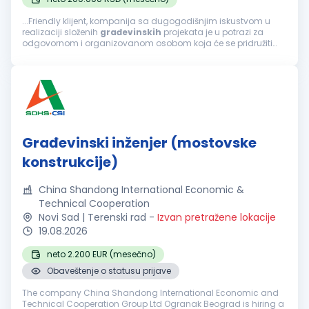
...Friendly klijent, kompanija sa dugogodišnjim iskustvom u
realizaciji složenih
građevinskih
projekata je u potrazi za
odgovornom i organizovanom osobom koja će se pridružiti
timu na poziciji šefa tehničke pripreme ponude. Fokusirani...
Građevinski inženjer (mostovske
konstrukcije)
China Shandong International Economic &
Technical Cooperation
Novi Sad | Terenski rad
-
Izvan pretražene lokacije
19.08.2026
neto 2.200 EUR (mesečno)
Obaveštenje o statusu prijave
The company China Shandong International Economic and
Technical Cooperation Group Ltd Ogranak Beograd is hiring a