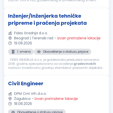
USLOVI: VSS ili VšS, građevinskog ili arhitektonskog smera
Poželjno je poznavanje bitumenskih materijala Dobro
poznavanje rada...
Inženjer/Inženjerka tehničke
pripreme i praćenja projekata
Fides Gradnja d.o.o.
Beograd | Terenski rad
-
Izvan pretražene lokacije
19.08.2026
1. smena
Obaveštenje o statusu prijave
...FIDES GRADNJA d.o.o. je građevinsko preduzeće osnovano
2018. godine, specijalizovano za izvođenje
građevinskih
radova i investicionu gradnju stambeno-poslovnih objekata
na teritoriji Srbije. Naš pristup zasniva se na stručnom nadzoru,
preciznoj...
Civil Engineer
DPM Crni Vrh d.o.o.
Žagubica
-
Izvan pretražene lokacije
18.08.2026
Obaveštenje o statusu prijave