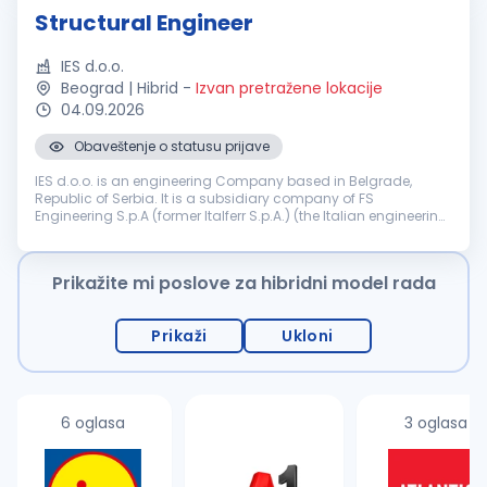
Structural Engineer
IES d.o.o.
Beograd | Hibrid
-
Izvan pretražene lokacije
04.09.2026
Obaveštenje o statusu prijave
IES d.o.o. is an engineering Company based in Belgrade,
Republic of Serbia. It is a subsidiary company of FS
Engineering S.p.A (former Italferr S.p.A.) (the Italian engineering
and consulting Company part of the FS State Railways
Group). Company IES ...
Prikažite mi poslove za hibridni model rada
Prikaži
Ukloni
6 oglasa
3 oglasa