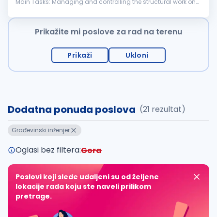
Main Tasks: Managing and controlling the structural work on
the construction site following safety and regulatory
standards Managing and...
Prikažite mi poslove za rad na terenu
Prikaži
Ukloni
Dodatna ponuda poslova
(21 rezultat)
Građevinski inženjer
Oglasi bez filtera:
Gora
Poslovi koji slede udaljeni su od željene
lokacije rada koju ste naveli prilikom
pretrage.