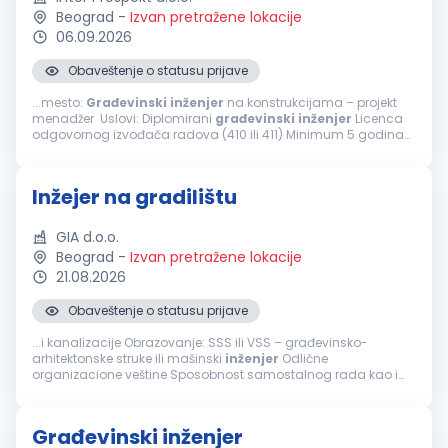
Beograd
-
Izvan pretražene lokacije
06.09.2026
Obaveštenje o statusu prijave
...mesto:
Građevinski
inženjer
na konstrukcijama – projekt
menadžer Uslovi: Diplomirani
građevinski
inženjer
Licenca
odgovornog izvođača radova (410 ili 411) Minimum 5 godina
radnog iskustva u struci Napredno poznavanje AutoCAD-a i
MS Project...
Inžejer na gradilištu
GIA d.o.o.
Beograd
-
Izvan pretražene lokacije
21.08.2026
Obaveštenje o statusu prijave
...i kanalizacije Obrazovanje: SSS ili VSS – građevinsko-
arhitektonske struke ili mašinski
inženjer
Odlične
organizacione veštine Sposobnost samostalnog rada kao i
efikasnog timskog rada i pomaganja članova tima Aktivno
znanje: AutoCAD, MS Office Spremnost...
Građevinski inženjer