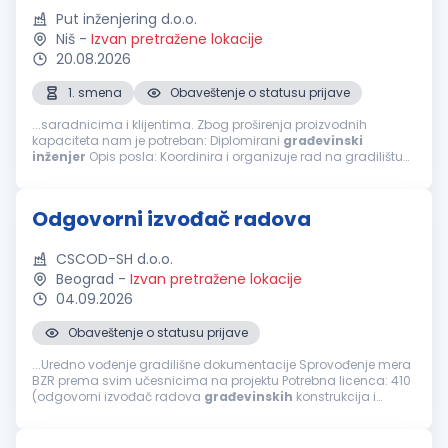
Put inženjering d.o.o.
Niš
-
Izvan pretražene lokacije
20.08.2026
1. smena
Obaveštenje o statusu prijave
...saradnicima i klijentima. Zbog proširenja proizvodnih
kapaciteta nam je potreban: Diplomirani
građevinski
inženjer
Opis posla: Koordinira i organizuje rad na gradilištu
Prati dinamiku plana izgradnje objekta Upoznat sa radom na
geodetskim instrumentima...
Odgovorni izvođač radova
CSCOD-SH d.o.o.
Beograd
-
Izvan pretražene lokacije
04.09.2026
Obaveštenje o statusu prijave
...Uredno vođenje gradilišne dokumentacije Sprovođenje mera
BZR prema svim učesnicima na projektu Potrebna licenca: 410
(odgovorni izvođač radova
građevinskih
konstrukcija i
građevinsko-zanatskih radova na objektima visokogradnje,
niskogradnje i hidrogradnje...