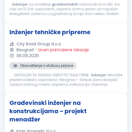
...
Inženjer
za izvođenje
građevinskih
radova Mi smo NIS. Sa
više od 13.000 zaposlenih, zajedno činimo jedan od najvećih
energetskih sistema u jugoistočnoj Evropi. Kao velika i stabilna
kompanija, ponekad nismo najbrži i najfleksibilniji...
Inženjer tehničke pripreme
City Road Group d.o.o.
Beograd
-
Izvan pretražene lokacije
06.09.2026
Obaveštenje o statusu prijave
.... ZAPOSLENI SU SNAGA I IDENTITET NAšE FIRME.
Inženjer
tehničke
pripreme Mesto zaposlenja: Beograd – Senjak (kancelarijski)
Zadaci radnog mesta: priprema, kalkulacija i kreiranje
ponuda i ugovora prikupljanja tehničke dokumentacije za
tendere...
Građevinski inženjer na
konstrukcijama – projekt
menadžer
Inter Prospekt d.o.o.