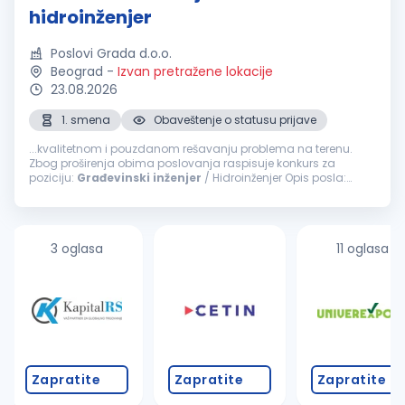
hidroinženjer
Poslovi Grada d.o.o.
Beograd
-
Izvan pretražene lokacije
23.08.2026
1. smena
Obaveštenje o statusu prijave
...kvalitetnom i pouzdanom rešavanju problema na terenu.
Zbog proširenja obima poslovanja raspisuje konkurs za
poziciju:
Građevinski
inženjer
/ Hidroinženjer Opis posla:
Organizacija, planiranje i nadzor izvođenja radova
Koordinacija terenskih ekipa...
3 oglasa
11 oglasa
Zapratite
Zapratite
Zapratite