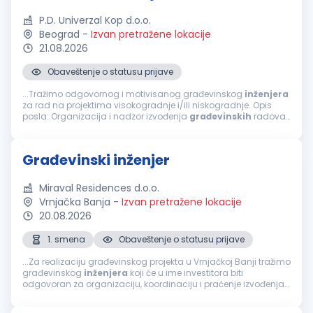
P.D. Univerzal Kop d.o.o.
Beograd
-
Izvan pretražene lokacije
21.08.2026
Obaveštenje o statusu prijave
...Tražimo odgovornog i motivisanog građevinskog
inženjera
za rad na projektima visokogradnje i/ili niskogradnje. Opis
posla: Organizacija i nadzor izvođenja
građevinskih
radova.
Praćenje dinamike i kvaliteta radova. Koordinacija sa
investitorima...
Građevinski inženjer
Miraval Residences d.o.o.
Vrnjačka Banja
-
Izvan pretražene lokacije
20.08.2026
1. smena
Obaveštenje o statusu prijave
...Za realizaciju građevinskog projekta u Vrnjačkoj Banji tražimo
građevinskog
inženjera
koji će u ime investitora biti
odgovoran za organizaciju, koordinaciju i praćenje izvođenja
radova, sa fokusom na završne radove. Tražimo osobu sa
iskustvom...