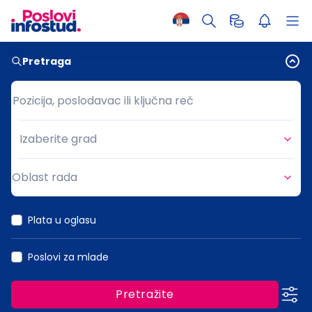
Pretraga
Pozicija, poslodavac ili ključna reč
Pozicija, poslodavac ili ključna reč
Izaberite grad
Grad
Oblast rada
Oblast rada
Plata u oglasu
Poslovi za mlade
Pretražite