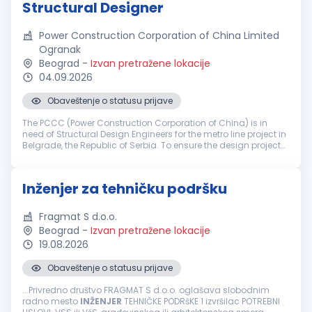
Structural Designer
Power Construction Corporation of China Limited
Ogranak
Beograd
-
Izvan pretražene lokacije
04.09.2026
Obaveštenje o statusu prijave
The PCCC (Power Construction Corporation of China) is in
need of Structural Design Engineers for the metro line project in
Belgrade, the Republic of Serbia. To ensure the design project
of Belgrade Metro Line 1 moves forward successfully, the daily
t...
Inženjer za tehničku podršku
Fragmat S d.o.o.
Beograd
-
Izvan pretražene lokacije
19.08.2026
Obaveštenje o statusu prijave
...Privredno društvo FRAGMAT S d.o.o. oglašava slobodnim
radno mesto
INŽENJER
TEHNIČKE PODRšKE 1 izvršilac POTREBNI