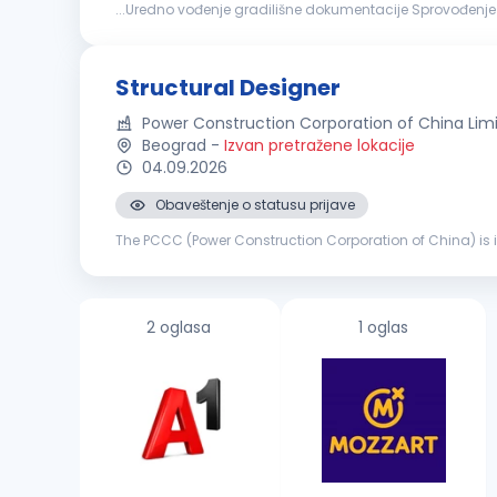
...Uredno vođenje gradilišne dokumentacije Sprovođenj
građevinsko-zanatskih radova na objektima visokogradnj
Structural Designer
Power Construction Corporation of China Lim
Beograd
-
Izvan pretražene lokacije
04.09.2026
Obaveštenje o statusu prijave
The PCCC (Power Construction Corporation of China) is in 
Belgrade Metro Line 1 moves forward successfully, the dail
2 oglasa
1 oglas