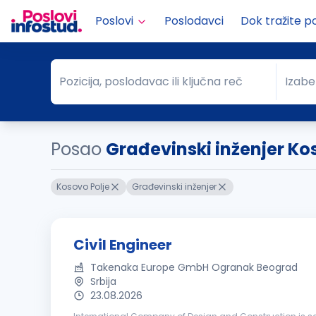
Poslovi
Poslodavci
Dok tražite p
Pozicija, poslodavac ili ključna reč
Izabe
Pozicija, poslodavac ili ključna reč
Grad
Posao
Građevinski inženjer Ko
Kosovo Polje
Građevinski inženjer
Civil Engineer
Takenaka Europe GmbH Ogranak Beograd
Srbija
23.08.2026