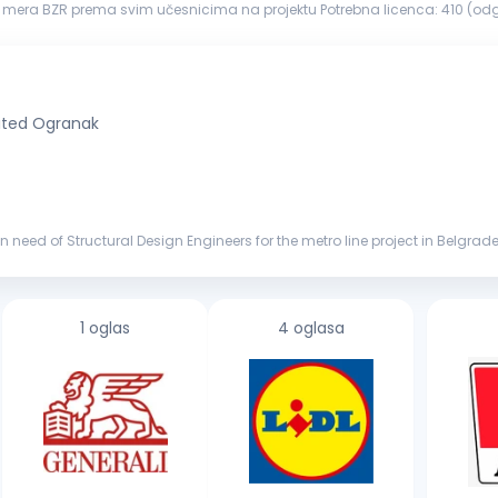
e mera BZR prema svim učesnicima na projektu Potrebna licenca: 410 (o
e, niskogradnje i hidrogradnje...
ited Ogranak
need of Structural Design Engineers for the metro line project in Belgrade,
y t...
1 oglas
4 oglasa