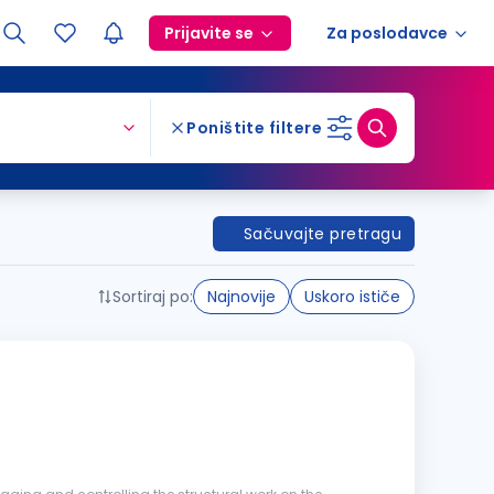
Prijavite se
Za poslodavce
Poništite filtere
Sačuvajte pretragu
Sortiraj po:
Najnovije
Uskoro ističe