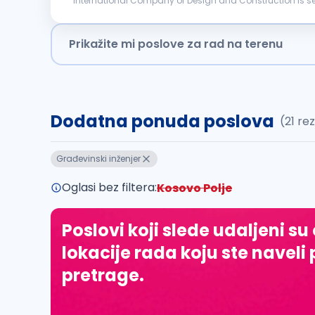
International Company of Design and Construction is searching for a candidate f
construction site following safety and regulatory stan
Prikažite mi poslove za rad na terenu
Dodatna ponuda poslova
(21 re
Građevinski inženjer
Oglasi bez filtera:
Kosovo Polje
Poslovi koji slede udaljeni su
lokacije rada koju ste naveli 
pretrage.