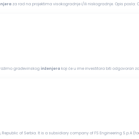
enjera
za 
estitorima...
i tražimo građevinskog
inženjera
koji će u ime investitora biti odgovoran z
vom...
epublic of Serbia. It is a subsidiary company of FS Engineering S.p.A (form
). Company IES ...