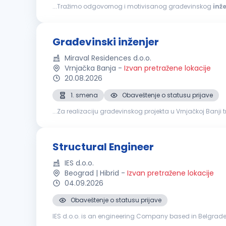
...Tražimo odgovornog i motivisanog građevinskog
inž
Praćenje dinamike i kvaliteta radova. Koordinacija sa inv
Građevinski inženjer
Miraval Residences d.o.o.
Vrnjačka Banja
-
Izvan pretražene lokacije
20.08.2026
1. smena
Obaveštenje o statusu prijave
...Za realizaciju građevinskog projekta u Vrnjačkoj Banj
sa fokusom na završne radove. Tražimo osobu sa iskust
Structural Engineer
IES d.o.o.
Beograd | Hibrid
-
Izvan pretražene lokacije
04.09.2026
Obaveštenje o statusu prijave
IES d.o.o. is an engineering Company based in Belgrade, R
consulting Company part of the FS State Railways Group