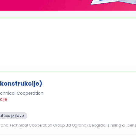
konstrukcije)
chnical Cooperation
cije
atusu prijave
d Technical Cooperation Group Ltd Ogranak Beograd is hiring a license
Construction) Project: Reconstruction of the Former Franz Josef Bridge in Novi Sad Requirements: The ca...