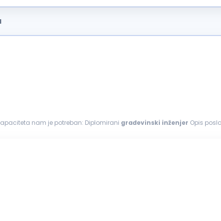
a
 kapaciteta nam je potreban: Diplomirani
građevinski
inženjer
Opis posla: Koordinira i organizuje rad na gradilištu Prati 
im instrumentima...