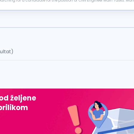
or the position of Civil Engineer Main Tasks: Managing and controlling the structural work on the
dards Managing and...
zultat)
 od željene
prilikom