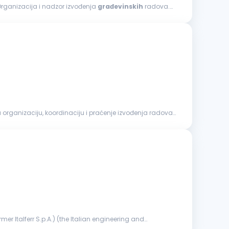
rad na projektima visokogradnje i/ili niskogradnje. Opis posla: Organizacija i nadzor izvođenja
građevinskih
radova.
a organizaciju, koordinaciju i praćenje izvođenja radova,
er Italferr S.p.A.) (the Italian engineering and