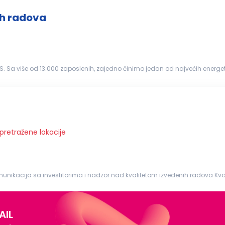
ih radova
ži i najfleksibilniji...
 pretražene lokacije
ja sa investitorima i nadzor nad kvalitetom izvedenih radova Kvalifikacije: Diploma
a iz oblasti građevinarstva Iskustvo u radu na
građevinskim
...
AIL