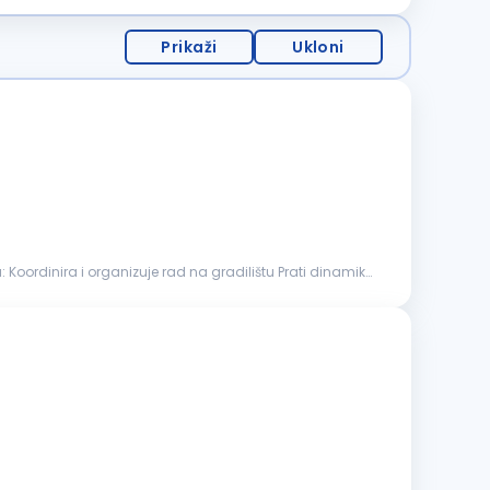
Prikaži
Ukloni
dinamiku