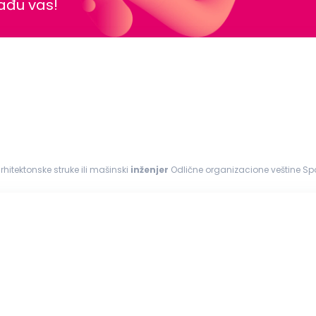
nađu vas!
rhitektonske struke ili mašinski
inženjer
Odlične organizacione veštine S
, MS Office Spremnost...