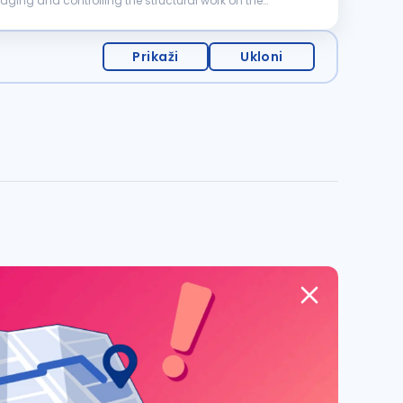
Prikaži
Ukloni