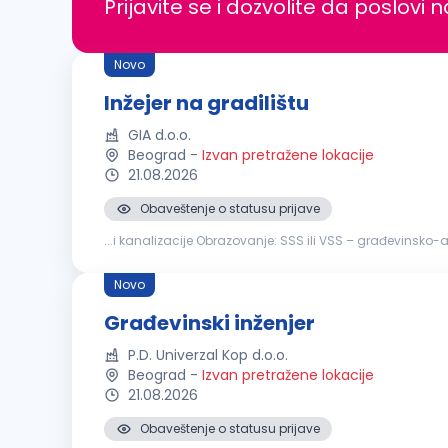
Prijavite se i dozvolite da poslovi 
Novo
Inžejer na gradilištu
GIA d.o.o.
Beograd
-
Izvan pretražene lokacije
21.08.2026
Obaveštenje o statusu prijave
...i kanalizacije Obrazovanje: SSS ili VSS – građevinsko-a
rada i pomaganja članova tima Aktivno znanje: AutoCAD
Novo
Građevinski inženjer
P.D. Univerzal Kop d.o.o.
Beograd
-
Izvan pretražene lokacije
21.08.2026
Obaveštenje o statusu prijave