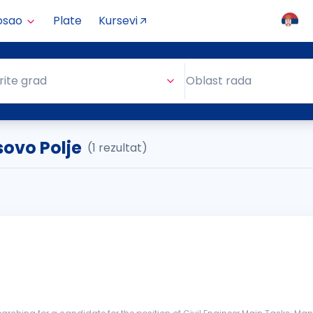
osao
Plate
Kursevi
Oblast rada
rite grad
Oblast rada
sovo Polje
(1 rezultat)