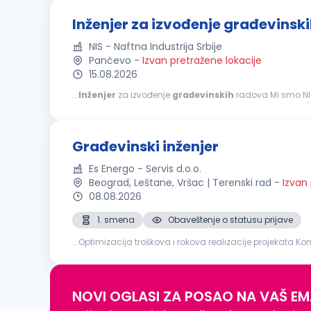
Inženjer za izvođenje građevinsk
NIS - Naftna Industrija Srbije
Pančevo
-
Izvan pretražene lokacije
15.08.2026
...
Inženjer
za izvođenje
građevinskih
radova Mi smo NIS. Sa više od 13.000 zaposlenih, zajedno činimo jedan od najvećih energetskih sistema u jugoistočnoj
Evropi. Kao velika i stabilna kompanija, ponekad nismo najbr
Građevinski inženjer
Es Energo - Servis d.o.o.
Beograd, Leštane, Vršac | Terenski rad
-
Izvan
08.08.2026
1. smena
Obaveštenje o statusu prijave
...Optimizacija troškova i rokova realizacije projekata Komunikaci
građevinskog
inženjera
ili odgovarajuća stručna sprem
NOVI OGLASI ZA POSAO NA VAŠ EM