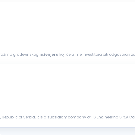
i tražimo građevinskog
inženjera
koji će u ime investitora biti odgovoran z
vom...
epublic of Serbia. It is a subsidiary company of FS Engineering S.p.A (form
). Company IES ...