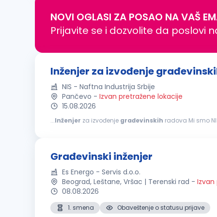
NOVI OGLASI ZA POSAO NA VAŠ EM
Prijavite se i dozvolite da poslovi 
Inženjer za izvođenje građevinsk
NIS - Naftna Industrija Srbije
Pančevo
-
Izvan pretražene lokacije
15.08.2026
...
Inženjer
za izvođenje
građevinskih
radova Mi smo NIS. Sa više od 13.000 zaposlenih, zajedno činimo jedan od najvećih energetskih sistema u jugoistočnoj
Evropi. Kao velika i stabilna kompanija, ponekad nismo najbr
Građevinski inženjer
Es Energo - Servis d.o.o.
Beograd, Leštane, Vršac | Terenski rad
-
Izvan
08.08.2026
1. smena
Obaveštenje o statusu prijave