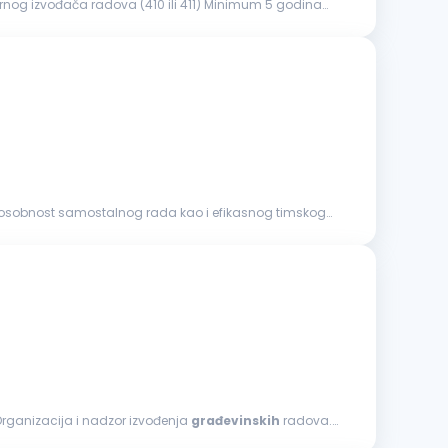
nog izvođača radova (410 ili 411) Minimum 5 godina
posobnost samostalnog rada kao i efikasnog timskog
rad na projektima visokogradnje i/ili niskogradnje. Opis posla: Organizacija i nadzor izvođenja
građevinskih
radova.