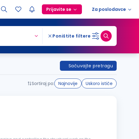
Prijavite se
Za poslodavce
Poništite filtere
Sačuvajte pretragu
Sortiraj po:
Najnovije
Uskoro ističe