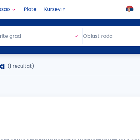
osao
Plate
Kursevi
Oblast rada
rite grad
Oblast rada
la
(1 rezultat)