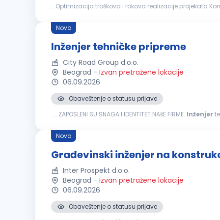
...Optimizacija troškova i rokova realizacije projekata Komunikaci
građevinskog
inženjera
ili odgovarajuća stručna sprem
Novo
Inženjer tehničke pripreme
City Road Group d.o.o.
Beograd
-
Izvan pretražene lokacije
06.09.2026
Obaveštenje o statusu prijave
.... ZAPOSLENI SU SNAGA I IDENTITET NAšE FIRME.
Inženjer
teh
ponuda i ugovora prikupljanja tehničke dokumentacije z
Novo
Građevinski inženjer na konstru
Inter Prospekt d.o.o.
Beograd
-
Izvan pretražene lokacije
06.09.2026
Obaveštenje o statusu prijave