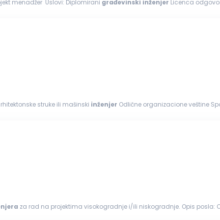
na konstrukcijama – projekt menadžer Uslovi: Diplomirani
građevinski
inženjer
Licenca odgovor
 i MS Project...
rhitektonske struke ili mašinski
inženjer
Odlične organizacione veštine S
, MS Office Spremnost...
enjera
za 
estitorima...