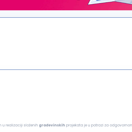
 u realizaciji složenih
građevinskih
projekata je u potrazi za odgovor
 ponuda. Fokusirani su na projektovanje...