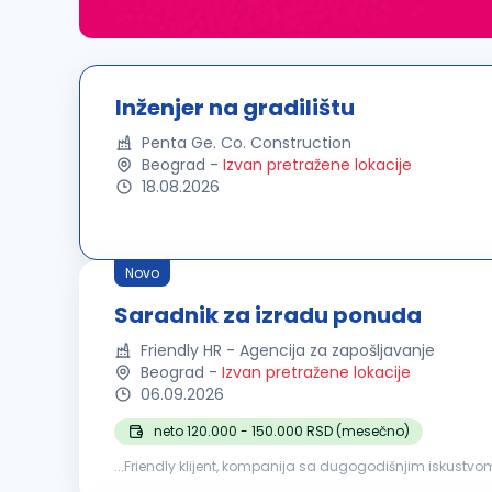
Inženjer na gradilištu
Penta Ge. Co. Construction
Beograd
-
Izvan pretražene lokacije
18.08.2026
Novo
Saradnik za izradu ponuda
Friendly HR - Agencija za zapošljavanje
Beograd
-
Izvan pretražene lokacije
06.09.2026
neto 120.000 - 150.000 RSD (mesečno)
...Friendly klijent, kompanija sa dugogodišnjim iskustvom
koja će se pridružiti timu na poziciji Saradnika za izradu