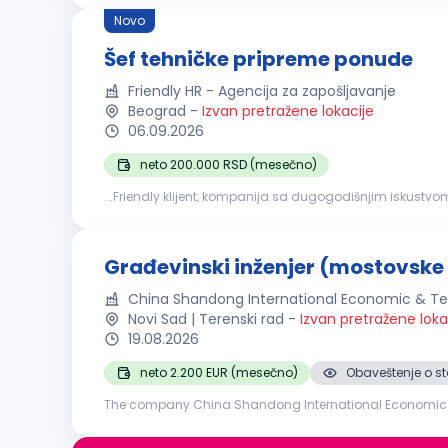
Novo
Šef tehničke pripreme ponude
Friendly HR - Agencija za zapošljavanje
Beograd
-
Izvan pretražene lokacije
06.09.2026
neto 200.000 RSD (mesečno)
...Friendly klijent, kompanija sa dugogodišnjim iskustvom
koja će se pridružiti timu na poziciji šefa tehničke pripre
Građevinski inženjer (mostovske 
China Shandong International Economic & Te
Novi Sad | Terenski rad
-
Izvan pretražene loka
19.08.2026
neto 2.200 EUR (mesečno)
Obaveštenje o st
The company China Shandong International Economic an