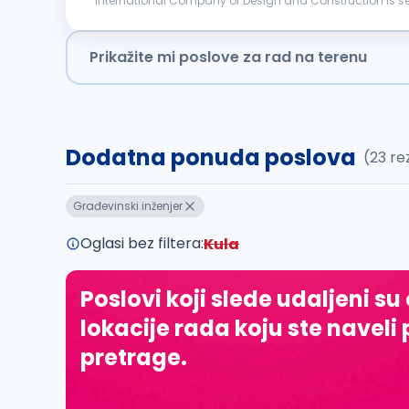
International Company of Design and Construction is searching for a candidate f
construction site following safety and regulatory stan
Prikažite mi poslove za rad na terenu
Dodatna ponuda poslova
(23 re
Građevinski inženjer
Oglasi bez filtera:
Kula
Poslovi koji slede udaljeni su
lokacije rada koju ste naveli 
pretrage.