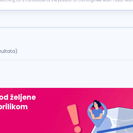
or the position of Civil Engineer Main Tasks: Managing and controlling the structural work on the
dards Managing and...
zultata)
 od željene
prilikom