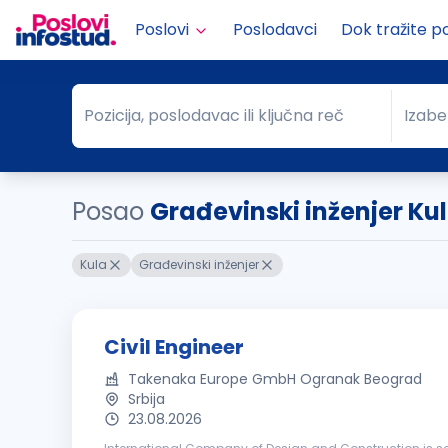
Poslovi
Poslodavci
Dok tražite p
Pozicija, poslodavac ili ključna reč
Izabe
Pozicija, poslodavac ili ključna reč
Grad
Posao
Građevinski inženjer Ku
Kula
Građevinski inženjer
Civil Engineer
Takenaka Europe GmbH Ogranak Beograd
Srbija
23.08.2026