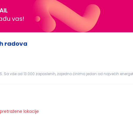
AIL
nađu vas!
ih radova
ži i najfleksibilniji...
 pretražene lokacije