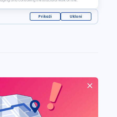
Prikaži
Ukloni