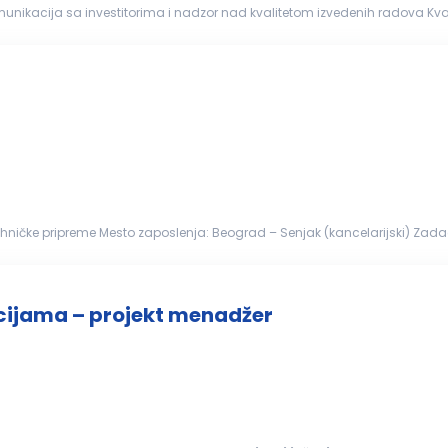
ja sa investitorima i nadzor nad kvalitetom izvedenih radova Kvalifikacije: Diploma
a iz oblasti građevinarstva Iskustvo u radu na
građevinskim
...
ničke pripreme Mesto zaposlenja: Beograd – Senjak (kancelarijski) Zadaci radnog mesta: priprema,
a tendere...
kcijama – projekt menadžer