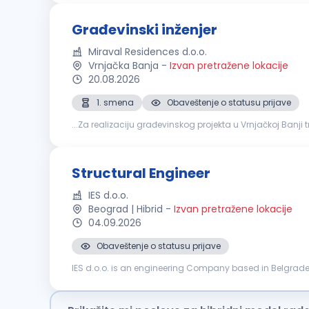
Građevinski inženjer
Miraval Residences d.o.o.
Vrnjačka Banja
-
Izvan pretražene lokacije
20.08.2026
1. smena
Obaveštenje o statusu prijave
...Za realizaciju građevinskog projekta u Vrnjačkoj Banj
sa fokusom na završne radove. Tražimo osobu sa iskust
Structural Engineer
IES d.o.o.
Beograd | Hibrid
-
Izvan pretražene lokacije
04.09.2026
Obaveštenje o statusu prijave
IES d.o.o. is an engineering Company based in Belgrade, R
consulting Company part of the FS State Railways Group