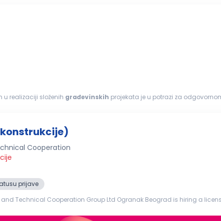
 u realizaciji složenih
građevinskih
projekata je u potrazi za odgovor
me ponude. Fokusirani...
konstrukcije)
chnical Cooperation
cije
atusu prijave
d Technical Cooperation Group Ltd Ogranak Beograd is hiring a license
Construction) Project: Reconstruction of the Former Franz Josef Bridge in Novi Sad Requirements: The ca...