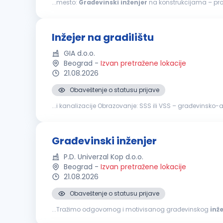
...mesto:
Građevinski
inženjer
radnog iskustva u struci Napredno poznavanje AutoCAD-a
Inžejer na gradilištu
GIA d.o.o.
Beograd
-
Izvan pretražene lokacije
21.08.2026
Obaveštenje o statusu prijave
...i kanalizacije Obrazovanje: SSS ili VSS – građevinsko-a
rada i pomaganja članova tima Aktivno znanje: AutoCAD
Građevinski inženjer
P.D. Univerzal Kop d.o.o.
Beograd
-
Izvan pretražene lokacije
21.08.2026
Obaveštenje o statusu prijave
...Tražimo odgovornog i motivisanog građevinskog
inž
Praćenje dinamike i kvaliteta radova. Koordinacija sa inv